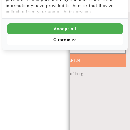
information you've provided to them or that they've
collected from your use of their services.
Newsletter
Accept all
Customize
ABONNIEREN
10% Rabatt auf Ihre nächste Bestellung
KUNDENDIENST
MON - FREI - 9:00 - 17:00
(+31) 085-130 68 40
WEBSHOP@NEW-REBELS.COM