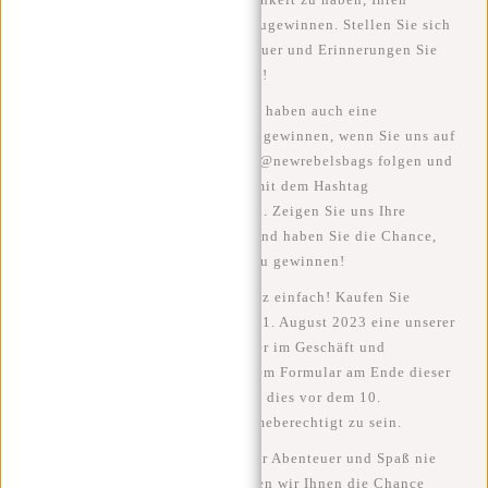
gesamten Sommerurlaub zurückzugewinnen. Stellen Sie sich
vor, wie viele zusätzliche Abenteuer und Erinnerungen Sie
mit diesem Geld schaffen können!
Aber das ist noch nicht alles! Sie haben auch eine
zusätzliche Chance, den Preis zu gewinnen, wenn Sie uns auf
allen sozialen Netzwerken unter @newrebelsbags folgen und
eine Geschichte oder Nachricht mit dem Hashtag
#rebelfromwithin veröffentlichen. Zeigen Sie uns Ihre
Abenteuer mit unseren Taschen und haben Sie die Chance,
den zusätzlichen Urlaubsbonus zu gewinnen!
Wie funktioniert das? Das ist ganz einfach! Kaufen Sie
zwischen dem 22. Mai und dem 31. August 2023 eine unserer
Taschen über new-rebels.com oder im Geschäft und
registrieren Sie Ihren Kauf mit dem Formular am Ende dieser
Seite. Achten Sie darauf, dass Sie dies vor dem 10.
September 2023 tun, um teilnahmeberechtigt zu sein.
Wir wissen, dass ein Urlaub voller Abenteuer und Spaß nie
genug sein kann. Deshalb möchten wir Ihnen die Chance