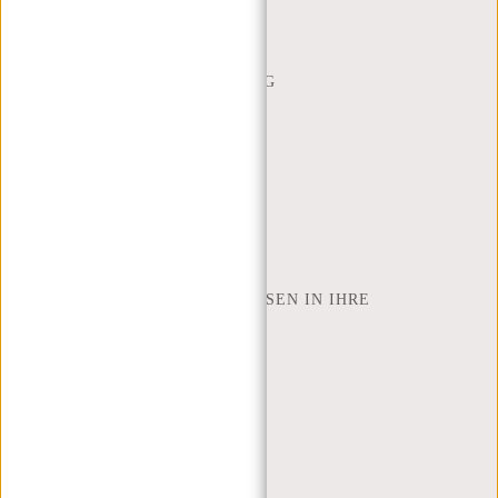
HÄUFIG GESTELLTE FRAGEN
CONTACT
BESTELLUNG UND LIEFERUNG
RÜCKGABE UND GARANTIE
ZAHLUNGSMETHODEN
INSPIRATION
SHOP FINDEN
NEW REBELS
WIE VIELE ZOLL LAPTOP PASSEN IN IHRE
LAPTOPTASCHE
ÜBER UNS
GESCHÄFTSBEDINGUNGEN
PRIVACY POLICY
IMPRESSUM
SITEMAP