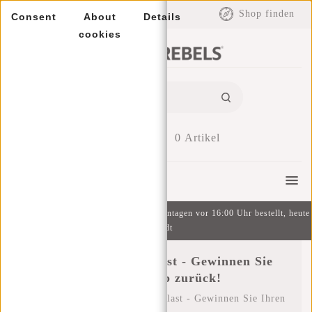
EUR
Shop finden
Consent
About
Details
cookies
0
Artikel
Menu
Kostenlose Lieferung ab 49 € | An Wochentagen vor 16:00 Uhr bestellt, heute
versandt
Make this summer last - Gewinnen Sie
Ihren Urlaub zurück!
Startseite
/
Make this summer last - Gewinnen Sie Ihren