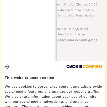
geben, alles noch einmal zu erleben. Mit der Chance, 2.000
Euro zu gewinnen, kannst auch du diesen Sommer endlos
machen und ihm eine weitere coole indische Sommerreise
hinzufügen.
Die Frist für die Anmeldung endete am 10. September.
Leider ist es nicht mehr möglich, Ihre Teilnahme zu
registrieren. Wir werden den Gewinner bald bekannt geben.
#REBELFROMWITHIN
Wir sehen unsere coolen Taschen gerne in der freien Wildbahn.
This website uses cookies
Je rebellischer, desto besser ;-) Teilen Sie Ihre Fotos mit
#RebelFromWithin und taggen Sie uns @newrebelsbags - die
We use cookies to personalize content and ads, provide
Chance ist groß, dass Ihr Foto dabei ist.
social media features, and analyze our website traffic.
We also share information about your use of our site
with our social media, advertising, and analytics
partners. These partners may combine it with other