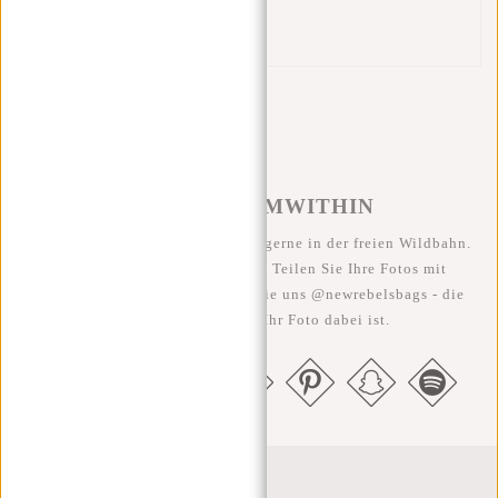
2 Henkel
Reflektionsstreifen
#REBELFROMWITHIN
Wir sehen unsere coolen Taschen gerne in der freien Wildbahn.
Je rebellischer, desto besser ;-) Teilen Sie Ihre Fotos mit
#RebelFromWithin und taggen Sie uns @newrebelsbags - die
Chance ist groß, dass Ihr Foto dabei ist.