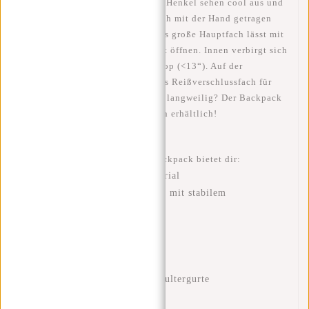
hohen Tragekomfort. Die beiden Henkel sehen cool aus und
sorgen dafür, dass die Tasche auch mit der Hand getragen
und aufgehängt werden kann. Das große Hauptfach lässt mit
dem stabilen Reißverschluss weit öffnen. Innen verbirgt sich
ein Einsteckfach für Tablet/Laptop (<13“). Auf der
Vorderseite befindet sich weiteres Reißverschlussfach für
kleinere Sachen. Grau findest du langweilig? Der Backpack
ist auch in anderen trendy Farben erhältlich!
Dieser New Rebels Rucksack/Backpack bietet dir:
Wasserabweisendes PU-Material
Weit zu öffnendes Hauptfach mit stabilem
Reißverschluss
Silberfarbiges Innenfutter
Einsteckfach innen
Vorfach mit Reißverschluss
Verstellbare, gepolsterte Schultergurte
Gepolsterter Rücken