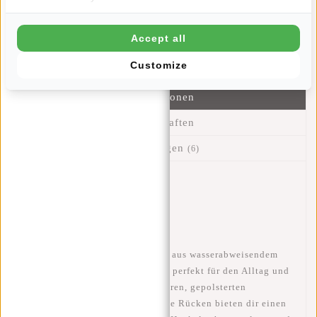
Hinzufügen
Accept all
Customize
Informationen
Eigenschaften
Bewertungen
(6)
Artikelnummer::
51.119567
Verfügbarkeit:
Auf Lager
Lieferzeit:
✓ Auf Lager
Trendiger und leichter Rucksack aus wasserabweisendem
Material. Diese Rückentasche ist perfekt für den Alltag und
leicht zu reinigen. Die verstellbaren, gepolsterten
Schulterträger und der gepolsterte Rücken bieten dir einen