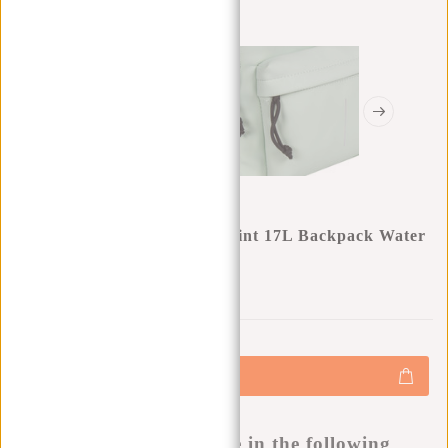
New Rebels Mart Chicago Mint 17L Backpack Water
Repellent Laptop 13"
0
0
:
0
0
:
0
0
:
0
0
€34,95
+
Hinzufügen
-
Buy now, pay later
This product is available in the following