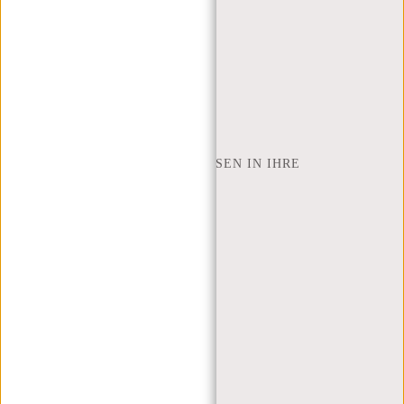
RÜCKGABE UND GARANTIE
ZAHLUNGSMETHODEN
INSPIRATION
SHOP FINDEN
NEW REBELS
WIE VIELE ZOLL LAPTOP PASSEN IN IHRE
LAPTOPTASCHE
ÜBER UNS
GESCHÄFTSBEDINGUNGEN
PRIVACY POLICY
IMPRESSUM
SITEMAP
TRUSTPILOT BEWERTUNGEN
BLOG
ARBEITEN BEI NEW REBELS