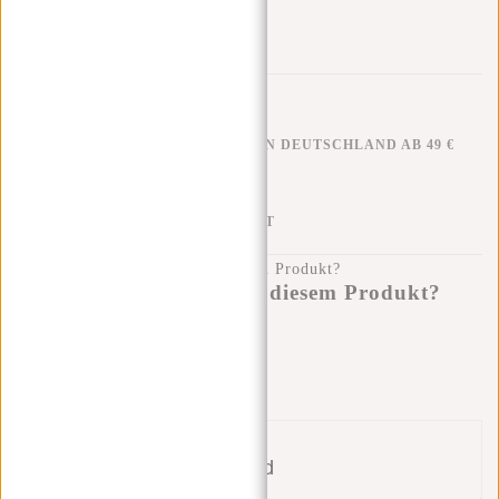
KOSTENLOSER VERSAND IN DEUTSCHLAND AB 49 €
KLARNA NACHZAHLUNG
100 TAGE RÜCKGABERECHT
Haben Sie eine Frage zu diesem Produkt?
Ich helfe Ihnen gerne!
Nachricht senden
Bund