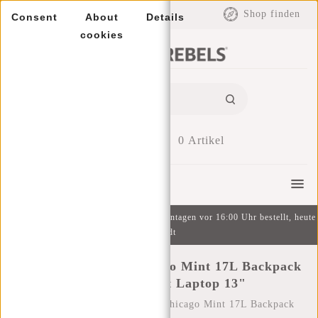
EUR
Shop finden
Consent
About
Details
cookies
0
Artikel
Menu
Kostenlose Lieferung ab 49 € | An Wochentagen vor 16:00 Uhr bestellt, heute
versandt
New Rebels Mart Chicago Mint 17L Backpack
Water Repellent Laptop 13"
Startseite
/
New Rebels Mart Chicago Mint 17L Backpack