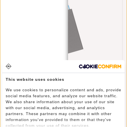
Kreditkartenetui Helsinki RFID Kartenschutz -
Schwarz
€17,95
This website uses cookies
We use cookies to personalize content and ads, provide
social media features, and analyze our website traffic.
We also share information about your use of our site
CREDITCARD HOUDER MET KORTING
with our social media, advertising, and analytics
partners. These partners may combine it with other
21% Rabatt
information you've provided to them or that they've
€42,95
€52,90
collected from your use of their services.