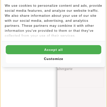
die Tasche gut mit der Hand tragen oder aufhängen.
We use cookies to personalize content and ads, provide
Funktionale Fashion!
social media features, and analyze our website traffic.
We also share information about your use of our site
Dieser New Rebels Backpack/Rucksack bietet:
with our social media, advertising, and analytics
partners. These partners may combine it with other
Wasserdichtes PU-Material
information you've provided to them or that they've
Hauptfach mit Reißverschluss (vollständig ausgerollt 9
collected from your use of their services.
l)
Zwei Einsteckfächer innen
Accept all
Reißverschlussfach innen
Reißverschlussfach Vorderseite
Customize
Reißverschlussfach Rückseite
Verstellbare, gepolsterte Schultergurte
Stabiler Henkel
Reflektionsstreifen