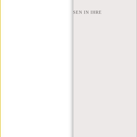
NEW REBELS
WIE VIELE ZOLL LAPTOP PASSEN IN IHRE
LAPTOPTASCHE
ÜBER UNS
GESCHÄFTSBEDINGUNGEN
PRIVACY POLICY
IMPRESSUM
SITEMAP
TRUSTPILOT BEWERTUNGEN
BLOG
ARBEITEN BEI NEW REBELS
WEIHNACHTSGESCHENK
MEIN KONTO
KUNDENKONTO ANLEGEN
ANMELDEN