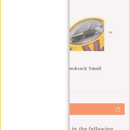
New Rebels ® Tim Rolltop Rucksack Small
Gelb/Burgundy
0
0
:
0
0
:
0
0
:
0
0
€29,95
+
Hinzufügen
-
Buy now, pay later
This product is available in the following