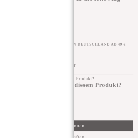
variants:
Zur Wunschliste hinzufügen
KOSTENLOSER VERSAND IN DEUTSCHLAND AB 49 €
KLARNA NACHZAHLUNG
100 TAGE RÜCKGABERECHT
Haben Sie eine Frage zu diesem Produkt?
Ich helfe Ihnen gerne!
Nachricht senden
Informationen
Eigenschaften