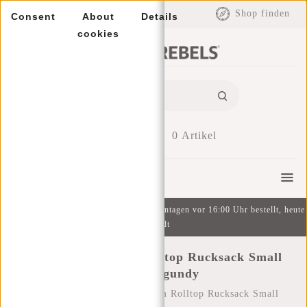
EUR
Shop finden
Consent
About
Details
cookies
0
Artikel
Menu
Kostenlose Lieferung ab 49 € | An Wochentagen vor 16:00 Uhr bestellt, heute
versandt
New Rebels ® Tim Rolltop Rucksack Small
Gelb/Burgundy
Startseite
/
New Rebels ® Tim Rolltop Rucksack Small