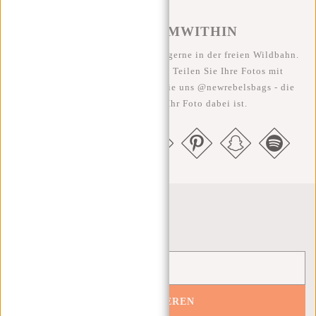
#REBELFROMWITHIN
Wir sehen unsere coolen Taschen gerne in der freien Wildbahn.
Je rebellischer, desto besser ;-) Teilen Sie Ihre Fotos mit
#RebelFromWithin und taggen Sie uns @newrebelsbags - die
Chance ist groß, dass Ihr Foto dabei ist.
Newsletter
ABONNIEREN