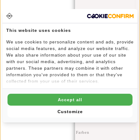
Hauptfach mit robustem Kunststoffreißverschluss und
silberfarbenem Innenfutter mit Einsteckfach
This website uses cookies
Durch Druckknöpfe an den Seiten lässt sich zusätzlicher
We use cookies to personalize content and ads, provide
Stauraum schaffen
social media features, and analyze our website traffic.
We also share information about your use of our site
with our social media, advertising, and analytics
Vorderfach für schnellen Zugriff auf kleinere Gegenstände
partners. These partners may combine it with other
information you've provided to them or that they've
collected from your use of their services.
Verstellbarer und abnehmbarer Schulterriemen sowie zwei
stabile Tragegriffe für optimalen Tragekomfort
Accept all
Sportliches und klares Design – geeignet für Damen und
Customize
Herren
Erhältlich in mehreren trendigen Farben