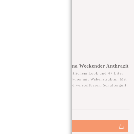
New Rebels Trondheim Smyrna Weekender Anthrazit
Robuste Weekender-Tasche mit sportlichem Look und 47 Liter
Volumen. Aus wasserabweisendem Nylon mit Wabenstruktur. Mit
Hauptfach, zusätzlichen Fächern und verstellbarem Schultergurt.
Ideal als Sport- oder Reisetasche.
0
0
:
0
0
:
0
0
:
0
0
€50,00
€59,95
+
Hinzufügen
-