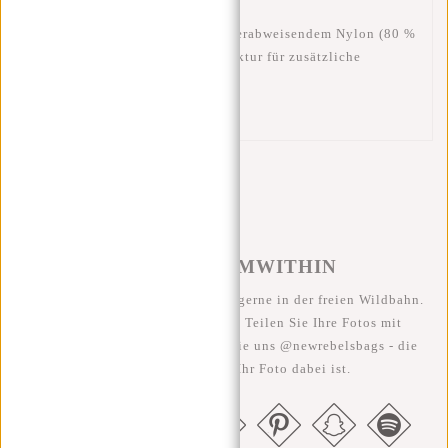
Gefertigt aus robustem und wasserabweisendem Nylon (80 %
Nylon / 20 % PU)
mit Wabenstruktur für zusätzliche
Haltbarkeit
#REBELFROMWITHIN
Wir sehen unsere coolen Taschen gerne in der freien Wildbahn.
Je rebellischer, desto besser ;-) Teilen Sie Ihre Fotos mit
#RebelFromWithin und taggen Sie uns @newrebelsbags - die
Chance ist groß, dass Ihr Foto dabei ist.