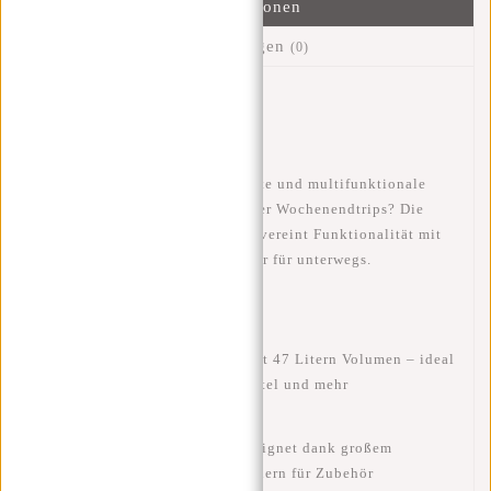
Informationen
Bewertungen
(0)
Artikelnummer::
20.102838
Verfügbarkeit:
Auf Lager
Suchst du eine geräumige, robuste und multifunktionale
Tasche für deine Sportsachen oder Wochenendtrips? Die
Trondheim - Smyrna Weekender
vereint Funktionalität mit
Stil und ist der perfekte Begleiter für unterwegs.
Geräumige
Weekender-Tasche mit 47 Litern Volumen
– ideal
für Kleidung, Schuhe, Kulturbeutel und mehr
Auch
perfekt als Sporttasche
geeignet dank großem
Hauptfach und zusätzlichen Fächern für Zubehör