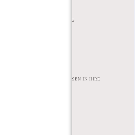
HÄUFIG GESTELLTE FRAGEN
CONTACT
BESTELLUNG UND LIEFERUNG
RÜCKGABE UND GARANTIE
ZAHLUNGSMETHODEN
INSPIRATION
SHOP FINDEN
NEW REBELS
WIE VIELE ZOLL LAPTOP PASSEN IN IHRE
LAPTOPTASCHE
ÜBER UNS
GESCHÄFTSBEDINGUNGEN
PRIVACY POLICY
IMPRESSUM
SITEMAP