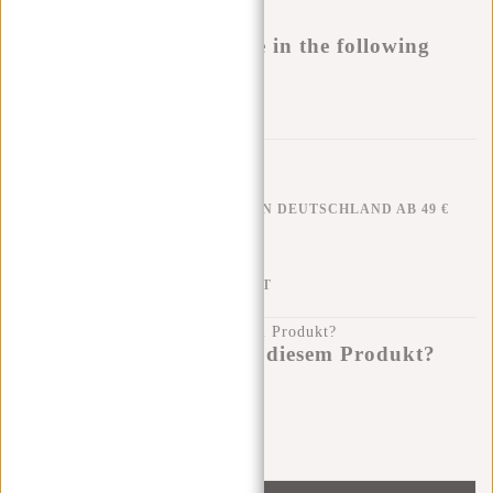
Buy now, pay later
This product is available in the following
variants:
Zur Wunschliste hinzufügen
KOSTENLOSER VERSAND IN DEUTSCHLAND AB 49 €
KLARNA NACHZAHLUNG
100 TAGE RÜCKGABERECHT
Haben Sie eine Frage zu diesem Produkt?
Ich helfe Ihnen gerne!
Nachricht senden