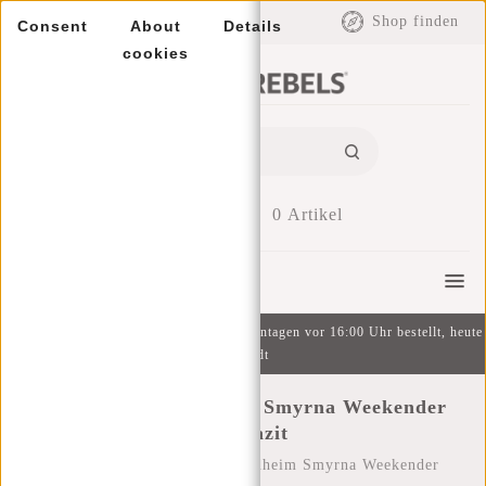
EUR
Shop finden
Consent
About
Details
cookies
0
Artikel
Menu
Kostenlose Lieferung ab 49 € | An Wochentagen vor 16:00 Uhr bestellt, heute
versandt
New Rebels Trondheim Smyrna Weekender
Anthrazit
Startseite
/
New Rebels Trondheim Smyrna Weekender