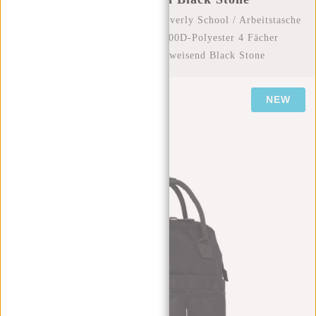
Startseite
/
New Rebels Valor Weverly School / Arbeitstasche
Rucksack – 9,5 l Robustes 900D-Polyester 4 Fächer
Laptopfach 14” Wasserabweisend Black Stone
NEW