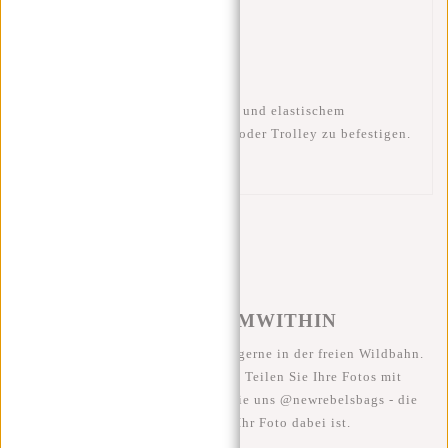
23x13X32CM
Reisefreundlich
– Mit Tragegriff und elastischem
Kofferriemen, einfach am Koffer oder Trolley zu befestigen.
#REBELFROMWITHIN
Wir sehen unsere coolen Taschen gerne in der freien Wildbahn.
Je rebellischer, desto besser ;-) Teilen Sie Ihre Fotos mit
#RebelFromWithin und taggen Sie uns @newrebelsbags - die
Chance ist groß, dass Ihr Foto dabei ist.