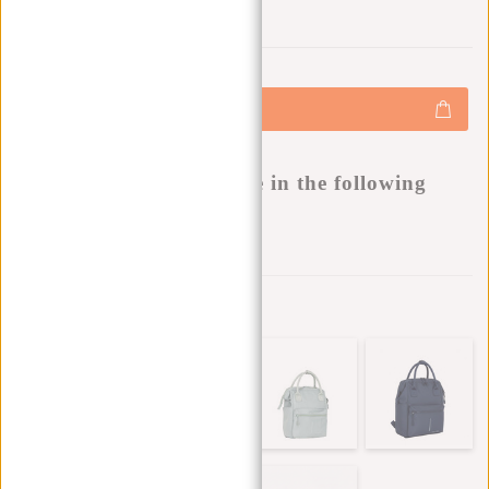
0
0
:
0
0
:
0
0
:
0
0
€49,95
+
Hinzufügen
-
Buy now, pay later
This product is available in the following
variants:
Zur Wunschliste hinzufügen
Andere Farben in dieser Serie