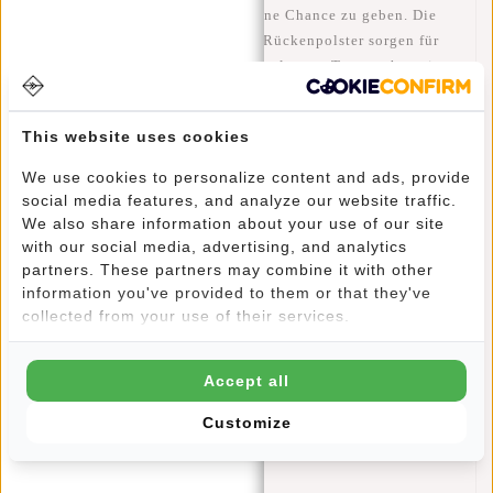
ausgestattet, um Langfingern keine Chance zu geben. Die
verstärkten und atmungsaktiven Rückenpolster sorgen für
optimalen Tragekomfort – auch an langen Tagen, ohne einen
verschwitzten Rücken.
This website uses cookies
Im Inneren finden Sie mehrere Reißverschlusstaschen, um
We use cookies to personalize content and ads, provide
wichtige Dinge organisiert zu verstauen. Der
Tragegriff
und
social media features, and analyze our website traffic.
der
elastische Kofferriemen
machen den Rucksack besonders
We also share information about your use of our site
praktisch auf Reisen: einfach am Koffer oder Trolley zu
with our social media, advertising, and analytics
befestigen (siehe Foto). Ein kleiner Regenschauer ist kein
partners. These partners may combine it with other
Problem, da das robuste Polyester
wasserabweisend
ist.
information you've provided to them or that they've
collected from your use of their services.
Der
Valor Weverly Rucksack
ist in
10 Farben
erhältlich und
Accept all
kombiniert Stil, Sicherheit und Funktionalität – ideal für
alle, die einen kompakten, aber stabilen Rucksack suchen.
Customize
Bullets