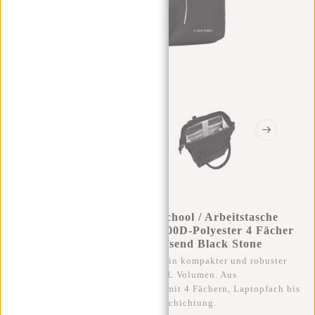
New Rebels Valor Weverly School / Arbeitstasche
Rucksack – 9,5 L Robustes 900D-Polyester 4 Fächer
Laptopfach 14” Wasserabweisend Black Stone
Der New Rebels Valor Weverly ist ein kompakter und robuster
Schul- und Arbeitsrucksack mit 9,5L Volumen. Aus
strapazierfähigem 900D-Polyester, mit 4 Fächern, Laptopfach bis
14 Zoll und wasserabweisender Beschichtung.