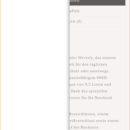
Informationen
Eigenschaften
Bewertungen
(0)
Artikelnummer::
51.148400
Verfügbarkeit:
Auf Lager
Entdecken Sie den
New Rebels Valor Weverly
, das neueste
Modell der Kollektion – entwickelt für den täglichen
Gebrauch bei der Arbeit, in der Schule oder unterwegs.
Dieser robuste Rucksack aus strapazierfähigem 900D-
Polyester hat ein Fassungsvermögen von
9,5 Litern
und
verfügt über
4 geräumige Fächer
. Dank des speziellen
Laptopfachs bis 14 Zoll
transportieren Sie Ihr Notebook
oder Tablet sicher.
Der Rucksack ist mit
starken Reißverschlüssen
, einem
praktischen
Flaschenhalter mit Reißverschluss
sowie einem
Anti-Diebstahl-Reißverschluss
auf der Rückseite