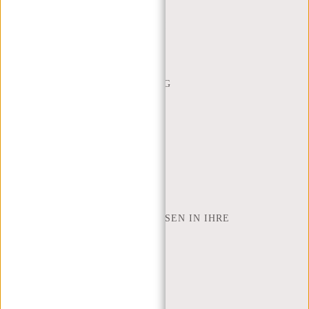
(+31) 085-130 68 40
WEBSHOP@NEW-REBELS.COM
HÄUFIG GESTELLTE FRAGEN
CONTACT
BESTELLUNG UND LIEFERUNG
RÜCKGABE UND GARANTIE
ZAHLUNGSMETHODEN
INSPIRATION
SHOP FINDEN
NEW REBELS
WIE VIELE ZOLL LAPTOP PASSEN IN IHRE
LAPTOPTASCHE
ÜBER UNS
GESCHÄFTSBEDINGUNGEN
PRIVACY POLICY