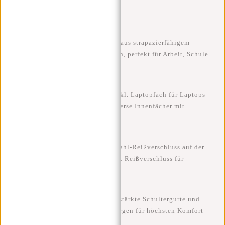
Robust & kompakt
– Hergestellt aus strapazierfähigem
900D-Polyester mit 9,5L Volumen, perfekt für Arbeit, Schule
oder den Alltag.
Clevere Aufteilung
– 4 Fächer inkl. Laptopfach für Laptops
und Tablets bis 14 Zoll, plus diverse Innenfächer mit
Reißverschluss.
Sicher & praktisch
– Anti-Diebstahl-Reißverschluss auf der
Rückseite und Flaschenhalter mit Reißverschluss für
zusätzlichen Komfort.
Angenehmer Tragekomfort
– Verstärkte Schultergurte und
atmungsaktive Rückenpolster sorgen für höchsten Komfort
ohne verschwitzten Rücken.