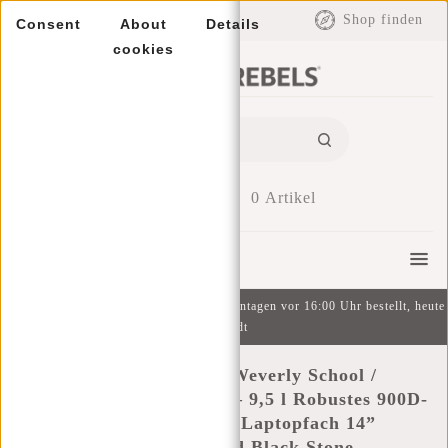
EUR
Shop finden
Consent
About
Details
cookies
0
Artikel
Menu
Kostenlose Lieferung ab 49 € | An Wochentagen vor 16:00 Uhr bestellt, heute
versandt
New Rebels Valor Weverly School /
Arbeitstasche Rucksack – 9,5 l Robustes 900D-
Polyester 4 Fächer Laptopfach 14”
Wasserabweisend Black Stone