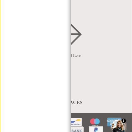
VERTRIEB & B2B
Deutsch
A BAG THAT TAKES YOU PLACES
1