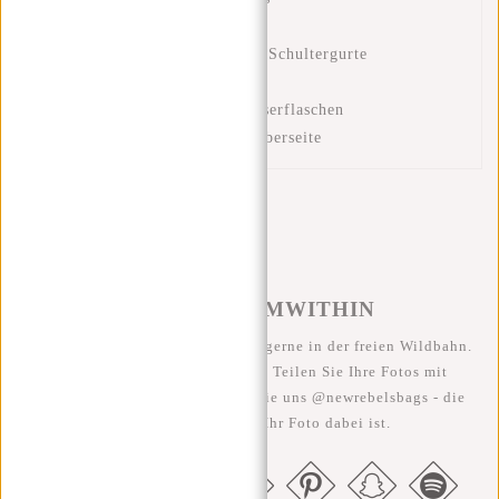
Laptop-Fach 15,6"
Gepolsterte und verstellbare Schultergurte
Gepolstertes Rückenpanel
Zwei Mesh-Taschen für Wasserflaschen
Stabiler Tragegriff an der Oberseite
#REBELFROMWITHIN
Wir sehen unsere coolen Taschen gerne in der freien Wildbahn.
Je rebellischer, desto besser ;-) Teilen Sie Ihre Fotos mit
#RebelFromWithin und taggen Sie uns @newrebelsbags - die
Chance ist groß, dass Ihr Foto dabei ist.