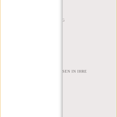
HÄUFIG GESTELLTE FRAGEN
CONTACT
BESTELLUNG UND LIEFERUNG
RÜCKGABE UND GARANTIE
ZAHLUNGSMETHODEN
INSPIRATION
SHOP FINDEN
NEW REBELS
WIE VIELE ZOLL LAPTOP PASSEN IN IHRE
LAPTOPTASCHE
ÜBER UNS
GESCHÄFTSBEDINGUNGEN
PRIVACY POLICY
IMPRESSUM
SITEMAP