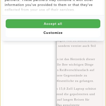
information you've provided to them or that they've
Artikelnummer::
51.141802
collected from your use of their services.
Verfügbarkeit:
Auf Lager
Lieferzeit:
✓ Auf Lager
Accept all
Entdecken Sie den Höhepunkt der Vielseitigkeit mit unserer
Customize
Tasche aus 100% Nylon! Mit den Maßen 34x20x48 cm und
einem großzügigen Fassungsvermögen von 33 Litern bietet
diese Tasche nicht nur viel Platz, sondern vereint auch Stil
und Funktionalität.
Das Hauptfach mit Reißverschluss ist das Herzstück dieser
Tasche, in dem Sie mühelos auf alle Ihre wichtigen Dinge
zugreifen können. Ein praktisches Reißverschlussfach auf
der Vorderseite ist ideal, um kleinere Gegenstände zu
organisieren und schnell an das Wesentliche zu gelangen.
Das spezielle Laptop-Fach für ein 15,6 Zoll Laptop schützt
Ihren technischen Begleiter, während die gepolsterten und
verstellbaren Schultergurte auch auf langen Reisen für
optimalen Tragekomfort sorgen. Das gepolsterte