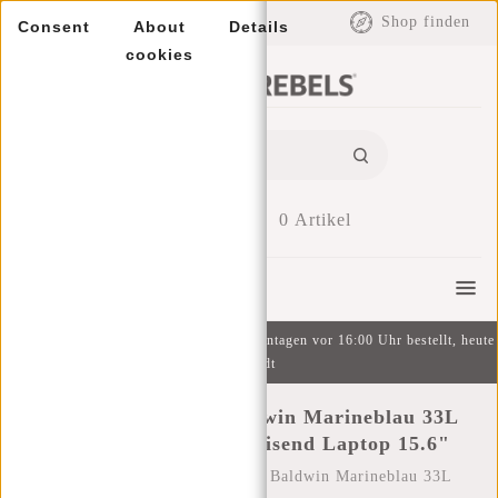
EUR
Shop finden
Consent
About
Details
cookies
0
Artikel
Menu
Kostenlose Lieferung ab 49 € | An Wochentagen vor 16:00 Uhr bestellt, heute
versandt
New Rebels Vince Baldwin Marineblau 33L
Rucksack Wasserabweisend Laptop 15.6"
Startseite
/
New Rebels Vince Baldwin Marineblau 33L