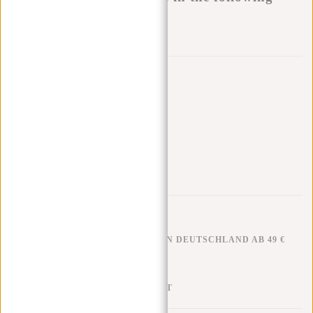
variants:
Zur Wunschliste hinzufügen
Andere Farben in dieser Serie
KOSTENLOSER VERSAND IN DEUTSCHLAND AB 49 €
KLARNA NACHZAHLUNG
100 TAGE RÜCKGABERECHT