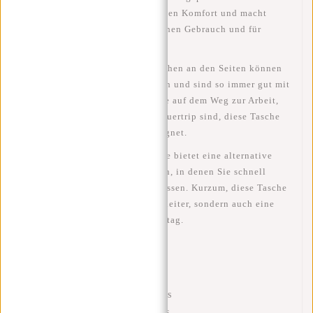
Rückenpanel sorgt für zusätzlichen Komfort und macht
diese Tasche ideal für den täglichen Gebrauch und für
Abenteuerreisen.
In den zwei praktischen Netztaschen an den Seiten können
Sie Ihre Wasserflaschen verstauen und sind so immer gut mit
Flüssigkeit versorgt. Egal, ob Sie auf dem Weg zur Arbeit,
zur Schule oder zu einem Abenteuertrip sind, diese Tasche
ist für alle Ihre Bedürfnisse geeignet.
Der robuste Griff an der Oberseite bietet eine alternative
Tragemöglichkeit für Situationen, in denen Sie schnell
einen anderen Gang einlegen müssen. Kurzum, diese Tasche
ist nicht nur ein praktischer Begleiter, sondern auch eine
stilvolle Ergänzung für Ihren Alltag.
Spezifikationen
Abmessungen: 34x20x48 cm
Volumen: 33 Liter
Hauptfach mit Reißverschluss
Frontfach mit Reißverschluss