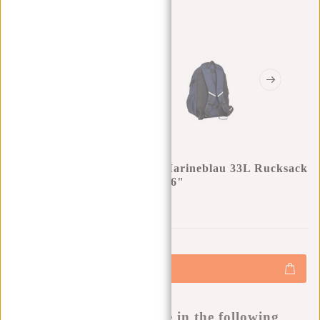
New Rebels Vince Baldwin Marineblau 33L Rucksack
Wasserabweisend Laptop 15.6"
0
0
:
0
0
:
0
0
:
0
0
€59,95
+
Hinzufügen
-
Buy now, pay later
This product is available in the following