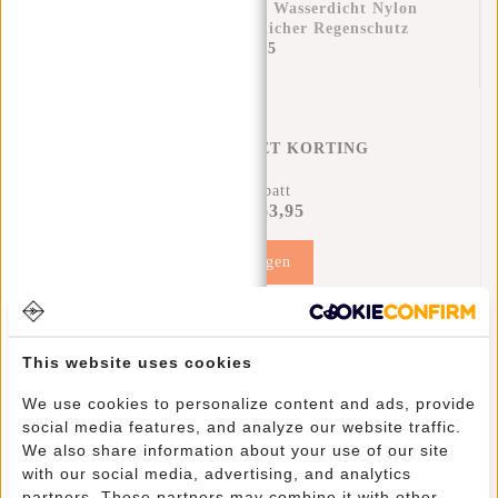
Regenüberzug Rucksack Wasserdicht Nylon
25x13x40 Cm – Zusätzlicher Regenschutz
€11,95
REGENHOES MET KORTING
12% Rabatt
€63,95
€71,90
Hinzufügen
This website uses cookies
Informationen
We use cookies to personalize content and ads, provide
social media features, and analyze our website traffic.
Eigenschaften
We also share information about your use of our site
Bewertungen
(0)
with our social media, advertising, and analytics
partners. These partners may combine it with other