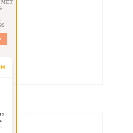
 MET
G
t
95
n
lso
s
s.