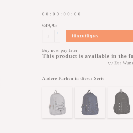
0
0
:
0
0
:
0
0
:
0
0
€49,95
+
Hinzufügen
-
Buy now, pay later
This product is available in the f
Zur Wuns
Andere Farben in dieser Serie