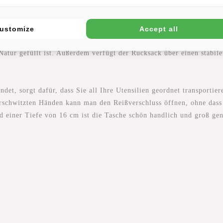
s Laptops bis zu 15,6 Zoll passen. Außerdem sorgen die beiden Flasc
ustomize
Accept all
sterte Rücken sorgt dafür, dass sich der Rucksack auch dann leicht
Natur gefüllt ist. Außerdem verfügt der Rucksack über einen stabil
det, sorgt dafür, dass Sie all Ihre Utensilien geordnet transportier
erschwitzten Händen kann man den Reißverschluss öffnen, ohne dass
d einer Tiefe von 16 cm ist die Tasche schön handlich und groß gen