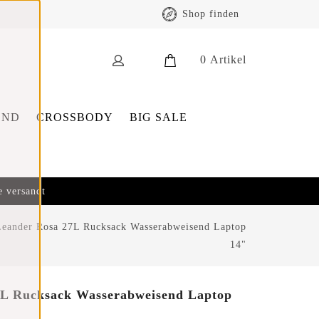
Shop finden
0
Artikel
END
CROSSBODY
BIG SALE
e versandt
Leander Rosa 27L Rucksack Wasserabweisend Laptop
14"
7L Rucksack Wasserabweisend Laptop