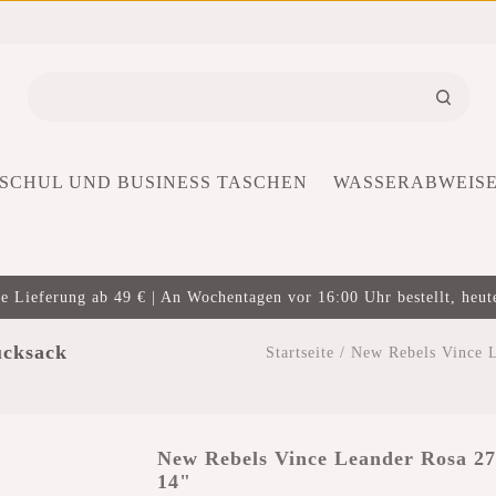
SCHUL UND BUSINESS TASCHEN
WASSERABWEIS
e Lieferung ab 49 € | An Wochentagen vor 16:00 Uhr bestellt, heut
ucksack
Startseite
/
New Rebels Vince 
New Rebels Vince Leander Rosa 2
14"