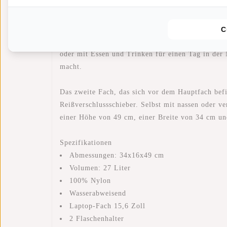
Lieferzeit:
✓ Auf Lager
Dieser schöne Rucksack hat ein Laptopfach, in da
C
unnötig Platz in der Tasche wegnehmen. Der gepol
oder mit Essen und Trinken für einen Tag in der 
macht.
Das zweite Fach, das sich vor dem Hauptfach befin
Reißverschlussschieber. Selbst mit nassen oder v
einer Höhe von 49 cm, einer Breite von 34 cm un
Spezifikationen
Abmessungen: 34x16x49 cm
Volumen: 27 Liter
100% Nylon
Wasserabweisend
Laptop-Fach 15,6 Zoll
2 Flaschenhalter