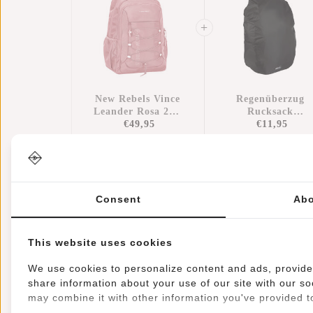
New Rebels Vince
Regenüberzug
Leander Rosa 27L
Rucksack
Rucksack
€49,95
Wasserdicht
€11,95
Wasserabweisend
Nylon 25x13x40
Laptop 14"
Cm – Zusätzliche
Regenschutz
Consent
Abo
This website uses cookies
Informationen
Eigenschaften
Bewer
We use cookies to personalize content and ads, provide 
share information about your use of our site with our so
Artikelnummer::
51.141713
may combine it with other information you've provided to
Verfügbarkeit:
Auf Lager