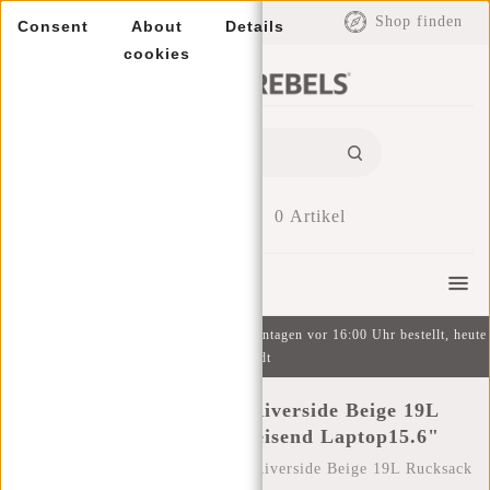
EUR
Shop finden
Consent
About
Details
cookies
0
Artikel
Menu
Kostenlose Lieferung ab 49 € | An Wochentagen vor 16:00 Uhr bestellt, heute
versandt
New Rebels William Riverside Beige 19L
Rucksack Wasserabweisend Laptop15.6"
Startseite
/
New Rebels William Riverside Beige 19L Rucksack