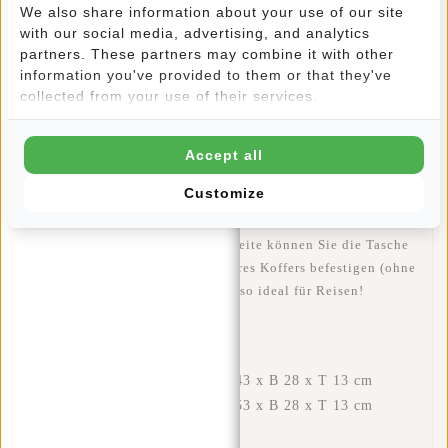
vergrößern oder verkleinern lässt. So können Sie bis zu 10
We also share information about your use of our site
cm mehr Platz schaffen! Das Hauptfach wird mit einem
with our social media, advertising, and analytics
Reißverschluss geschlossen und mit einem Klicksystem
partners. These partners may combine it with other
aufgerollt. Im Hauptfach befindet sich ein zusätzliches
information you've provided to them or that they've
collected from your use of their services.
Reißverschlussfach und ein gepolstertes Laptopfach (33x28
cm). Auf der Vorderseite des Rucksacks befindet sich
außerdem ein zusätzliches Reißverschlussfach, das sich für
Accept all
kleine Gegenstände eignet, auf die man schnell zugreifen
muss.
Customize
Mit einem Riemen auf der Rückseite können Sie die Tasche
einfach am ausziehbaren Griff Ihres Koffers befestigen (ohne
dass die Tasche herunterfällt). Also ideal für Reisen!
Eigenschaften
Abmessungen aufgerollt: H 43 x B 28 x T 13 cm
Abmessungen ausgerollt: H 53 x B 28 x T 13 cm
Volumen: 16 Liter