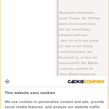
Wenn Sie sich für diesen William-Rucksack entscheiden,
wählen Sie eine luxuriöse und moderne Tasche. Der William
sieht nicht nur fantastisch aus, sondern bietet auch einen
maximalen Tragekomfort. Die Tasche hat verstellbare
Schultergurte, ein gepolstertes Rückenteil und eine
Rückenbelüftung, die dafür sorgt, dass Sie nicht mit einem
verschwitzten Rücken bei der Arbeit oder in der Schule
ankommen. Der Rucksack besteht aus Polyurethan, das
bedeutet, dass die Tasche wasserabweisend ist, so dass ein
wenig Regen überhaupt kein Problem darstellt! Die Bänder
an der Seite sehen nicht nur super cool aus, sondern sie
haben auch eine Funktion. Durch diese Bänder kannst du
die Tasche kleiner machen, so dass deine Sachen fester in
der Tasche bleiben.
This website uses cookies
Viel Stauraum durch das geräumige Hauptfach, das sich
We use cookies to personalize content and ads, provide
durch den aufrollbaren Teil an der Oberseite leicht
social media features, and analyze our website traffic.