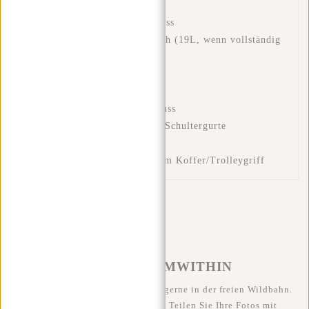
Wasserdichtes PU-Material
Rolltop mit Schnappverschluss
Ein Reißverschluss-Hauptfach (19L, wenn vollständig
ausgerollt)
Laptop-Fach 15,6"
Innere Reißverschlusstasche
Fronttasche mit Reißverschluss
Verstellbare und gepolsterte Schultergurte
Handgriff
Koffergurt zum Anbringen am Koffer/Trolleygriff
#REBELFROMWITHIN
Wir sehen unsere coolen Taschen gerne in der freien Wildbahn.
Je rebellischer, desto besser ;-) Teilen Sie Ihre Fotos mit