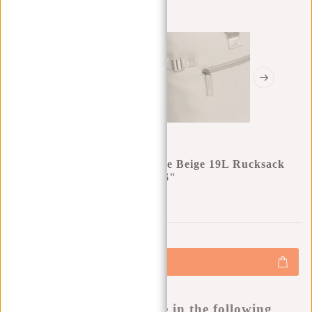
New Rebels William Riverside Beige 19L Rucksack
Wasserabweisend Laptop15.6"
0
0
:
0
0
:
0
0
:
0
0
€49,95
€59,95
+
Hinzufügen
-
Buy now, pay later
This product is available in the following