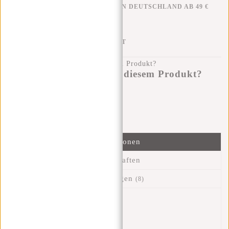
KOSTENLOSER VERSAND IN DEUTSCHLAND AB 49 €
KLARNA NACHZAHLUNG
100 TAGE RÜCKGABERECHT
Haben Sie eine Frage zu diesem Produkt?
Ich helfe Ihnen gerne!
Nachricht senden
Informationen
Eigenschaften
Bewertungen
(8)
Artikelnummer::
51.130606
Verfügbarkeit:
Auf Lager
Lieferzeit:
✓ Auf Lager