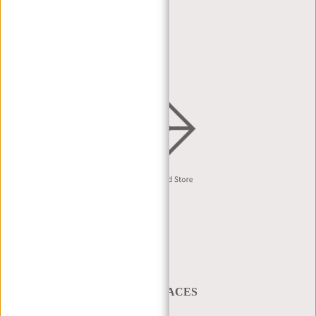
HÄNDLERPORTAL
HÄNDLERANFRAGE
VERTRIEB & B2B
Deutsch
A BAG THAT TAKES YOU PLACES