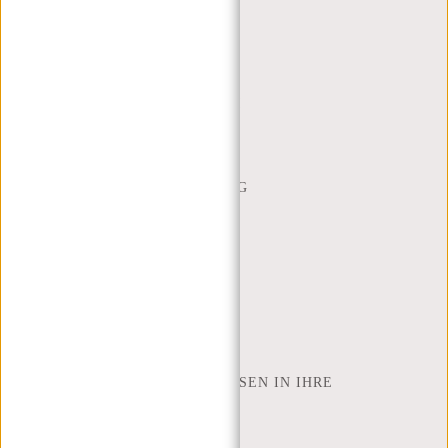
KUNDENDIENST
MON - FREI - 9:00 - 17:00
(+31) 085-130 68 40
WEBSHOP@NEW-REBELS.COM
HÄUFIG GESTELLTE FRAGEN
CONTACT
BESTELLUNG UND LIEFERUNG
RÜCKGABE UND GARANTIE
ZAHLUNGSMETHODEN
INSPIRATION
SHOP FINDEN
NEW REBELS
WIE VIELE ZOLL LAPTOP PASSEN IN IHRE
LAPTOPTASCHE
ÜBER UNS