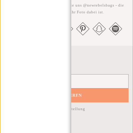
#RebelFromWithin und taggen Sie uns @newrebelsbags - die
Chance ist groß, dass Ihr Foto dabei ist.
Newsletter
ABONNIEREN
10% Rabatt auf Ihre nächste Bestellung