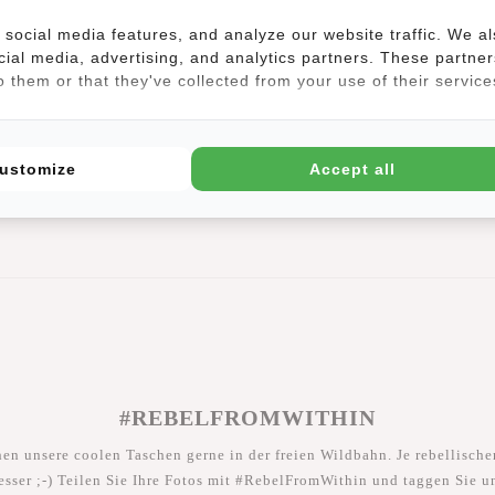
wei praktische Fächer, in denen Sie Ordnung halten können, ohne auf S
social media features, and analyze our website traffic. We a
i längerem Gebrauch bequem bleibt, während das stilvolle Design für 
cial media, advertising, and analytics partners. These partner
, während die kompakte Form der Tasche für praktische Eleganz sorgt.
 them or that they've collected from your use of their service
ustomize
Accept all
#REBELFROMWITHIN
hen unsere coolen Taschen gerne in der freien Wildbahn. Je rebellischer
esser ;-) Teilen Sie Ihre Fotos mit #RebelFromWithin und taggen Sie u