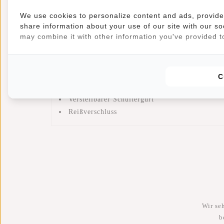
Die Willow Fairbanks Schultertasche verfügt über z
We use cookies to personalize content and ads, provide 
Nylonmaterial sorgt dafür, dass die Tasche auch be
share information about your use of our site with our so
ermöglicht einen einfachen Zugriff auf Ihre Sachen
may combine it with other information you've provided to
Spezifikationen
Abmessungen: 30x9x17 cm
Inhalt: 5 Liter
C
100% Nylon
Verstellbarer Schultergurt
Reißverschluss
Wir se
b