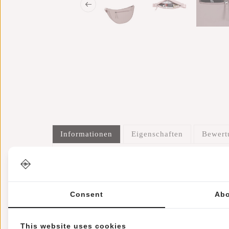
Informationen
Eigenschaften
Bewer
Artikelnummer::
43.118670
Verfügbarkeit:
Auf Lager
Lieferzeit:
✓ Auf Lager
Consent
Abo
Die Willow Fairbanks Schultertasche, Ihr perfekter
Tasche so konzipiert, dass Sie sie mühelos überall
This website uses cookies