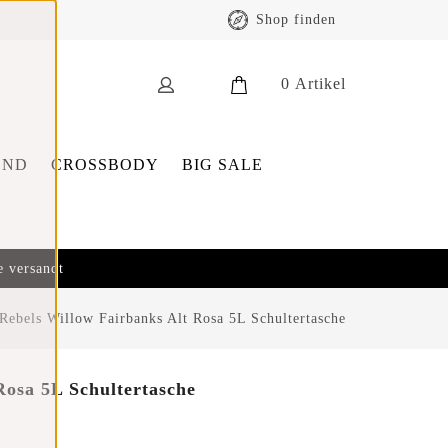
Shop finden
0
Artikel
END
CROSSBODY
BIG SALE
e versandt
Rebels Willow Fairbanks Alt Rosa 5L Schultertasche
Rosa 5L Schultertasche