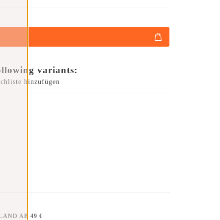
ollowing variants:
chliste hinzufügen
AND AB 49 €