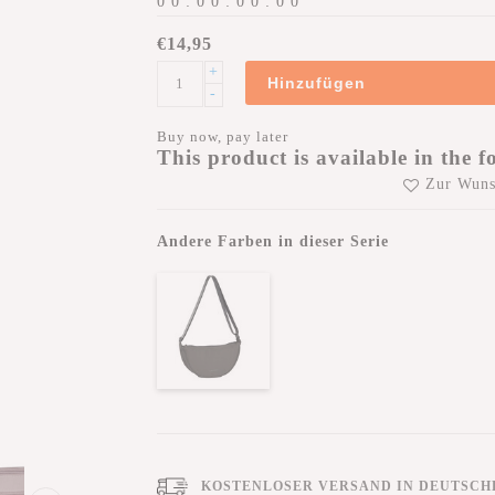
0
0
:
0
0
:
0
0
:
0
0
€14,95
+
Hinzufügen
-
Buy now, pay later
This product is available in the f
Zur Wuns
Andere Farben in dieser Serie
KOSTENLOSER VERSAND IN DEUTSCHL