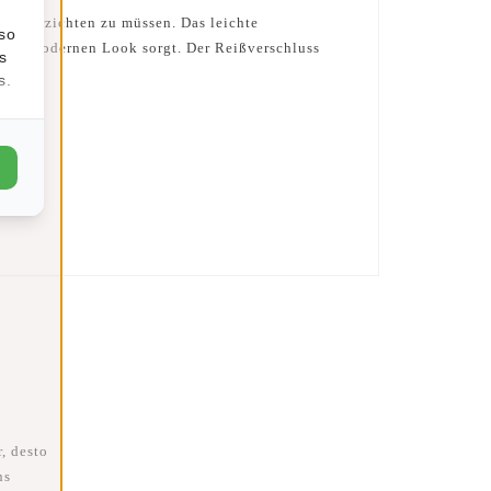
til verzichten zu müssen. Das leichte
lso
einen modernen Look sorgt. Der Reißverschluss
s
s.
, desto
ns