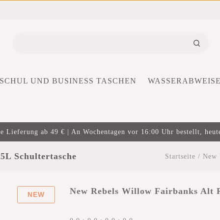
SCHUL UND BUSINESS TASCHEN
WASSERABWEIS
e Lieferung ab 49 € | An Wochentagen vor 16:00 Uhr bestellt, heut
5L Schultertasche
Startseite
/
New 
New Rebels Willow Fairbanks Alt 
NEW