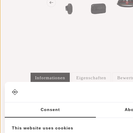
Informationen
Eigenschaften
Bewer
Artikelnummer::
23.128500
Verfügbarkeit:
Auf Lager
Lieferzeit:
✓ Auf Lager
Consent
Abo
Das ist die Willow Haverhill Black Hip Bag: Ihr per
This website uses cookies
Hüfttasche nicht nur ein echter Hingucker, sondern 