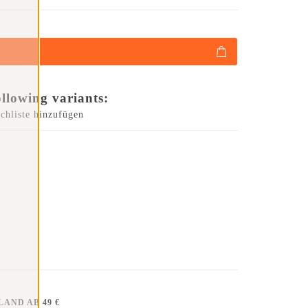
ollowing variants:
chliste hinzufügen
AND AB 49 €