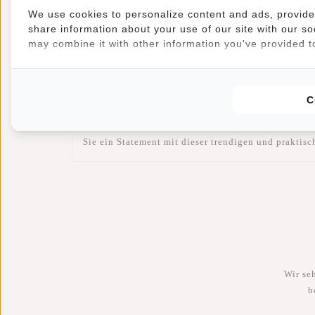
We use cookies to personalize content and ads, provide 
Mit einer Größe von 20x4x13 Zentimetern bietet di
share information about your use of our site with our so
bewegen und dennoch alle wichtigen Dinge in Reic
may combine it with other information you've provided to
Die Willow Haverhill Black Hip Bag verfügt über zwe
Portemonnaie oder andere Kleinigkeiten, alles hat se
Durch die Verwendung von hochwertigem Nylon ist d
C
verleiht der Tasche einen zeitlosen Look und macht
der Willow Haverhill Black Hip Bag entscheiden Sie
Sie ein Statement mit dieser trendigen und praktisc
Wir se
b