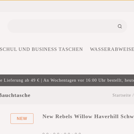
SCHUL UND BUSINESS TASCHEN
WASSERABWEIS
e Lieferung ab 49 € | An Wochentagen vor 16:00 Uhr bestellt, heut
Bauchtasche
Startseite
New Rebels Willow Haverhill Schw
NEW