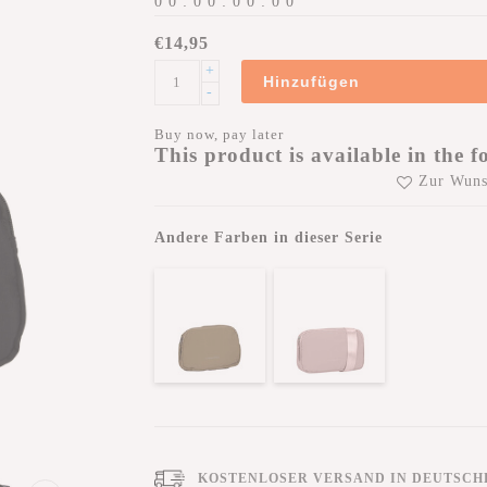
0
0
:
0
0
:
0
0
:
0
0
€14,95
+
Hinzufügen
-
Buy now, pay later
This product is available in the f
Zur Wuns
Andere Farben in dieser Serie
KOSTENLOSER VERSAND IN DEUTSCHL