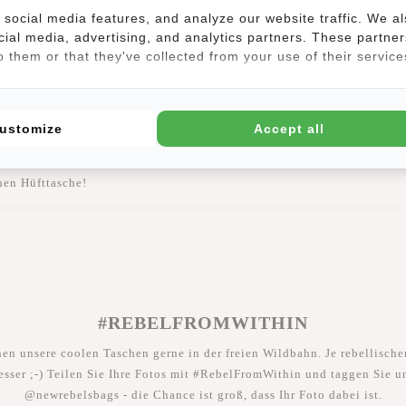
social media features, and analyze our website traffic. We a
e Tasche genügend Platz, um alle wichtigen Dinge zu verstauen. Die 
cial media, advertising, and analytics partners. These partner
hweite zu haben.
 them or that they've collected from your use of their service
i praktische Fächer, die es Ihnen ermöglichen, Ihre Habseligkeiten ef
inen Platz in dieser clever gestalteten Tasche.
ie Hüfttasche nicht nur stilvoll, sondern auch widerstandsfähig gege
ustomize
Accept all
 sie zur perfekten Ergänzung für jedes Outfit, egal ob Sie auf dem Weg
 sich für Komfort und Funktionalität, ohne Kompromisse beim Stil ein
hen Hüfttasche!
#REBELFROMWITHIN
hen unsere coolen Taschen gerne in der freien Wildbahn. Je rebellischer
esser ;-) Teilen Sie Ihre Fotos mit #RebelFromWithin und taggen Sie u
@newrebelsbags - die Chance ist groß, dass Ihr Foto dabei ist.