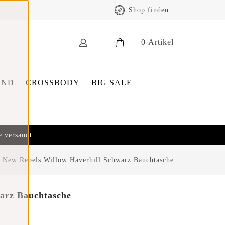
Shop finden
0
Artikel
END
CROSSBODY
BIG SALE
e versandt
/
New Rebels Willow Haverhill Schwarz Bauchtasche
arz Bauchtasche