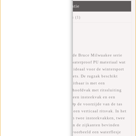
Informatie
Reviews
(1)
Artikelnummer:
51.144638
Beschikbaarheid:
Op voorraad
Deze waterafstotende rugzak uit de Bruce Milwuakee serie
van New Rebels is gemaakt van waterproof PU materiaal wat
de tas waterbestendig maakt ook ideaal voor de wintersport
of als laptoprugzak voor op de fiets. De rugzak beschikt
over een ruim hoofdvak die afsluitbaar is met een
waterkerende ritssluiting. In het hoofdvak met ritssluiting
zit een ritsvak, een telefoonvak, een insteekvak en een
laptopvak voor een 13" laptop. Op de voorzijde van de tas
zitten een horizontaal ritsvak en een verticaal ritsvak. In het
horizontale ritsvak bevinden zich twee insteekvakken, twee
pennenvakken en een ritsvak. Aan de zijkanten bevinden
zich twee inteekvakken waar bijvoorbeeld een waterflesje