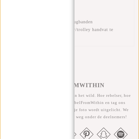
Ritsvak in voorvak
Gewatteerd rugpaneel
Verstelbare en gewatteerde rugbanden
Kofferriem om op een koffer/trolley handvat te
plaatsen
#REBELFROMWITHIN
We zien onze coole tassen graag in het wild. Hoe rebelser, hoe
beter ;-) Deel je foto's met #RebelFromWithin en tag ons
@newrebelsbags Grote kans dat je foto wordt uitgelicht. We
geven elke maand een gratis tas weg onder de deelnemers!