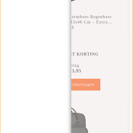
Raincover Rugzak Beschermhoes Regenhoes
Waterdicht Nylon 25x13x40 Cm – Extra
Bescherming Tegen Regen
€11,95
REGENHOES MET KORTING
11% Korting
€73,95
€81,90
Toevoegen aan winkelwagen