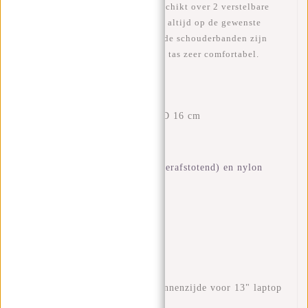
en/of blikje in passen. De tas beschikt over 2 verstelbare
rugbanden, hierdoor kan u de tas altijd op de gewenste
lengte dragen. Het rugpaneel en de schouderbanden zijn
gewatteerd, hierdoor draagt je de tas zeer comfortabel.
Kenmerken
Afmetingen: H 44 x B 28 x D 16 cm
Volume: 18 liter
Gewicht: 860 gramm
Materiaal:
polyurethaan (waterafstotend) en nylon
Waterkerende ritssluitingen
Insteekvakken aan zijkant
Ritsvak aan achterzijde
Bovenhandvatten
Telefoonvak aan binnenzijde
Insteekvak aan binnenzijde
Gewatteerd laptopvak aan binnenzijde voor 13" laptop
Ritsvakken aan de voorzijde