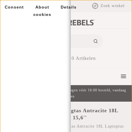
EUR
Zoek winkel
Consent
About
Details
cookies
0
Artikelen
Menu
Gratis verzending v.a. €49 | Op werkdagen vóór 16:00 besteld, vandaag
verzonden
Bruce - Milwaukee Rugtas Antracite 18L
Laptoptas 15,6''
Home
/
Bruce - Milwaukee Rugtas Antracite 18L Laptoptas