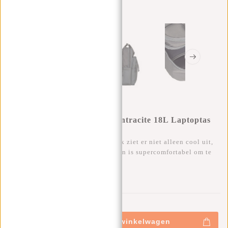
Bruce - Milwaukee Rugtas Antracite 18L Laptoptas
15,6''
Deze trendy, waterafstotende rugzak ziet er niet alleen cool uit,
maar heeft ook veel opbergruimte en is supercomfortabel om te
dragen.
0
0
:
0
0
:
0
0
:
0
0
€69,95
+
Toevoegen aan winkelwagen
-