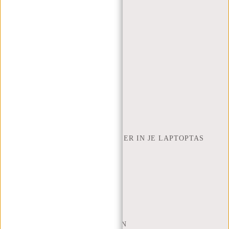
VEELGESTELDE VRAGEN
CONTACT
BESTELLEN EN VERZENDEN
RETOUREN EN GARANTIE
BETAALMETHODES
INSPIRATIE
ZOEK WINKEL
NEW REBELS
HOEVEEL INCH LAPTOP PAST ER IN JE LAPTOPTAS
OVER ONS
ALGEMENE VOORWAARDEN
PRIVACY POLICY
BEDRIJFSINFORMATIE
SITEMAP
TRUSTPILOT BEOORDELINGEN