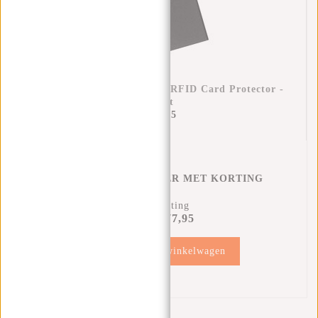
Creditcardhouder Helsinki RFID Card Protector -
Zwart
€17,95
CREDITCARD HOUDER MET KORTING
12% Korting
€77,95
€87,90
Toevoegen aan winkelwagen