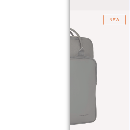
15,6''
NEW