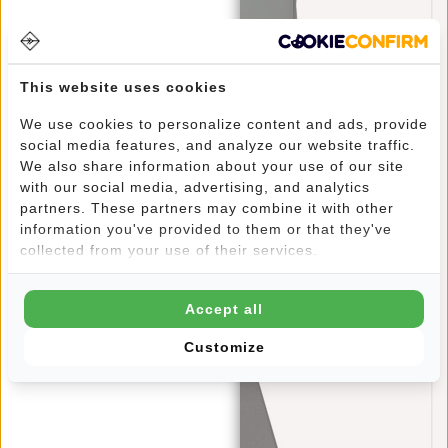
This website uses cookies
We use cookies to personalize content and ads, provide
social media features, and analyze our website traffic.
We also share information about your use of our site
Bruce - Milwaukee Rugtas Antracite 18L
with our social media, advertising, and analytics
Laptoptas 15,6''
partners. These partners may combine it with other
€69,95
information you've provided to them or that they've
collected from your use of their services.
Accept all
Customize