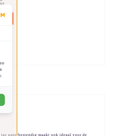
95
an
en
lso
s
s.
 tas waterbestendig maakt ook ideaal voor de