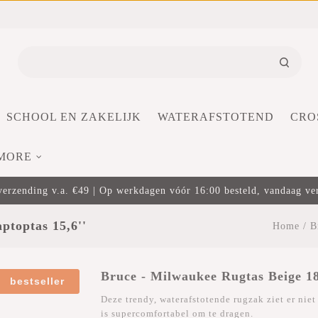
SCHOOL EN ZAKELIJK
WATERAFSTOTEND
CRO
MORE
verzending v.a. €49 | Op werkdagen vóór 16:00 besteld, vandaag v
ptoptas 15,6''
Home
/
B
Bruce - Milwaukee Rugtas Beige 18
bestseller
Deze trendy, waterafstotende rugzak ziet er niet
is supercomfortabel om te dragen.