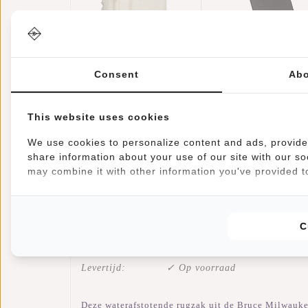
Bruce -
Creditcardhoude
Milwaukee Rugtas
Helsinki RFID
Consent
Abo
Beige 18L
€69,95
Card Protector -
€17,95
Laptoptas 15,6''
Zwart
This website uses cookies
We use cookies to personalize content and ads, provide 
share information about your use of our site with our so
may combine it with other information you've provided to
Informatie
Reviews
(3)
C
Artikelnummer:
51.144606
Beschikbaarheid:
Op voorraad
Levertijd:
✓ Op voorraad
Deze waterafstotende rugzak uit de Bruce Milwauke