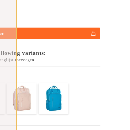
en
ollowing variants:
anglijst toevoegen