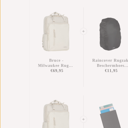
Bruce -
Raincover Rugza
Milwaukee Rugtas
Beschermhoes
Beige 18L
€69,95
Regenhoes
€11,95
Laptoptas 15,6''
Waterdicht Nylo
25x13x40 Cm –
Extra
Bescherming
Tegen Regen