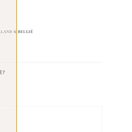
RLAND & BELGIË
l?