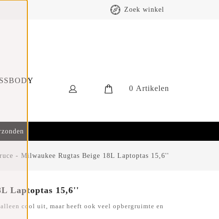
Zoek winkel
SSBODY
0
Artikelen
erzonden
ruce - Milwaukee Rugtas Beige 18L Laptoptas 15,6''
L Laptoptas 15,6''
 alleen cool uit, maar heeft ook veel opbergruimte en