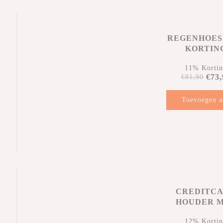
REGENHOES
KORTIN
11% Korti
€73,
€81,90
Toevoegen a
k
winkelwag
n
CREDITC
HOUDER 
KORTIN
12% Korti