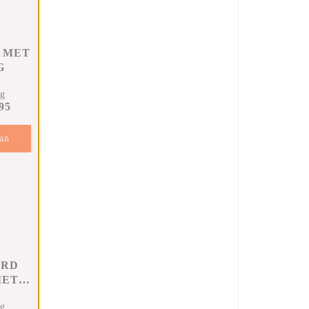
 MET
G
ng
95
an
en
ARD
MET
G
ng