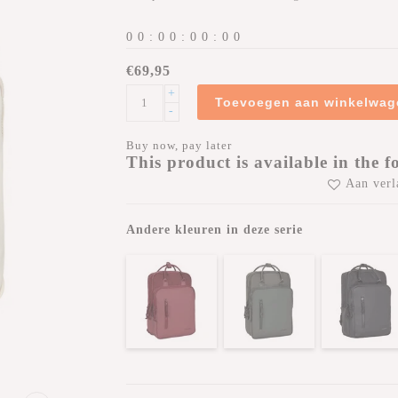
0
0
:
0
0
:
0
0
:
0
0
€69,95
+
Toevoegen aan winkelwag
-
Buy now, pay later
This product is available in the f
Aan verl
Andere kleuren in deze serie