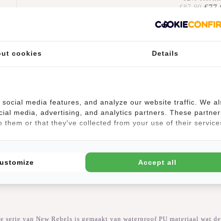
€77,
€87,90
Toevoegen a
r
winkelwag
ut cookies
Details
social media features, and analyze our website traffic. We a
cial media, advertising, and analytics partners. These partner
 them or that they've collected from your use of their service
ustomize
Accept all
e serie van New Rebels is gemaakt van waterproof PU materiaal wat de