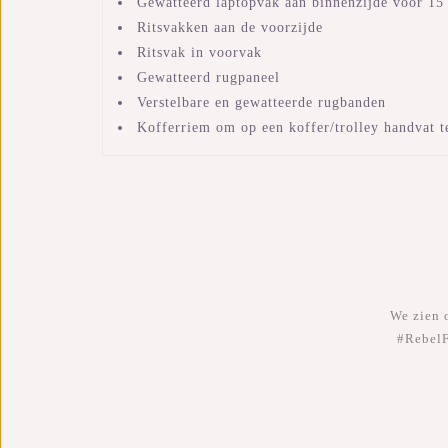
Gewatteerd laptopvak aan binnenzijde voor 15
Ritsvakken aan de voorzijde
Ritsvak in voorvak
Gewatteerd rugpaneel
Verstelbare en gewatteerde rugbanden
Kofferriem om op een koffer/trolley handvat t
We zien o
#RebelF