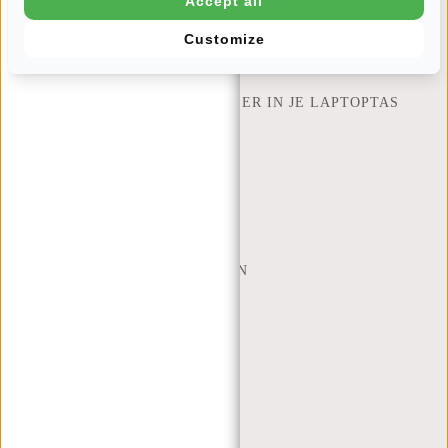
Accept all
ZOEK WINKEL
Customize
NEW REBELS
HOEVEEL INCH LAPTOP PAST ER IN JE LAPTOPTAS
OVER ONS
ALGEMENE VOORWAARDEN
PRIVACY POLICY
BEDRIJFSINFORMATIE
SITEMAP
TRUSTPILOT BEOORDELINGEN
BLOG
WERKEN BIJ NEW REBELS
KERSTPAKKETTEN
MIJN ACCOUNT
REGISTREREN