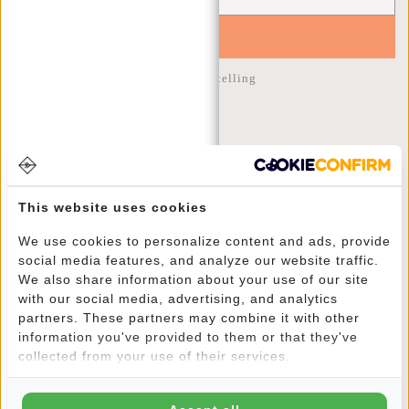
YES!
10% korting op je volgende bestelling
KLANTENSERVICE
MA T/M VRIJ - 9:00 - 17:00
This website uses cookies
(+31) 085-130 68 40
We use cookies to personalize content and ads, provide
WEBSHOP@NEW-REBELS.COM
social media features, and analyze our website traffic.
VEELGESTELDE VRAGEN
We also share information about your use of our site
with our social media, advertising, and analytics
CONTACT
partners. These partners may combine it with other
BESTELLEN EN VERZENDEN
information you've provided to them or that they've
RETOUREN EN GARANTIE
collected from your use of their services.
BETAALMETHODES
INSPIRATIE