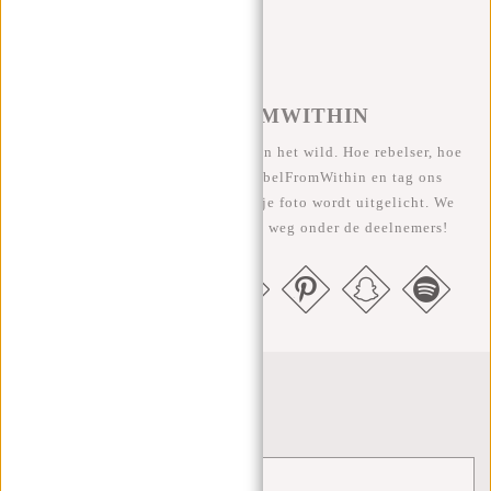
#REBELFROMWITHIN
We zien onze coole tassen graag in het wild. Hoe rebelser, hoe
beter ;-) Deel je foto's met #RebelFromWithin en tag ons
@newrebelsbags Grote kans dat je foto wordt uitgelicht. We
geven elke maand een gratis tas weg onder de deelnemers!
Nieuwsbrief