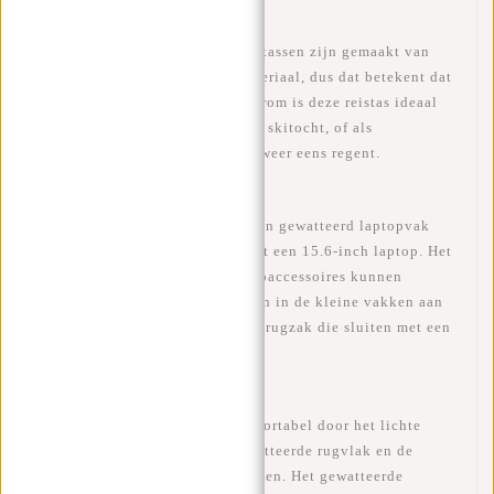
WATERAFSTOTEND - De laptoptassen zijn gemaakt van
waterdicht PU/Polyurethaan-materiaal, dus dat betekent dat
de rugzak waterafstotend is. Daarom is deze reistas ideaal
om mee te nemen op je volgende skitocht, of als
laptoprugzak op de fiets als het weer eens regent.
LAPTOP - Het hoofdvak bevat een gewatteerd laptopvak
(35x26 cm), dat overeenkomt met een 15.6-inch laptop. Het
laptopvak is af te sluiten. Laptopaccessoires kunnen
gemakkelijk worden meegenomen in de kleine vakken aan
de binnen- en buitenkant van de rugzak die sluiten met een
rits.
COMFORTABEL - De tas is comfortabel door het lichte
gewicht, maar ook door het gewatteerde rugvlak en de
gewatteerde, verstelbare rugbanden. Het gewatteerde