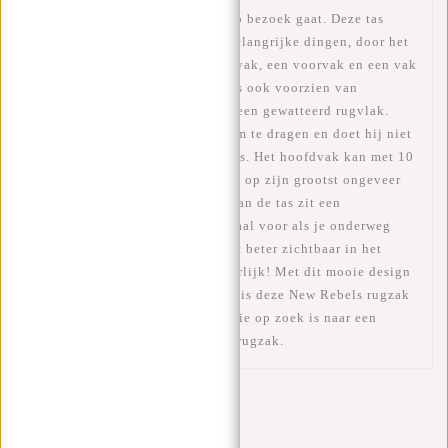
gewoon voor als je bij iemand op bezoek gaat. Deze tas
heeft genoeg ruimte voor al je belangrijke dingen, door het
ruime hoofdvak inclusief laptopvak, een voorvak en een vak
met rits aan de binnenkant. Hij is ook voorzien van
gewatteerde schouderbanden en een gewatteerd rugvlak.
Daardoor is de rugzak heerlijk om te dragen en doet hij niet
snel pijn aan uw rug en schouders. Het hoofdvak kan met 10
cm worden vergroot, zodat de tas op zijn grootst ongeveer
53 cm hoog is. Op de voorkant van de tas zit een
reflecterende streep. Dit is speciaal voor als je onderweg
bent. Door deze streep ben je wat beter zichtbaar in het
donker. Veiligheid voorop natuurlijk! Met dit mooie design
en het waterafstotende materiaal is deze New Rebels rugzak
een goede keuze voor iedereen die op zoek is naar een
functionele en modieuze laptop rugzak.