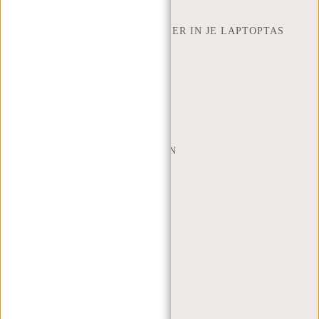
NEW REBELS
HOEVEEL INCH LAPTOP PAST ER IN JE LAPTOPTAS
OVER ONS
ALGEMENE VOORWAARDEN
PRIVACY POLICY
BEDRIJFSINFORMATIE
SITEMAP
TRUSTPILOT BEOORDELINGEN
BLOG
WERKEN BIJ NEW REBELS
KERSTPAKKETTEN
MIJN ACCOUNT
REGISTREREN
INLOGGEN
MIJN BESTELLINGEN