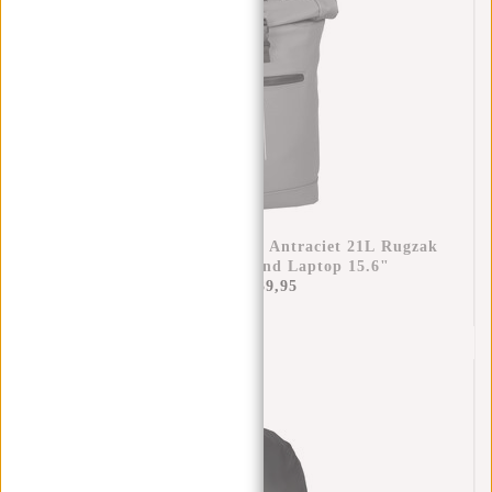
New Rebels Mart New York Antraciet 21L Rugzak
Rolltop Waterafstotend Laptop 15.6"
€44,95
€39,95