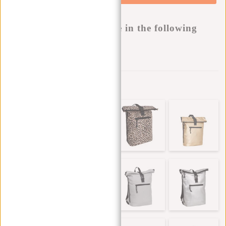
Buy now, pay later
This product is available in the following
variants:
Aan verlanglijst toevoegen
Andere kleuren in deze serie