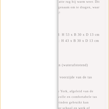
materiaal ademt, daardoor geen natte rug bij warm weer. Dit
maakt de tas gemakkelijk en aangenaam om te dragen, waar
je ook bent. Modieus functioneel!
EIGENSCHAPPEN
Externe afmetingen uitgerold: H 53 x B 30 x D 13 cm
Externe afmetingen opgerold: H 43 x B 30 x D 13 cm
Volume: 17 liter opgerold
Volume: 21 liter uitgerold
Gewicht: 750 gram
Materiaal: 100% polyurethaan (waterafstotend)
Hoogwaardige ritsen
Veilig: reflectiestreep aan de voorzijde van de tas
De New Rebels Mart Rolltop New York, afgeleid van de
klassieke koerierstas, is een stijlvolle en comfortabele tas
die voor veel verschillende doeleinden gebruikt kan
worden. Denk aan een skireis, voor school en werk of