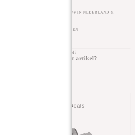
GRATIS VERZENDEN V.A. €49 IN NEDERLAND &
BELGIË
KLARNA ACHTERAF BETALEN
100 DAGEN RETOURRECHT
Heb je een vraag over dit artikel?
Ik help je graag!
Verstuur bericht
Combi Deals