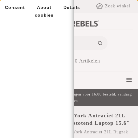
EUR
Zoek winkel
Consent
About
Details
cookies
0
Artikelen
Menu
Gratis verzending v.a. €49 | Op werkdagen vóór 16:00 besteld, vandaag
verzonden
New Rebels Mart New York Antraciet 21L
Rugzak Rolltop Waterafstotend Laptop 15.6"
Home
/
New Rebels Mart New York Antraciet 21L Rugzak