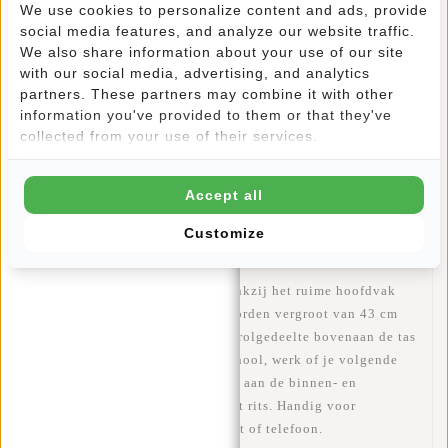
We use cookies to personalize content and ads, provide
social media features, and analyze our website traffic.
We also share information about your use of our site
Informatie
with our social media, advertising, and analytics
partners. These partners may combine it with other
Specificaties
information you've provided to them or that they've
collected from your use of their services.
Reviews
(17)
Artikelnummer:
51.113538
Accept all
Beschikbaarheid:
Op voorraad
Customize
Levertijd:
✓ Op voorraad
OPSLAG - Veel opbergruimte dankzij het ruime hoofdvak
van 17L, dat gemakkelijk kan worden vergroot van 43 cm
tot 53 cm en tot 21L door het oprolgedeelte bovenaan de tas
uit te rollen. Ideaal voor naar school, werk of je volgende
vakantie. Daarnaast bevindt zich aan de binnen- en
buitenkant een compartiment met rits. Handig voor
bijvoorbeeld je sleutels, paspoort of telefoon.