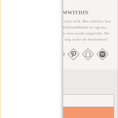
#REBELFROMWITHIN
We zien onze coole tassen graag in het wild. Hoe rebelser, hoe
beter ;-) Deel je foto's met #RebelFromWithin en tag ons
@newrebelsbags Grote kans dat je foto wordt uitgelicht. We
geven elke maand een gratis tas weg onder de deelnemers!
Nieuwsbrief
YES!