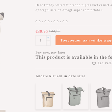
Deze trendy waterafstotende rugtas ziet er niet a
opbergruimte en draagt super comfortabel.
0
0
:
0
0
:
0
0
:
0
0
€39,95
€44,95
+
Toevoegen aan winkelwag
-
Buy now, pay later
This product is available in the f
Aan verl
Andere kleuren in deze serie