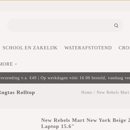
SCHOOL EN ZAKELIJK
WATERAFSTOTEND
CRO
MORE
verzending v.a. €49 | Op werkdagen vóór 16:00 besteld, vandaag v
ugtas Rolltop
Home
/
New Rebels Mart
New Rebels Mart New York Beige 2
Laptop 15.6"