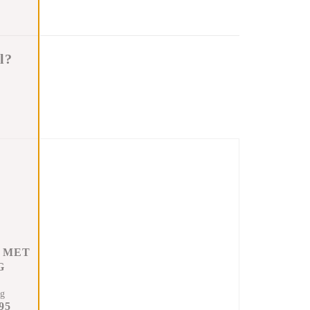
l?
 MET
G
ng
95