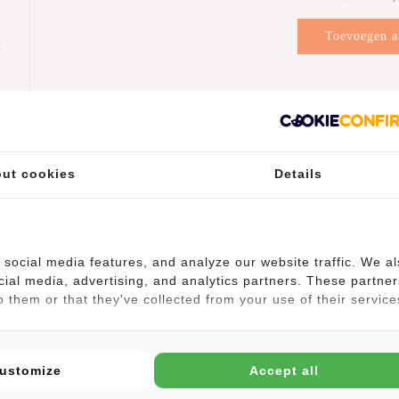
Toevoegen a
k
winkelwag
n
ut cookies
Details
social media features, and analyze our website traffic. We a
cial media, advertising, and analytics partners. These partner
 them or that they've collected from your use of their service
ustomize
Accept all
dvak van 17L, dat gemakkelijk kan worden vergroot van 43 cm tot 53
 je volgende vakantie. Daarnaast bevindt zich aan de binnen- en buiten