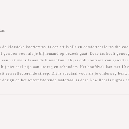
)
tas
e klassieke koerierstas, is een stijlvolle en comfortabele tas die vo
f gewoon voor als je bij iemand op bezoek gaat. Deze tas heeft genoeg
 een vak met rits aan de binnenkant. Hij is ook voorzien van gewatte
 hij niet snel pijn aan uw rug en schouders. Het hoofdvak kan met 10 c
t een reflecterende streep. Dit is speciaal voor als je onderweg bent. 
e design en het waterafstotende materiaal is deze New Rebels rugzak e