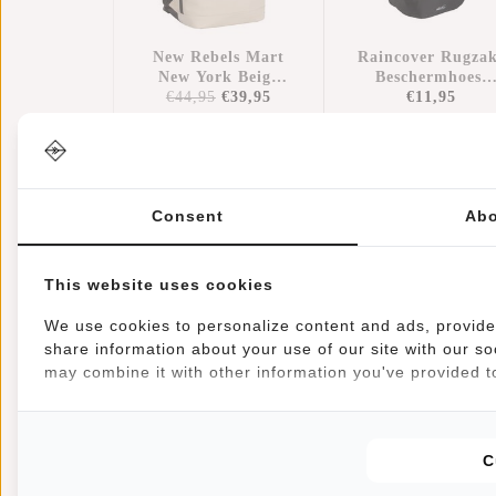
New Rebels Mart
Raincover Rugza
New York Beige
Beschermhoes
€44,95
21L Rugtas
€39,95
Regenhoes
€11,95
Rolltop
Waterdicht Nylo
Waterafstotend
25x13x40 Cm –
Laptop 15.6"
Extra
Bescherming
Tegen Regen
Consent
Abo
This website uses cookies
Informatie
Specificaties
Reviews
(18)
We use cookies to personalize content and ads, provide 
share information about your use of our site with our so
Artikelnummer:
51.113553
may combine it with other information you've provided to
Beschikbaarheid:
Op voorraad
Levertijd:
✓ Op voorraad
C
OPSLAG - Veel opbergruimte dankzij het ruime hoof
tas uit te rollen. Ideaal voor naar school, werk of