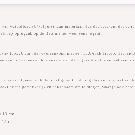
 waterdicht PU/Polyurethaan-materiaal, dus dat betekent dat de rugz
als laptoprugzak op de fiets als het weer eens regent.
vak (35x26 cm), dat overeenkomt met een 15.6-inch laptop. Het laptop
 aan de binnen- en buitenkant van de rugzak die sluiten met een rits
te gewicht, maar ook door het gewatteerde rugvlak en de gewatteerde,
maakt de tas gemakkelijk en aangenaam om te dragen, waar je ook bent
D 13 cm
D 13 cm