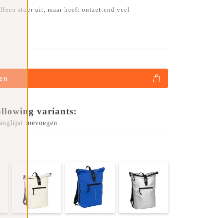
lleen stoer uit, maar heeft ontzettend veel
en
ollowing variants:
anglijst toevoegen