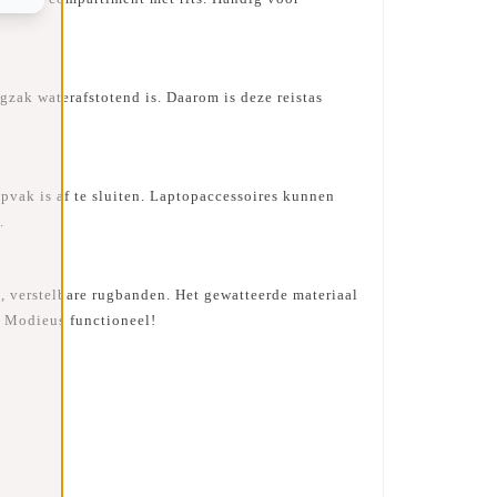
ak waterafstotend is. Daarom is deze reistas
vak is af te sluiten. Laptopaccessoires kunnen
.
 verstelbare rugbanden. Het gewatteerde materiaal
. Modieus functioneel!