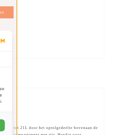
an
en
lso
s
s.
 cm en tot 21L door het oprolgedeelte bovenaan de
kant een compartiment met rits. Handig voor