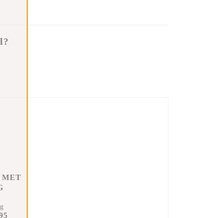
l?
 MET
G
ng
95