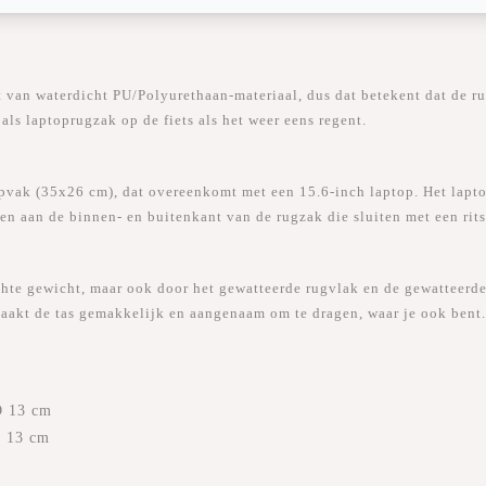
 waterdicht PU/Polyurethaan-materiaal, dus dat betekent dat de rugz
als laptoprugzak op de fiets als het weer eens regent.
vak (35x26 cm), dat overeenkomt met een 15.6-inch laptop. Het laptop
 aan de binnen- en buitenkant van de rugzak die sluiten met een rits
te gewicht, maar ook door het gewatteerde rugvlak en de gewatteerde,
maakt de tas gemakkelijk en aangenaam om te dragen, waar je ook bent
D 13 cm
D 13 cm