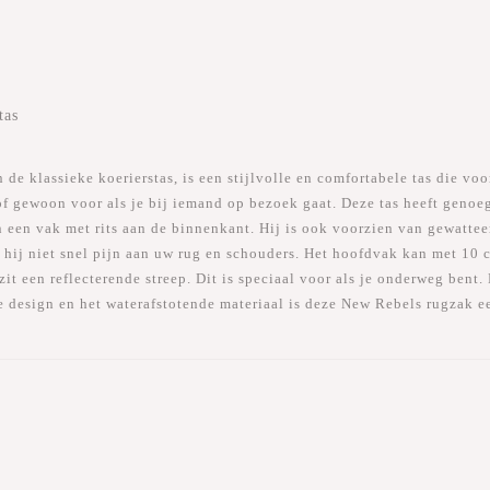
)
tas
e klassieke koerierstas, is een stijlvolle en comfortabele tas die vo
f gewoon voor als je bij iemand op bezoek gaat. Deze tas heeft genoeg
 een vak met rits aan de binnenkant. Hij is ook voorzien van gewatte
 hij niet snel pijn aan uw rug en schouders. Het hoofdvak kan met 10 c
t een reflecterende streep. Dit is speciaal voor als je onderweg bent. 
e design en het waterafstotende materiaal is deze New Rebels rugzak e