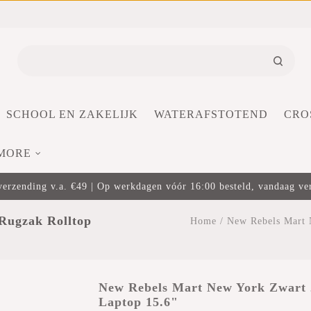
SCHOOL EN ZAKELIJK
WATERAFSTOTEND
CRO
MORE
verzending v.a. €49 | Op werkdagen vóór 16:00 besteld, vandaag v
Rugzak Rolltop
Home
/
New Rebels Mart 
New Rebels Mart New York Zwart 
Laptop 15.6"