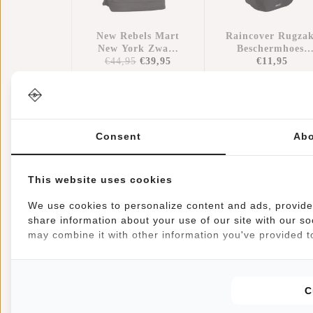
New Rebels Mart
Raincover Rugza
New York Zwart
Beschermhoes
€44,95
21L Rugzak
€39,95
Regenhoes
€11,95
Rolltop
Waterdicht Nylo
Waterafstotend
25x13x40 Cm –
Laptop 15.6"
Extra
Bescherming
Tegen Regen
Consent
Abo
This website uses cookies
Informatie
Specificaties
Reviews
(45)
We use cookies to personalize content and ads, provide 
share information about your use of our site with our so
Artikelnummer:
51.113500
may combine it with other information you've provided to
Beschikbaarheid:
Op voorraad
Levertijd:
✓ Op voorraad
C
OPSLAG - Veel opbergruimte dankzij het ruime hoof
tas uit te rollen. Ideaal voor naar school, werk of