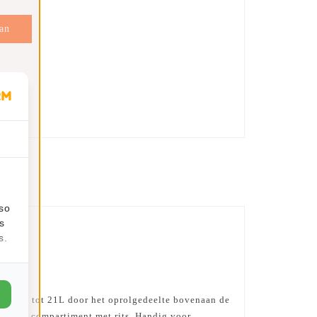
an
en
lso
s
s.
 cm en tot 21L door het oprolgedeelte bovenaan de
kant een compartiment met rits. Handig voor