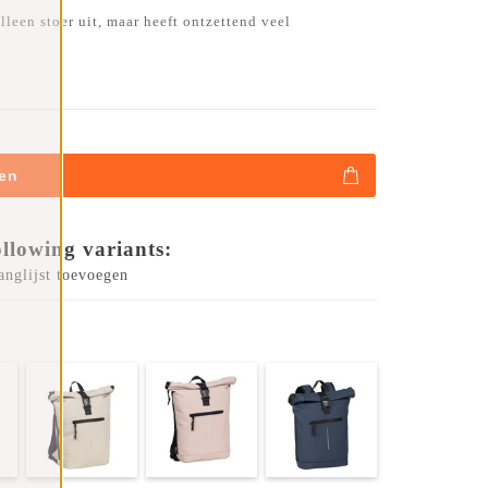
lleen stoer uit, maar heeft ontzettend veel
en
ollowing variants:
anglijst toevoegen