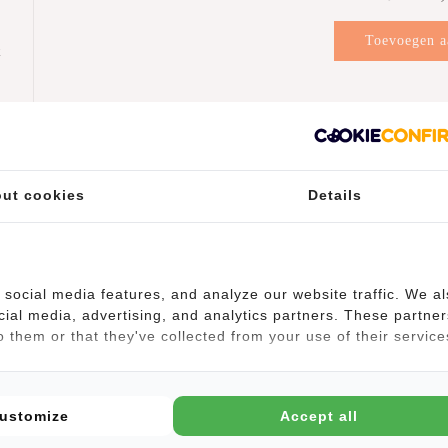
Toevoegen a
k
winkelwag
n
ut cookies
Details
social media features, and analyze our website traffic. We a
cial media, advertising, and analytics partners. These partner
 them or that they've collected from your use of their service
ustomize
Accept all
dvak van 17L, dat gemakkelijk kan worden vergroot van 43 cm tot 53
 je volgende vakantie. Daarnaast bevindt zich aan de binnen- en buiten