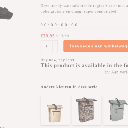
Deze trendy waterafstotende rugtas ziet er niet a
opbergruimte en draagt super comfortabel.
0
0
:
0
0
:
0
0
:
0
0
€39,95
€44,95
+
Toevoegen aan winkelwag
-
Buy now, pay later
This product is available in the f
Aan verl
Andere kleuren in deze serie