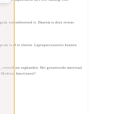
ak waterafstotend is. Daarom is deze reistas
vak is af te sluiten. Laptopaccessoires kunnen
.
 verstelbare rugbanden. Het gewatteerde materiaal
. Modieus functioneel!