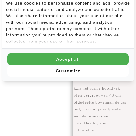
We use cookies to personalize content and ads, provide
social media features, and analyze our website traffic.
We also share information about your use of our site
Informatie
with our social media, advertising, and analytics
partners. These partners may combine it with other
Specificaties
information you've provided to them or that they've
collected from your use of their services.
Reviews
(18)
Artikelnummer:
51.113553
Accept all
Beschikbaarheid:
Op voorraad
Customize
Levertijd:
✓ Op voorraad
OPSLAG - Veel opbergruimte dankzij het ruime hoofdvak
van 17L, dat gemakkelijk kan worden vergroot van 43 cm
tot 53 cm en tot 21L door het oprolgedeelte bovenaan de tas
uit te rollen. Ideaal voor naar school, werk of je volgende
vakantie. Daarnaast bevindt zich aan de binnen- en
buitenkant een compartiment met rits. Handig voor
bijvoorbeeld je sleutels, paspoort of telefoon.