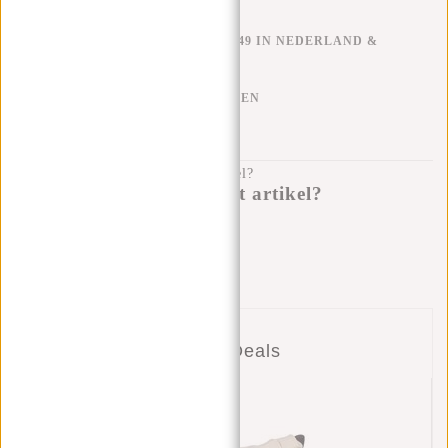
GRATIS VERZENDEN V.A. €49 IN NEDERLAND &
BELGIË
KLARNA ACHTERAF BETALEN
100 DAGEN RETOURRECHT
Heb je een vraag over dit artikel?
Ik help je graag!
Verstuur bericht
Combi Deals