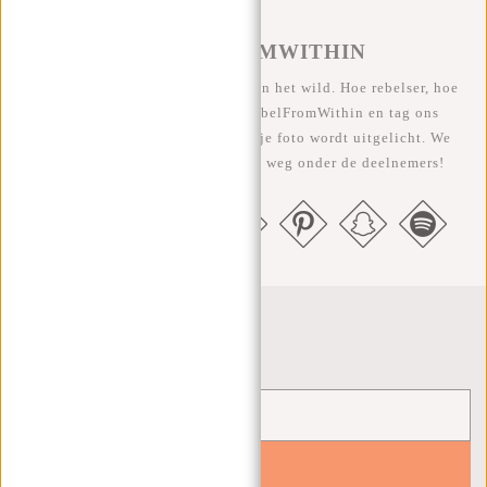
#REBELFROMWITHIN
We zien onze coole tassen graag in het wild. Hoe rebelser, hoe
beter ;-) Deel je foto's met #RebelFromWithin en tag ons
@newrebelsbags Grote kans dat je foto wordt uitgelicht. We
geven elke maand een gratis tas weg onder de deelnemers!
Nieuwsbrief
YES!