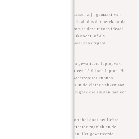
WATERAFSTOTEND - De laptoptassen zijn gemaakt van
waterdicht PU/Polyurethaan-materiaal, dus dat betekent dat
de rugzak waterafstotend is. Daarom is deze reistas ideaal
om mee te nemen op je volgende skitocht, of als
laptoprugzak op de fiets als het weer eens regent.
LAPTOP - Het hoofdvak bevat een gewatteerd laptopvak
(35x26 cm), dat overeenkomt met een 15.6-inch laptop. Het
laptopvak is af te sluiten. Laptopaccessoires kunnen
gemakkelijk worden meegenomen in de kleine vakken aan
de binnen- en buitenkant van de rugzak die sluiten met een
rits.
COMFORTABEL - De tas is comfortabel door het lichte
gewicht, maar ook door het gewatteerde rugvlak en de
gewatteerde, verstelbare rugbanden. Het gewatteerde