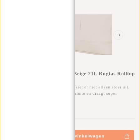
New Rebels Mart New York Beige 21L Rugtas Rolltop
Waterafstotend Laptop 15.6"
Deze trendy waterafstotende rugtas ziet er niet alleen stoer uit,
maar heeft ontzettend veel opbergruimte en draagt super
comfortabel.
0
0
:
0
0
:
0
0
:
0
0
€39,95
€44,95
+
Toevoegen aan winkelwagen
-