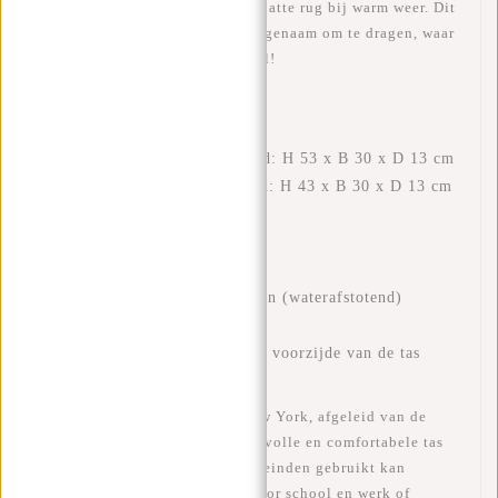
materiaal ademt, daardoor geen natte rug bij warm weer. Dit
maakt de tas gemakkelijk en aangenaam om te dragen, waar
je ook bent. Modieus functioneel!
EIGENSCHAPPEN
Externe afmetingen uitgerold: H 53 x B 30 x D 13 cm
Externe afmetingen opgerold: H 43 x B 30 x D 13 cm
Volume: 17 liter opgerold
Volume: 21 liter uitgerold
Gewicht: 750 gram
Materiaal: 100% polyurethaan (waterafstotend)
Hoogwaardige ritsen
Veilig: reflectiestreep aan de voorzijde van de tas
De New Rebels Mart Rolltop New York, afgeleid van de
klassieke koerierstas, is een stijlvolle en comfortabele tas
die voor veel verschillende doeleinden gebruikt kan
worden. Denk aan een skireis, voor school en werk of