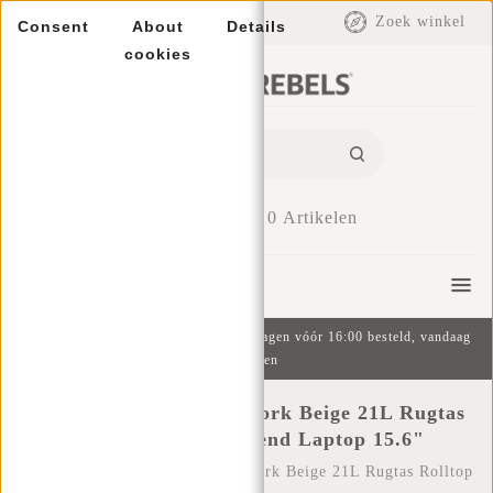
EUR
Zoek winkel
Consent
About
Details
cookies
0
Artikelen
Menu
Gratis verzending v.a. €49 | Op werkdagen vóór 16:00 besteld, vandaag
verzonden
New Rebels Mart New York Beige 21L Rugtas
Rolltop Waterafstotend Laptop 15.6"
Home
/
New Rebels Mart New York Beige 21L Rugtas Rolltop