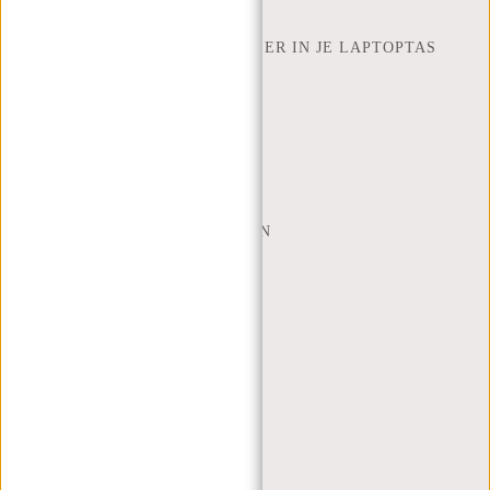
NEW REBELS
HOEVEEL INCH LAPTOP PAST ER IN JE LAPTOPTAS
OVER ONS
ALGEMENE VOORWAARDEN
PRIVACY POLICY
BEDRIJFSINFORMATIE
SITEMAP
TRUSTPILOT BEOORDELINGEN
BLOG
WERKEN BIJ NEW REBELS
KERSTPAKKETTEN
MIJN ACCOUNT
REGISTREREN
INLOGGEN
MIJN BESTELLINGEN