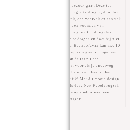
gewoon voor als je bij iemand op bezoek gaat. Deze tas
heeft genoeg ruimte voor al je belangrijke dingen, door het
ruime hoofdvak inclusief laptopvak, een voorvak en een vak
met rits aan de binnenkant. Hij is ook voorzien van
gewatteerde schouderbanden en een gewatteerd rugvlak.
Daardoor is de rugzak heerlijk om te dragen en doet hij niet
snel pijn aan uw rug en schouders. Het hoofdvak kan met 10
cm worden vergroot, zodat de tas op zijn grootst ongeveer
53 cm hoog is. Op de voorkant van de tas zit een
reflecterende streep. Dit is speciaal voor als je onderweg
bent. Door deze streep ben je wat beter zichtbaar in het
donker. Veiligheid voorop natuurlijk! Met dit mooie design
en het waterafstotende materiaal is deze New Rebels rugzak
een goede keuze voor iedereen die op zoek is naar een
functionele en modieuze laptop rugzak.