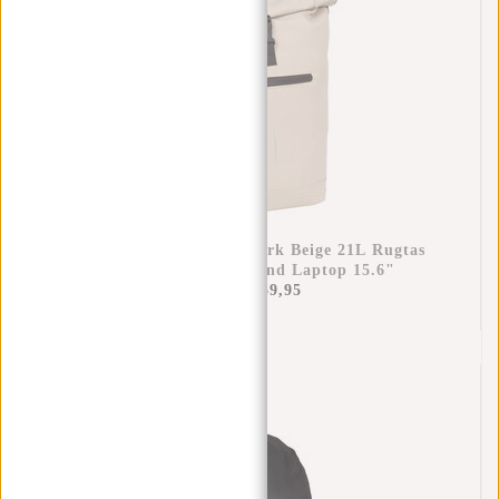
New Rebels Mart New York Beige 21L Rugtas
Rolltop Waterafstotend Laptop 15.6"
€44,95
€39,95