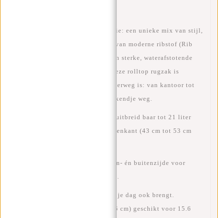
Ontdek de
New Rebels Ribbi Serie
: een unieke mix van
stijl,
stevigheid en comfort
. Gemaakt van moderne
ribstof (Rib
fabric Trim 900D Polyester)
– een sterke, waterafstotende
stof die tegen een stootje kan. Deze
rolltop rugzak
is
ontworpen voor iedereen die onderweg is: van kantoor tot
collegezaal, van citytrip tot weekendje weg.
Ruim hoofdvak van
17 liter
, uitbreid baar tot
21 liter
door het oprollen van de bovenkant (43 cm tot 53 cm
hoog).
Slimme ritsvakken
aan binnen- én buitenzijde voor
sleutels, telefoon of paspoort.
Houd overzicht in je tas, wat je dag ook brengt.
Gewatteerd laptopvak (35x26 cm)
geschikt voor
15.6