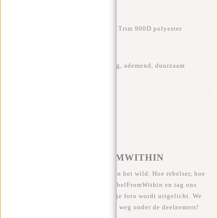
·
Gewicht:
750 g
·
Materiaal:
Rib fabric Trim 900D polyester
·
Laptopvak:
15.6 inch
·
Waterafstotend, stevig, ademend, duurzaam
#REBELFROMWITHIN
We zien onze coole tassen graag in het wild. Hoe rebelser, hoe
beter ;-) Deel je foto's met #RebelFromWithin en tag ons
@newrebelsbags Grote kans dat je foto wordt uitgelicht. We
geven elke maand een gratis tas weg onder de deelnemers!