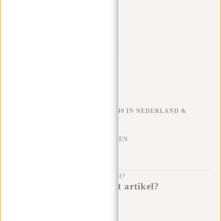
Trustpilot reviews
GRATIS VERZENDEN V.A. €49 IN NEDERLAND &
BELGIË
KLARNA ACHTERAF BETALEN
100 DAGEN RETOURRECHT
Heb je een vraag over dit artikel?
Ik help je graag!
Verstuur bericht