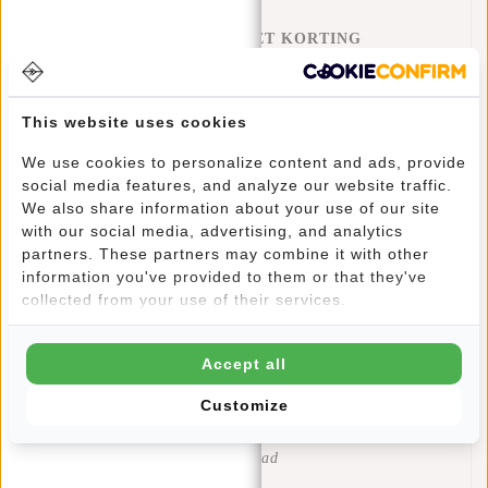
REGENHOES MET KORTING
15% Korting
€48,95
€56,90
This website uses cookies
Toevoegen aan winkelwagen
We use cookies to personalize content and ads, provide
social media features, and analyze our website traffic.
We also share information about your use of our site
with our social media, advertising, and analytics
partners. These partners may combine it with other
Informatie
information you've provided to them or that they've
collected from your use of their services.
Specificaties
Reviews
(0)
Accept all
Artikelnummer:
51.154418
Customize
Beschikbaarheid:
Op voorraad
Levertijd:
✓ Op voorraad