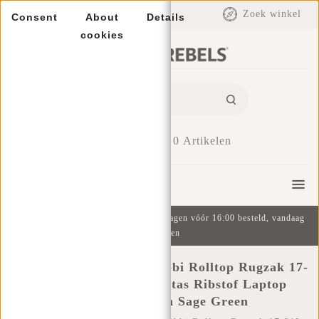
EUR
Zoek winkel
Consent
About
Details
cookies
0
Artikelen
Menu
Gratis verzending v.a. €49 | Op werkdagen vóór 16:00 besteld, vandaag
verzonden
New Rebels New York Ribbi Rolltop Rugzak 17-
21L Schooltas & Werktas Ribstof Laptop
Rugtas 15.6 inch Sage Green