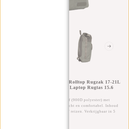
New Rebels New York Ribbi Rolltop Rugzak 17-21L
Schooltas & Werktas Ribstof Laptop Rugtas 15.6
Inch Sage Green
Stijlvolle rolltop rugzak van ribstof (900D polyester) met
laptopvak 15.6”. Waterafstotend, licht en comfortabel. Inhoud
17-21L, ideaal voor school, werk of reizen. Verkrijgbaar in 5
moderne kleuren.