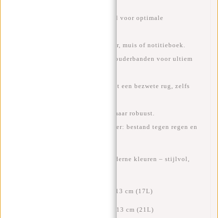
inch laptops
.
Afsluitbaar en stevig gevoerd voor optimale
bescherming.
Extra ritsvakken voor oplader, muis of notitieboek.
Gewatteerde, verstelbare schouderbanden
voor ultiem
draagcomfort.
Ademend rugpaneel
voorkomt een bezwete rug, zelfs
tijdens warme dagen.
Slechts
750 gram
, dus licht maar robuust.
Waterafstotend 900D polyester
: bestand tegen regen en
slijtage.
·
Verkrijgbaar in
5 moderne kleuren
– stijlvol,
tijdloos en uniek.
·
Opgerold:
47 x 28 x 13 cm (17L)
·
Uitgerold:
53 x 30 x 13 cm (21L)