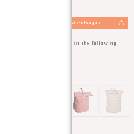
0
0
:
0
0
:
0
0
:
0
0
€44,95
+
Toevoegen aan winkelwagen
-
Buy now, pay later
This product is available in the following
variants:
Aan verlanglijst toevoegen
Andere kleuren in deze serie