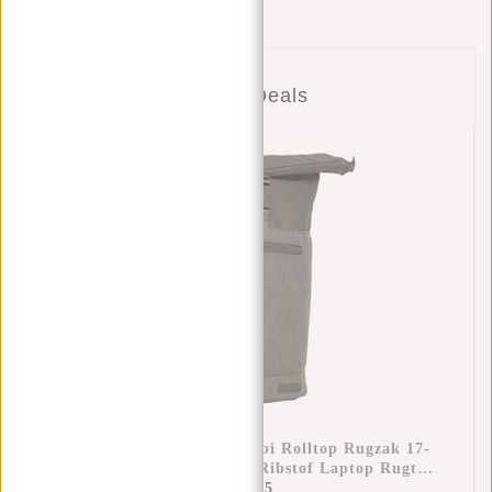
Combi Deals
New Rebels New York Ribbi Rolltop Rugzak 17-
21L Schooltas & Werktas Ribstof Laptop Rugtas
15.6 Inch Sage Green
€44,95