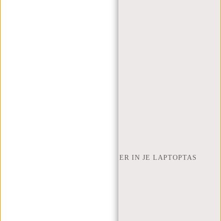
(+31) 085-130 68 40
WEBSHOP@NEW-REBELS.COM
VEELGESTELDE VRAGEN
CONTACT
BESTELLEN EN VERZENDEN
RETOUREN EN GARANTIE
BETAALMETHODES
INSPIRATIE
ZOEK WINKEL
NEW REBELS
HOEVEEL INCH LAPTOP PAST ER IN JE LAPTOPTAS
OVER ONS
ALGEMENE VOORWAARDEN
PRIVACY POLICY
BEDRIJFSINFORMATIE