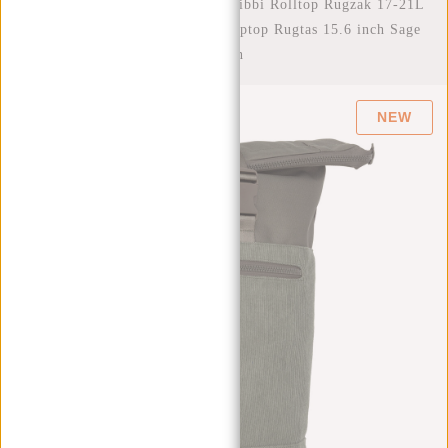
Home
/
New Rebels New York Ribbi Rolltop Rugzak 17-21L
Schooltas & Werktas Ribstof Laptop Rugtas 15.6 inch Sage
Green
NEW