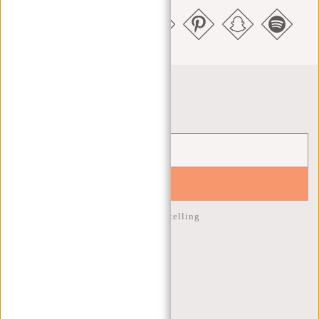
Nieuwsbrief
YES!
10% korting op je volgende bestelling
KLANTENSERVICE
MA T/M VRIJ - 9:00 - 17:00