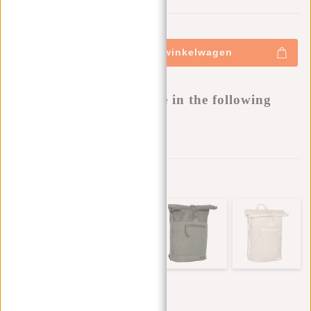
0
0
:
0
0
:
0
0
:
0
0
€44,95
+
Toevoegen aan winkelwagen
-
Buy now, pay later
This product is available in the following
variants:
Aan verlanglijst toevoegen
Andere kleuren in deze serie