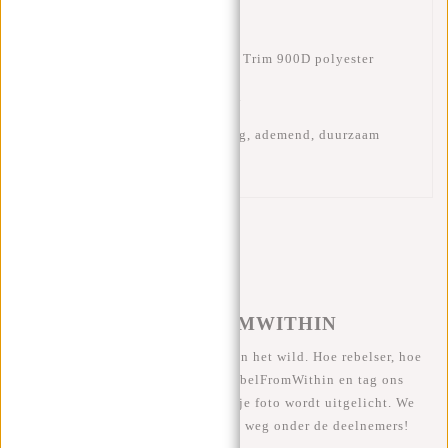
·
Gewicht:
750 g
·
Materiaal:
Rib fabric Trim 900D polyester
·
Laptopvak:
15.6 inch
·
Waterafstotend, stevig, ademend, duurzaam
#REBELFROMWITHIN
We zien onze coole tassen graag in het wild. Hoe rebelser, hoe
beter ;-) Deel je foto's met #RebelFromWithin en tag ons
@newrebelsbags Grote kans dat je foto wordt uitgelicht. We
geven elke maand een gratis tas weg onder de deelnemers!