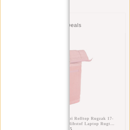
Combi Deals
New Rebels New York Ribbi Rolltop Rugzak 17-
21L Schooltas & Werktas Ribstof Laptop Rugtas
15.6 Inch Old Pink
€44,95