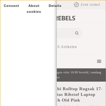
EUR
Zoek winkel
Consent
About
Details
cookies
0
Artikelen
Menu
Gratis verzending v.a. €49 | Op werkdagen vóór 16:00 besteld, vandaag
verzonden
New Rebels New York Ribbi Rolltop Rugzak 17-
21L Schooltas & Werktas Ribstof Laptop
Rugtas 15.6 inch Old Pink