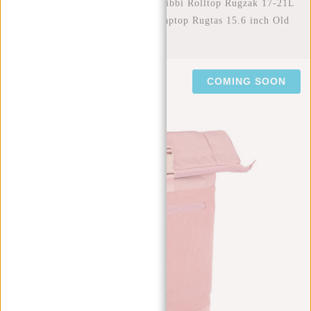
Home
/
New Rebels New York Ribbi Rolltop Rugzak 17-21L
Schooltas & Werktas Ribstof Laptop Rugtas 15.6 inch Old
Pink
COMING SOON