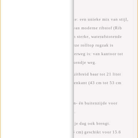
Ontdek de
New Rebels Ribbi Serie
: een unieke mix van
stijl,
stevigheid en comfort
. Gemaakt van moderne
ribstof (Rib
fabric Trim 900D Polyester)
– een sterke, waterafstotende
stof die tegen een stootje kan. Deze
rolltop rugzak
is
ontworpen voor iedereen die onderweg is: van kantoor tot
collegezaal, van citytrip tot weekendje weg.
Ruim hoofdvak van
17 liter
, uitbreid baar tot
21 liter
door het oprollen van de bovenkant (43 cm tot 53 cm
hoog).
Slimme ritsvakken
aan binnen- én buitenzijde voor
sleutels, telefoon of paspoort.
Houd overzicht in je tas, wat je dag ook brengt.
Gewatteerd laptopvak (35x26 cm)
geschikt voor
15.6