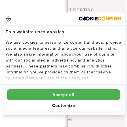
REGENHOES MET KORTING
15% Korting
€48,95
€56,90
This website uses cookies
Toevoegen aan winkelwagen
We use cookies to personalize content and ads, provide
social media features, and analyze our website traffic.
We also share information about your use of our site
with our social media, advertising, and analytics
partners. These partners may combine it with other
Informatie
information you've provided to them or that they've
collected from your use of their services.
Specificaties
Reviews
(0)
Accept all
Artikelnummer:
51.154470
Customize
Beschikbaarheid:
Op voorraad
Levertijd:
✓ Op voorraad