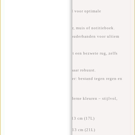
inch laptops
.
Afsluitbaar en stevig gevoerd voor optimale
bescherming.
Extra ritsvakken voor oplader, muis of notitieboek.
Gewatteerde, verstelbare schouderbanden
voor ultiem
draagcomfort.
Ademend rugpaneel
voorkomt een bezwete rug, zelfs
tijdens warme dagen.
Slechts
750 gram
, dus licht maar robuust.
Waterafstotend 900D polyester
: bestand tegen regen en
slijtage.
·
Verkrijgbaar in
5 moderne kleuren
– stijlvol,
tijdloos en uniek.
·
Opgerold:
47 x 28 x 13 cm (17L)
·
Uitgerold:
53 x 30 x 13 cm (21L)