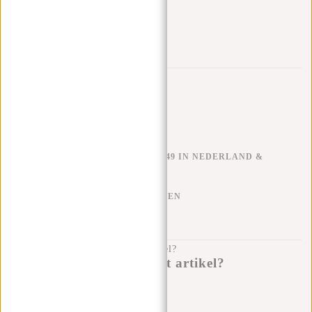
Trustpilot reviews
GRATIS VERZENDEN V.A. €49 IN NEDERLAND &
BELGIË
KLARNA ACHTERAF BETALEN
100 DAGEN RETOURRECHT
Heb je een vraag over dit artikel?
Ik help je graag!
Verstuur bericht