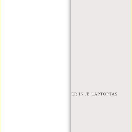
(+31) 085-130 68 40
WEBSHOP@NEW-REBELS.COM
VEELGESTELDE VRAGEN
CONTACT
BESTELLEN EN VERZENDEN
RETOUREN EN GARANTIE
BETAALMETHODES
INSPIRATIE
ZOEK WINKEL
NEW REBELS
HOEVEEL INCH LAPTOP PAST ER IN JE LAPTOPTAS
OVER ONS
ALGEMENE VOORWAARDEN
PRIVACY POLICY
BEDRIJFSINFORMATIE