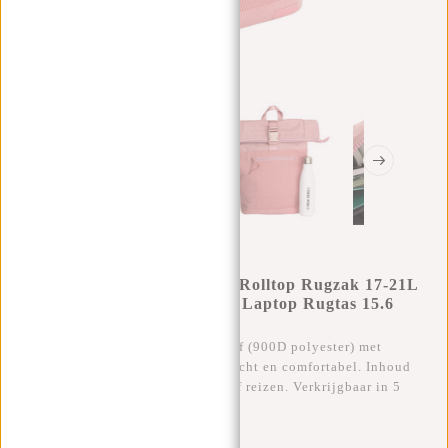
New Rebels New York Ribbi Rolltop Rugzak 17-21L
Schooltas & Werktas Ribstof Laptop Rugtas 15.6
Inch Old Pink
Stijlvolle rolltop rugzak van ribstof (900D polyester) met
laptopvak 15.6”. Waterafstotend, licht en comfortabel. Inhoud
17-21L, ideaal voor school, werk of reizen. Verkrijgbaar in 5
moderne kleuren.