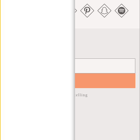
Nieuwsbrief
YES!
10% korting op je volgende bestelling
KLANTENSERVICE
MA T/M VRIJ - 9:00 - 17:00