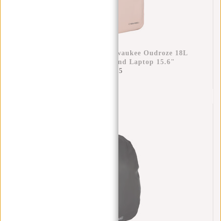
New Rebels William Milwaukee Oudroze 18L
Rugzak Waterafstotend Laptop 15.6"
€69,95