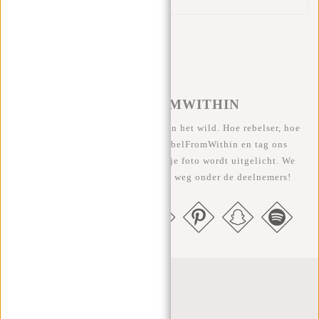
#REBELFROMWITHIN
We zien onze coole tassen graag in het wild. Hoe rebelser, hoe
beter ;-) Deel je foto's met #RebelFromWithin en tag ons
@newrebelsbags Grote kans dat je foto wordt uitgelicht. We
geven elke maand een gratis tas weg onder de deelnemers!
Nieuwsbrief