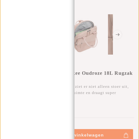
New Rebels William Milwaukee Oudroze 18L Rugzak
Waterafstotend Laptop 15.6"
Deze trendy waterafstotende rugtas ziet er niet alleen stoer uit,
maar heeft ontzettend veel opbergruimte en draagt super
comfortabel.
0
0
:
0
0
:
0
0
:
0
0
€69,95
+
Toevoegen aan winkelwagen
-