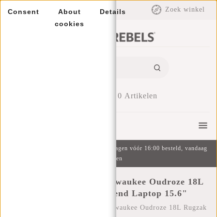
EUR
Zoek winkel
Consent
About
Details
cookies
0
Artikelen
Menu
Gratis verzending v.a. €49 | Op werkdagen vóór 16:00 besteld, vandaag
verzonden
New Rebels William Milwaukee Oudroze 18L
Rugzak Waterafstotend Laptop 15.6"
Home
/
New Rebels William Milwaukee Oudroze 18L Rugzak