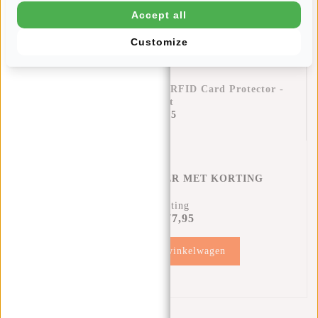
Accept all
Customize
Creditcardhouder Helsinki RFID Card Protector -
Zwart
€17,95
CREDITCARD HOUDER MET KORTING
12% Korting
€77,95
€87,90
Toevoegen aan winkelwagen