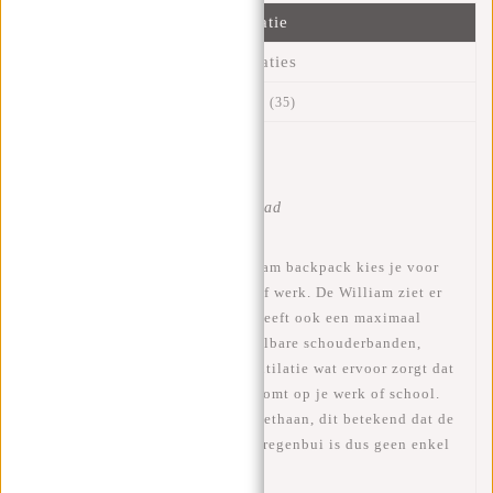
Informatie
Specificaties
Reviews
(35)
Artikelnummer:
51.131570
Beschikbaarheid:
Op voorraad
Levertijd:
✓ Op voorraad
Wanneer je kiest voor deze William backpack kies je voor
een ideale tas voor naar school of werk. De William ziet er
niet alleen fantastisch uit maar heeft ook een maximaal
draagcomfort. De tas heeft verstelbare schouderbanden,
gewatteerd rug paneel en rug ventilatie wat ervoor zorgt dat
je niet met een bezwete rug aankomt op je werk of school.
De rugzak is gemaakt van polyurethaan, dit betekend dat de
tas waterafstotend is, een kleine regenbui is dus geen enkel
probleem!