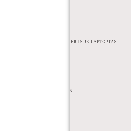
BETAALMETHODES
INSPIRATIE
ZOEK WINKEL
NEW REBELS
HOEVEEL INCH LAPTOP PAST ER IN JE LAPTOPTAS
OVER ONS
ALGEMENE VOORWAARDEN
PRIVACY POLICY
BEDRIJFSINFORMATIE
SITEMAP
TRUSTPILOT BEOORDELINGEN
BLOG
WERKEN BIJ NEW REBELS
KERSTPAKKETTEN
MIJN ACCOUNT