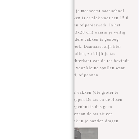
In deze rugtas past echt alles wat je meeneemt naar school
of werk. Met 3 ruime (hoofd)vakken is er plek voor een 15.6
inch laptop, maar ook voor boeken of papierwerk. In het
grootste vak zit een laptopvak (33x28 cm) waarin je veilig
je laptop kan vervoeren. In de andere vakken is genoeg
ruimte voor je boeken of papierwerk. Daarnaast zijn hier
aparte vakjes voor de kleinere spullen, zo blijft je tas
overzichtelijk! Op de voor- en achterkant van de tas bevindt
zich nog een vak met ritssluiting voor kleine spullen waar
je snel bij moet zoals pasjes, geld, of pennen.
Aan de zijkant van de tas zitten 2 vakken (die groter te
maken zijn) voor een flesje of Dopper. De tas en de ritsen
zijn waterafstotend, een kleine regenbui is dus geen
probleem met deze William! Bovenaan de tas zit een
handvat, hiermee kan je de tas ook in je handen dragen.