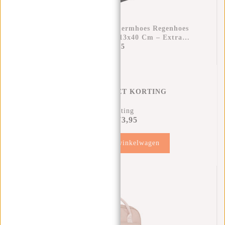
Raincover Rugzak Beschermhoes Regenhoes
Waterdicht Nylon 25x13x40 Cm – Extra
Bescherming Tegen Regen
€11,95
REGENHOES MET KORTING
11% Korting
€73,95
€81,90
Toevoegen aan winkelwagen