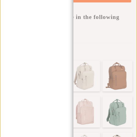
Buy now, pay later
This product is available in the following
variants:
Aan verlanglijst toevoegen
Andere kleuren in deze serie