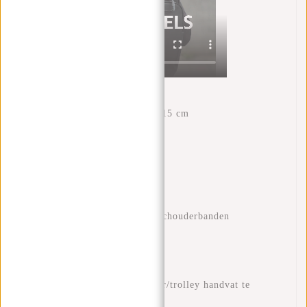
Eigenschappen
Afmetingen: H 43 x B 28 x 15 cm
Volume: 18 liter
Waterproof PU materiaal
Laptopvak 15.6"
Binnenvak met ritssluiting
Voorvak met ritssluiting
Verstelbare en gewatteerde schouderbanden
Handvat
Vak voor drinkbeker
Vak voor boeken of papieren
Kofferriem om op een koffer/trolley handvat te
plaatsen