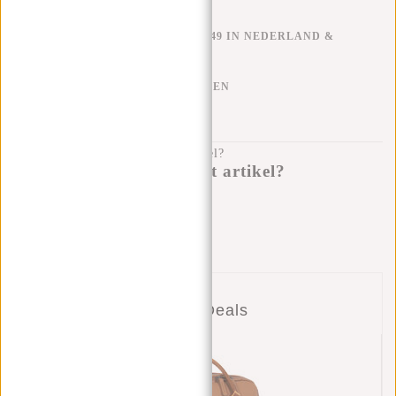
GRATIS VERZENDEN V.A. €49 IN NEDERLAND &
BELGIË
KLARNA ACHTERAF BETALEN
100 DAGEN RETOURRECHT
Heb je een vraag over dit artikel?
Ik help je graag!
Verstuur bericht
Combi Deals