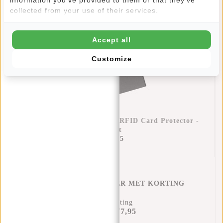
collected from your use of their services.
Accept all
Customize
Creditcardhouder Helsinki RFID Card Protector -
Zwart
€17,95
CREDITCARD HOUDER MET KORTING
12% Korting
€77,95
€87,90