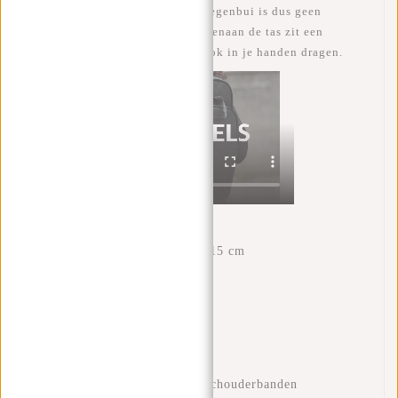
zijn waterafstotend, een kleine regenbui is dus geen
probleem met deze William! Bovenaan de tas zit een
handvat, hiermee kan je de tas ook in je handen dragen.
Eigenschappen
Afmetingen: H 43 x B 28 x 15 cm
Volume: 18 liter
Waterproof PU materiaal
Laptopvak 15.6"
Binnenvak met ritssluiting
Voorvak met ritssluiting
Verstelbare en gewatteerde schouderbanden