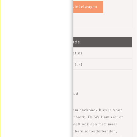
Toevoegen aan winkelwagen
Informatie
Specificaties
Reviews
(37)
Artikelnummer:
51.131531
Beschikbaarheid:
Op voorraad
Levertijd:
✓ Op voorraad
Wanneer je kiest voor deze William backpack kies je voor
een ideale tas voor naar school of werk. De William ziet er
niet alleen fantastisch uit maar heeft ook een maximaal
draagcomfort. De tas heeft verstelbare schouderbanden,