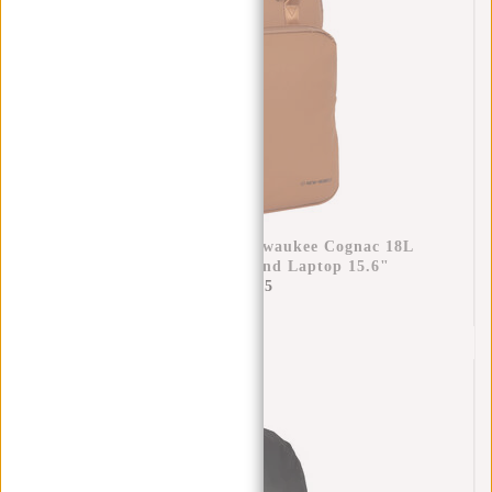
New Rebels William Milwaukee Cognac 18L
Rugzak Waterafstotend Laptop 15.6"
€69,95