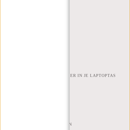
VEELGESTELDE VRAGEN
CONTACT
BESTELLEN EN VERZENDEN
RETOUREN EN GARANTIE
BETAALMETHODES
INSPIRATIE
ZOEK WINKEL
NEW REBELS
HOEVEEL INCH LAPTOP PAST ER IN JE LAPTOPTAS
OVER ONS
ALGEMENE VOORWAARDEN
PRIVACY POLICY
BEDRIJFSINFORMATIE
SITEMAP
TRUSTPILOT BEOORDELINGEN