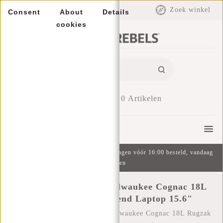
EUR
Zoek winkel
Consent
About
Details
cookies
0
Artikelen
Menu
Gratis verzending v.a. €49 | Op werkdagen vóór 16:00 besteld, vandaag
verzonden
New Rebels William Milwaukee Cognac 18L
Rugzak Waterafstotend Laptop 15.6"
Home
/
New Rebels William Milwaukee Cognac 18L Rugzak