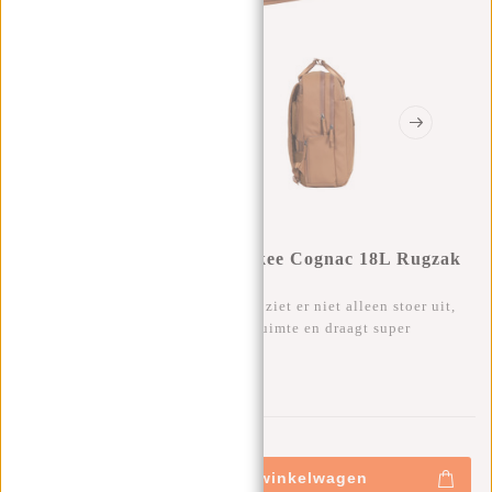
New Rebels William Milwaukee Cognac 18L Rugzak
Waterafstotend Laptop 15.6"
Deze trendy waterafstotende rugtas ziet er niet alleen stoer uit,
maar heeft ontzettend veel opbergruimte en draagt super
comfortabel.
0
0
:
0
0
:
0
0
:
0
0
€69,95
+
Toevoegen aan winkelwagen
-