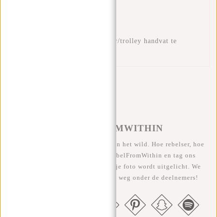
Handvat
Vak voor drinkbeker
Vak voor boeken of papieren
Kofferriem om op een koffer/trolley handvat te
plaatsen
#REBELFROMWITHIN
We zien onze coole tassen graag in het wild. Hoe rebelser, hoe
beter ;-) Deel je foto's met #RebelFromWithin en tag ons
@newrebelsbags Grote kans dat je foto wordt uitgelicht. We
geven elke maand een gratis tas weg onder de deelnemers!