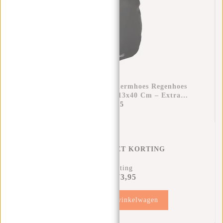
Raincover Rugzak Beschermhoes Regenhoes
Waterdicht Nylon 25x13x40 Cm – Extra
Bescherming Tegen Regen
€11,95
REGENHOES MET KORTING
11% Korting
€73,95
€81,90
Toevoegen aan winkelwagen