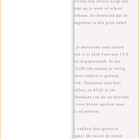
gewatteerd rug paneel en rug ventilatie wat ervoor zorgt dat
je niet met een bezwete rug aankomt op je werk of school.
De rugzak is gemaakt van polyurethaan, dit betekend dat de
tas waterafstotend is, een kleine regenbui is dus geen enkel
probleem!
In deze rugtas past echt alles wat je meeneemt naar school
of werk. Met 3 ruime (hoofd)vakken is er plek voor een 15.6
inch laptop, maar ook voor boeken of papierwerk. In het
grootste vak zit een laptopvak (33x28 cm) waarin je veilig
je laptop kan vervoeren. In de andere vakken is genoeg
ruimte voor je boeken of papierwerk. Daarnaast zijn hier
aparte vakjes voor de kleinere spullen, zo blijft je tas
overzichtelijk! Op de voor- en achterkant van de tas bevindt
zich nog een vak met ritssluiting voor kleine spullen waar
je snel bij moet zoals pasjes, geld, of pennen.
Aan de zijkant van de tas zitten 2 vakken (die groter te
maken zijn) voor een flesje of Dopper. De tas en de ritsen