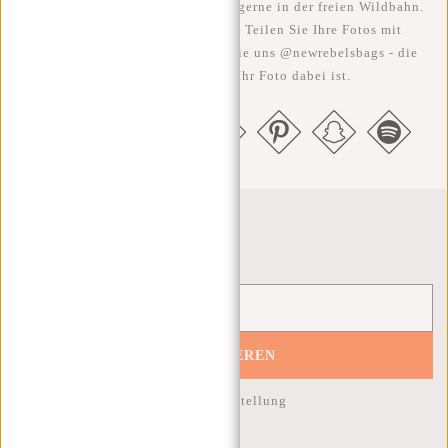
Wir sehen unsere coolen Taschen gerne in der freien Wildbahn.
Je rebellischer, desto besser ;-) Teilen Sie Ihre Fotos mit
#RebelFromWithin und taggen Sie uns @newrebelsbags - die
Chance ist groß, dass Ihr Foto dabei ist.
Newsletter
ABONNIEREN
10% Rabatt auf Ihre nächste Bestellung