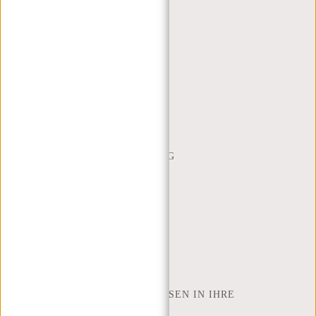
KUNDENDIENST
MON - FREI - 9:00 - 17:00
(+31) 085-130 68 40
WEBSHOP@NEW-REBELS.COM
HÄUFIG GESTELLTE FRAGEN
CONTACT
BESTELLUNG UND LIEFERUNG
RÜCKGABE UND GARANTIE
ZAHLUNGSMETHODEN
INSPIRATION
SHOP FINDEN
NEW REBELS
WIE VIELE ZOLL LAPTOP PASSEN IN IHRE
LAPTOPTASCHE