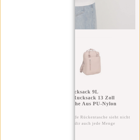
New Rebels Bruce Miami Rucksack 9L
Wasserabweisender Laptop-Rucksack 13 Zoll
Schulranzen Und Arbeitstasche Aus PU-Nylon
Bequem Comp 9L Old Pink
Diese trendige und wasserabweisende Rückentasche sieht nicht
nur superlässig aus, sondern bietet dir auch jede Menge
Stauraum.