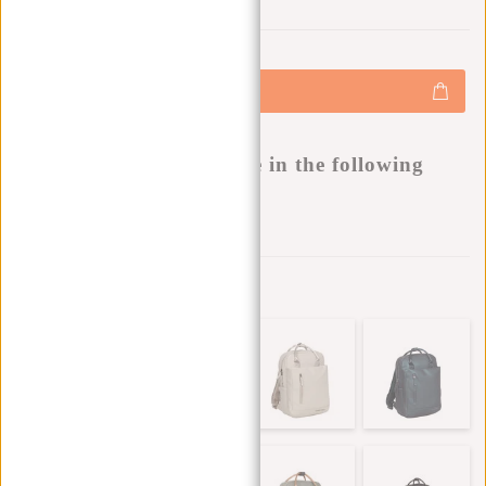
0
0
:
0
0
:
0
0
:
0
0
€59,95
+
Hinzufügen
-
Buy now, pay later
This product is available in the following
variants:
Zur Wunschliste hinzufügen
Andere Farben in dieser Serie