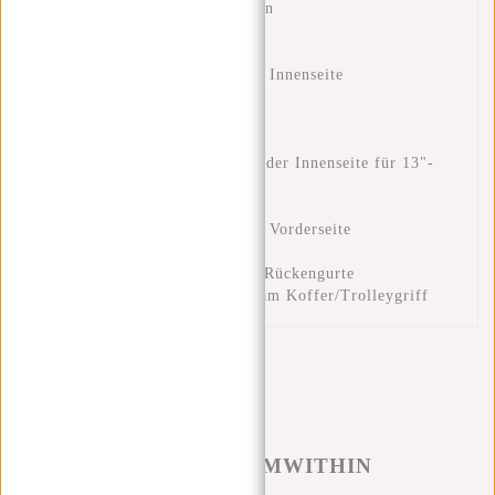
Material: 80% PU 20% Nylon
Wasserfeste Reißverschlüsse
Seitentaschen
Reißverschlusstasche auf der Innenseite
Griffe oben
Innere Handytasche
Innere Schlupftasche
Gepolstertes Laptopfach auf der Innenseite für 13"-
Laptop
Reißverschlusstaschen vorne
Reißverschlusstasche auf der Vorderseite
Gepolsterte Rückseite
Verstellbare und gepolsterte Rückengurte
Gepäckgurt zum Anbringen am Koffer/Trolleygriff
#REBELFROMWITHIN