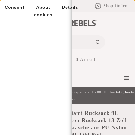
EUR
Shop finden
Consent
About
Details
cookies
0
Artikel
Menu
Kostenlose Lieferung ab 49 € | An Wochentagen vor 16:00 Uhr bestellt, heute
versandt
New Rebels Bruce Miami Rucksack 9L
Wasserabweisender Laptop-Rucksack 13 Zoll
Schulranzen und Arbeitstasche aus PU-Nylon
Bequem Comp 9L Old Pink