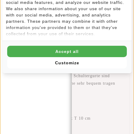
Handyfach, ein Einsteckfach und ein Laptopfach für
social media features, and analyze our website traffic.
einen 13"-Laptop. Auf der Vorderseite der Tasche
We also share information about your use of our site
with our social media, advertising, and analytics
befinden sich eine horizontale und eine vertikale
partners. These partners may combine it with other
Reißverschlusstasche. Im horizontalen Reißverschlussfach
information you've provided to them or that they've
befinden sich zwei Einsteckfächer, zwei Stiftfächer und
collected from your use of their services.
ein Reißverschlussfach. An den Seiten befinden sich zwei
Einschubtaschen, in denen z. B. eine Wasserflasche
Accept all
und/oder eine Dose untergebracht werden kann. Die
Tasche hat zwei verstellbare Rückenriemen, so dass Sie
Customize
die Tasche immer in der gewünschten Länge tragen
können. Das Rückenteil und die Schultergurte sind
gepolstert, so dass Sie die Tasche sehr bequem tragen
können.
Eigenschaften
Abmessungen: H 39 x B 26 x T 10 cm
Volumen: 10 Liter
Gewicht: 860 Gramm