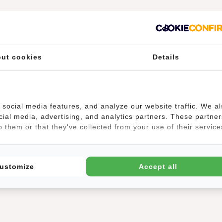
ebels ist aus80% PU 20% Nylon gefertigt, das die Tasche wasserab
hluss geschlossen werden kann. Im Hauptfach mit Reißverschluss be
ut cookies
Details
ür einen 13"-Laptop. Auf der Vorderseite der Tasche befinden sich 
lussfach befinden sich zwei Einsteckfächer, zwei Stiftfächer und ei
flasche und/oder eine Dose untergebracht werden kann. Die Tasche 
n können. Das Rückenteil und die Schultergurte sind gepolstert, so
social media features, and analyze our website traffic. We a
cial media, advertising, and analytics partners. These partner
 them or that they've collected from your use of their service
ustomize
Accept all