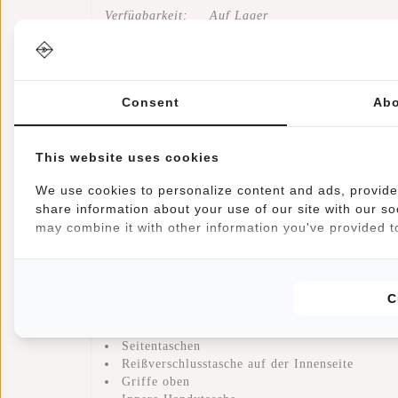
Verfügbarkeit:
Auf Lager
Dieser Rucksack aus der Harper-Serie von New R
Hauptfach, das mit einem wasserdichten Reißversc
Consent
Abo
Handyfach, ein Einsteckfach und ein Laptopfach f
Reißverschlusstasche. Im horizontalen Reißversch
zwei Einschubtaschen, in denen z. B. eine Wasser
This website uses cookies
die Tasche immer in der gewünschten Länge trage
We use cookies to personalize content and ads, provide 
share information about your use of our site with our so
may combine it with other information you've provided to
Eigenschaften
Abmessungen: H 39 x B 26 x T 10 cm
Volumen: 10 Liter
Gewicht: 860 Gramm
C
Material: 80% PU 20% Nylon
Wasserfeste Reißverschlüsse
Seitentaschen
Reißverschlusstasche auf der Innenseite
Griffe oben