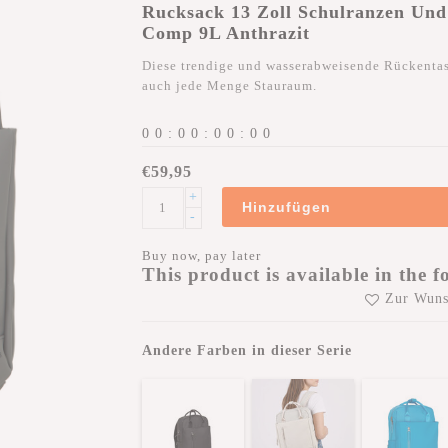
Rucksack 13 Zoll Schulranzen Und
Comp 9L Anthrazit
Diese trendige und wasserabweisende Rückentasch
auch jede Menge Stauraum.
0
0
:
0
0
:
0
0
:
0
0
€59,95
+
Hinzufügen
-
Buy now, pay later
This product is available in the f
Zur Wuns
Andere Farben in dieser Serie