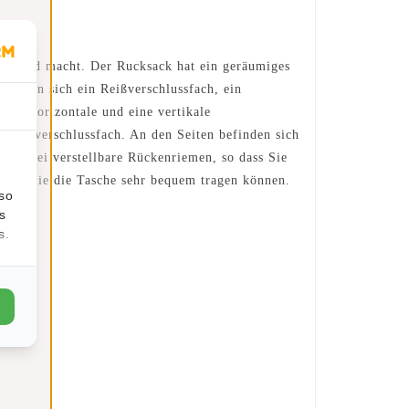
weisend macht. Der Rucksack hat ein geräumiges
finden sich ein Reißverschlussfach, ein
eine horizontale und eine vertikale
n Reißverschlussfach. An den Seiten befinden sich
hat zwei verstellbare Rückenriemen, so dass Sie
 dass Sie die Tasche sehr bequem tragen können.
lso
s
s.