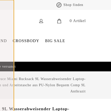
Shop finden
0
Artikel
END
CROSSBODY
BIG SALE
e versandt
uce Miami Rucksack 9L Wasserabweisender Laptop-
en und Arbeitstasche aus PU-Nylon Bequem Comp 9L
Anthrazit
 9L Wasserabweisender Laptop-