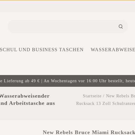
SCHUL UND BUSINESS TASCHEN
WASSERABWEIS
e Lieferung ab 49 € | An Wochentagen vor 16:00 Uhr bestellt, heut
Wasserabweisender
Startseite
/
New Rebels Br
nd Arbeitstasche aus
Rucksack 13 Zoll Schulranz
New Rebels Bruce Miami Rucksack