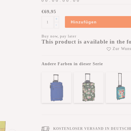
0
0
:
0
0
:
0
0
:
0
0
€69,95
+
Hinzufügen
-
Buy now, pay later
This product is available in the f
Zur Wuns
Andere Farben in dieser Serie
KOSTENLOSER VERSAND IN DEUTSCHL