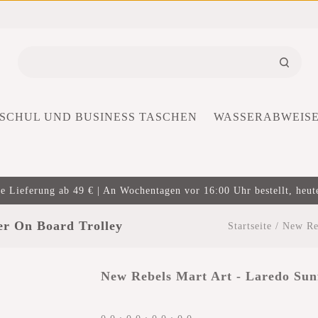
SCHUL UND BUSINESS TASCHEN
WASSERABWEIS
e Lieferung ab 49 € | An Wochentagen vor 16:00 Uhr bestellt, heut
er On Board Trolley
Startseite
/
New Re
New Rebels Mart Art - Laredo Sun