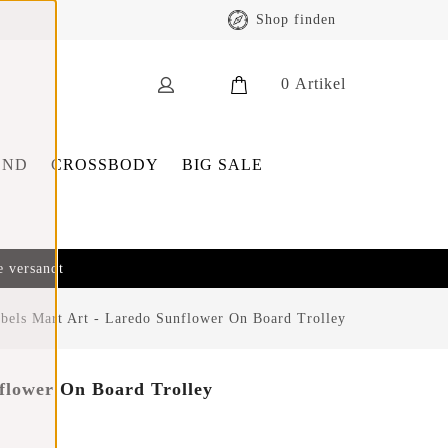
Shop finden
0
Artikel
END
CROSSBODY
BIG SALE
e versandt
bels Mart Art - Laredo Sunflower On Board Trolley
flower On Board Trolley