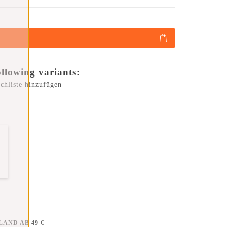
ollowing variants:
chliste hinzufügen
AND AB 49 €