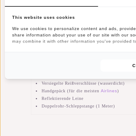
ist aus Polyurethan gefertigt wodurch sie wasserabw
This website uses cookies
Der Harper Laredo
On Board Trolley
ist für Handgep
We use cookies to personalize content and ads, provide 
share information about your use of our site with our so
may combine it with other information you've provided to
Eigenschaften
Abmessungen: H 18 x B 50 x T 32 cm
Volumen: 29 Liter
C
Polyurethan (wasserabweisend)
2 Inline-Skate-Rollen
Versiegelte Reißverschlüsse (wasserdicht)
Airlines
Handgepäck (für die meisten
)
Reflektierende Leine
Doppelrohr-Schleppstange (1 Meter)