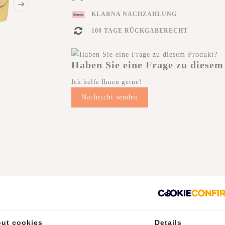
KLARNA NACHZAHLUNG
100 TAGE RÜCKGABERECHT
Haben Sie eine Frage zu diesem
Ich helfe Ihnen gerne!
Nachricht senden
led Koffer ist ideal für den Urlaub, die Arbeit oder einen Wochenend
steht aus einem großen Hauptfach das ideal für all Ihre Sachen ist. De
ut cookies
Details
er Oberseite befinden sich ein Griff und ein ausziehbarer Doppelrohr-