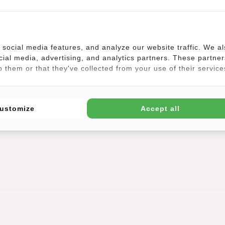
eisend ist.
äck ausgelegt und kann daher mit den meisten Airlines reisen.
social media features, and analyze our website traffic. We a
cial media, advertising, and analytics partners. These partner
 them or that they've collected from your use of their service
ustomize
Accept all