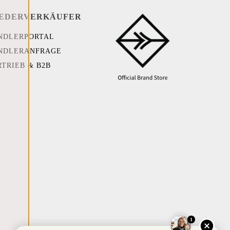
EDERVERKÄUFER
NDLERPORTAL
NDLERANFRAGE
RTRIEB & B2B
1