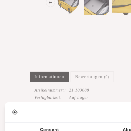
Informationen
Bewertungen
(0)
Artikelnummer::
21.103088
Verfügbarkeit:
Auf Lager
Der New Rebels Harper Laredo Onboard Trolley Whee
Die Harper Laredo On Board Trolley Harper-Koffer be
Consent
Abo
einem Reißverschluss geschlossen werden kann. An d