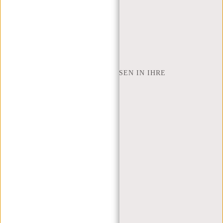
ZAHLUNGSMETHODEN
INSPIRATION
SHOP FINDEN
NEW REBELS
WIE VIELE ZOLL LAPTOP PASSEN IN IHRE
LAPTOPTASCHE
ÜBER UNS
GESCHÄFTSBEDINGUNGEN
PRIVACY POLICY
IMPRESSUM
SITEMAP
TRUSTPILOT BEWERTUNGEN
BLOG
ARBEITEN BEI NEW REBELS
WEIHNACHTSGESCHENK