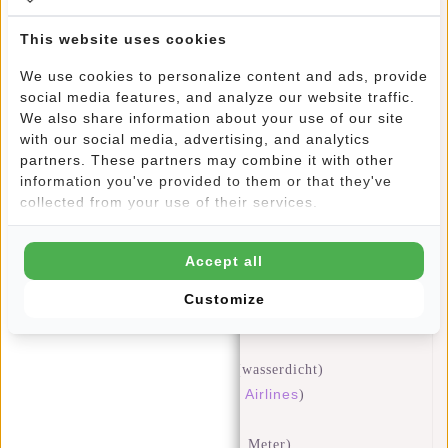
Reißverschluss geschlossen werden kann. An der Oberseite
This website uses cookies
befinden sich ein Griff und ein ausziehbarer Doppelrohr-
Ziehgriff. Die koffer hat 2 Inline-Skate-Rollen und ist aus
We use cookies to personalize content and ads, provide
Polyurethan gefertigt wodurch sie wasserabweisend ist.
social media features, and analyze our website traffic.
We also share information about your use of our site
with our social media, advertising, and analytics
Der Harper Laredo
On Board Trolley
ist für Handgepäck
partners. These partners may combine it with other
ausgelegt und kann daher mit den meisten Airlines reisen.
information you've provided to them or that they've
collected from your use of their services.
Eigenschaften
Accept all
Abmessungen: H 18 x B 50 x T 32 cm
Volumen: 29 Liter
Customize
Polyurethan (wasserabweisend)
2 Inline-Skate-Rollen
Versiegelte Reißverschlüsse (wasserdicht)
Airlines
Handgepäck (für die meisten
)
Reflektierende Leine
Doppelrohr-Schleppstange (1 Meter)