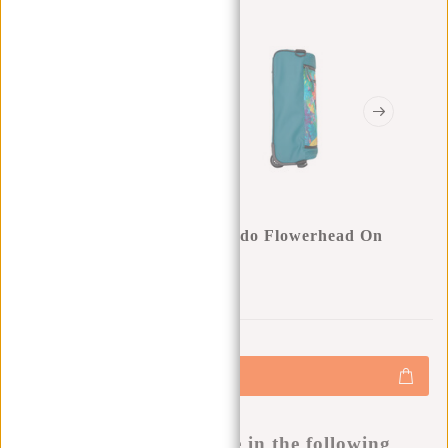
New Rebels Mart Arts - Laredo Flowerhead On
Board Trolley
0
0
:
0
0
:
0
0
:
0
0
€69,95
+
Hinzufügen
-
Buy now, pay later
This product is available in the following