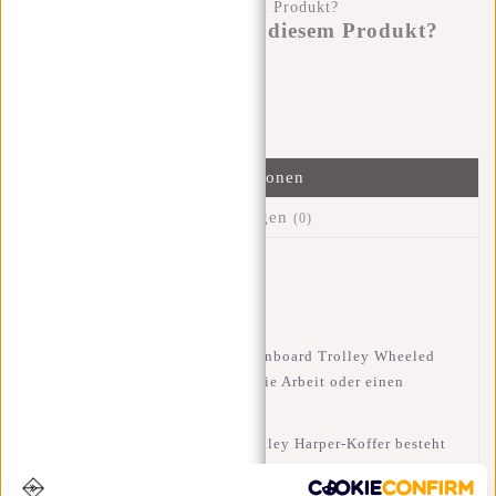
Haben Sie eine Frage zu diesem Produkt?
Ich helfe Ihnen gerne!
Nachricht senden
Informationen
Bewertungen
(0)
Artikelnummer::
21.103288
Verfügbarkeit:
Auf Lager
Der New Rebels Harper Laredo Onboard Trolley Wheeled
Koffer ist ideal für den Urlaub, die Arbeit oder einen
Wochenendausflug.
Die Harper Laredo On Board Trolley Harper-Koffer besteht
aus einem großen Hauptfach das ideal für all Ihre Sachen ist.
Der Reisetrolley enthält 1 große Vordertasche die mit einem