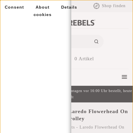
EUR
Shop finden
Consent
About
Details
cookies
0
Artikel
Menu
Kostenlose Lieferung ab 49 € | An Wochentagen vor 16:00 Uhr bestellt, heute
versandt
New Rebels Mart Arts - Laredo Flowerhead On
Board Trolley
Startseite
/
New Rebels Mart Arts - Laredo Flowerhead On