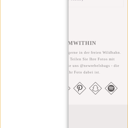
#REBELFROMWITHIN
Wir sehen unsere coolen Taschen gerne in der freien Wildbahn.
Je rebellischer, desto besser ;-) Teilen Sie Ihre Fotos mit
#RebelFromWithin und taggen Sie uns @newrebelsbags - die
Chance ist groß, dass Ihr Foto dabei ist.
Newsletter