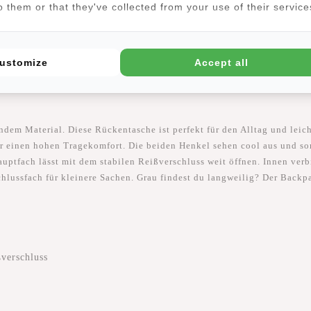
 them or that they've collected from your use of their service
tungen
(3)
ustomize
Accept all
em Material. Diese Rückentasche ist perfekt für den Alltag und leicht
ir einen hohen Tragekomfort. Die beiden Henkel sehen cool aus und so
ptfach lässt mit dem stabilen Reißverschluss weit öffnen. Innen verbi
chlussfach für kleinere Sachen. Grau findest du langweilig? Der Backpa
verschluss