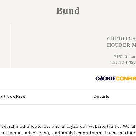
Bund
CREDITC
HOUDER 
KORTIN
21% Rabat
€42,
€52,90
Hinzufüge
ut cookies
Details
social media features, and analyze our website traffic. We a
cial media, advertising, and analytics partners. These partner