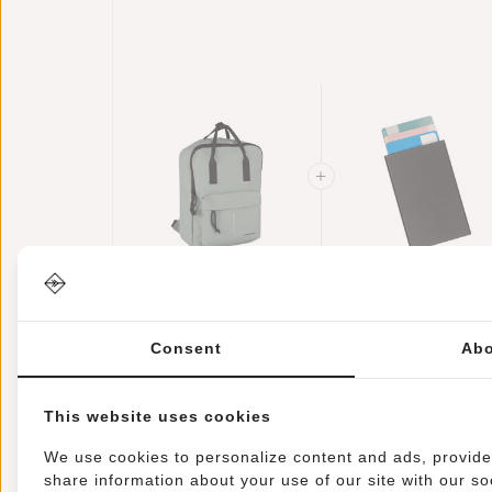
New Rebels Mart
Kreditkartenetui
Chicago Salie
Helsinki RFID
Grün 17L
€34,95
Kartenschutz -
€17,95
Consent
Abo
Rucksack
Schwarz
Wasserabweisend
Laptop 13"
This website uses cookies
We use cookies to personalize content and ads, provide 
share information about your use of our site with our so