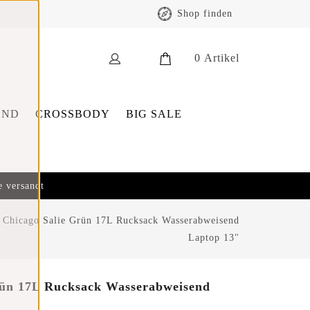
Shop finden
0
Artikel
END
CROSSBODY
BIG SALE
e versandt
 Chicago Salie Grün 17L Rucksack Wasserabweisend
Laptop 13"
rün 17L Rucksack Wasserabweisend