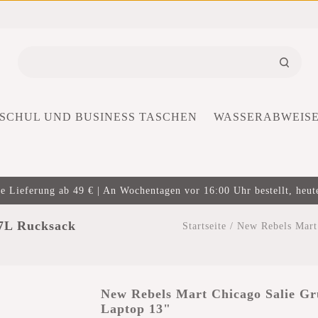
SCHUL UND BUSINESS TASCHEN
WASSERABWEIS
e Lieferung ab 49 € | An Wochentagen vor 16:00 Uhr bestellt, heut
17L Rucksack
Startseite
/
New Rebels Mart
New Rebels Mart Chicago Salie G
Laptop 13"