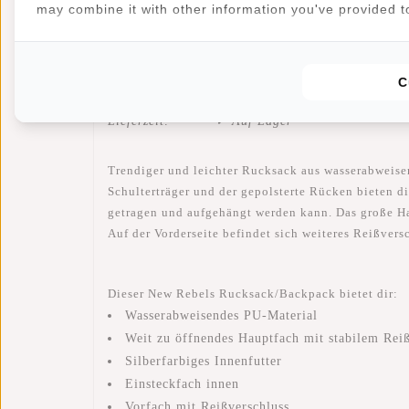
may combine it with other information you've provided to
Informationen
Eigenschaften
Bewer
Artikelnummer::
51.119518
C
Verfügbarkeit:
Auf Lager
Lieferzeit:
✓ Auf Lager
Trendiger und leichter Rucksack aus wasserabweisend
Schulterträger und der gepolsterte Rücken bieten d
getragen und aufgehängt werden kann. Das große Hau
Auf der Vorderseite befindet sich weiteres Reißvers
Dieser New Rebels Rucksack/Backpack bietet dir:
Wasserabweisendes PU-Material
Weit zu öffnendes Hauptfach mit stabilem Reiß
Silberfarbiges Innenfutter
Einsteckfach innen
Vorfach mit Reißverschluss