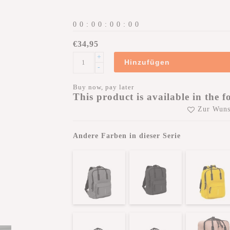
0
0
:
0
0
:
0
0
:
0
0
€34,95
+
Hinzufügen
-
Buy now, pay later
This product is available in the f
Zur Wuns
Andere Farben in dieser Serie