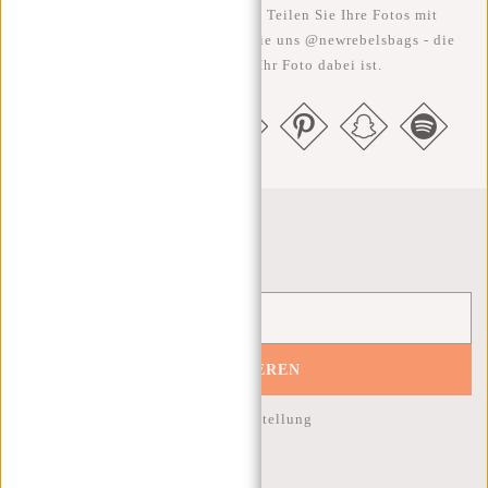
Je rebellischer, desto besser ;-) Teilen Sie Ihre Fotos mit
#RebelFromWithin und taggen Sie uns @newrebelsbags - die
Chance ist groß, dass Ihr Foto dabei ist.
Newsletter
ABONNIEREN
10% Rabatt auf Ihre nächste Bestellung