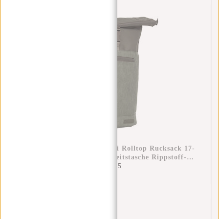
New Rebels New York Ribbi Rolltop Rucksack 17-
21 L Schulranzen & Arbeitstasche Rippstoff-
Laptop-Rucksack 15,6 Zoll Salbeigrün
€44,95