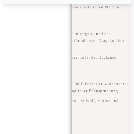
Weitere Reißverschlussfächer bieten zusätzlichen Platz für
Ladegerät, Maus oder Notizbuch.
Die
gepolsterten, verstellbaren Schultergurte
und das
atmungsaktive Rückenteil
sorgen für höchsten Tragekomfort
– auch an warmen Tagen.
Mit einem Gewicht von nur
750 Gramm
ist der Rucksack
leicht, aber dennoch robust
.
Gefertigt aus
wasserabweisendem 900D Polyester
, widersteht
die Tasche Regen, Schmutz und täglicher Beanspruchung.
Erhältlich in
fünf modernen Farben
– stilvoll, zeitlos und
vielseitig kombinierbar.