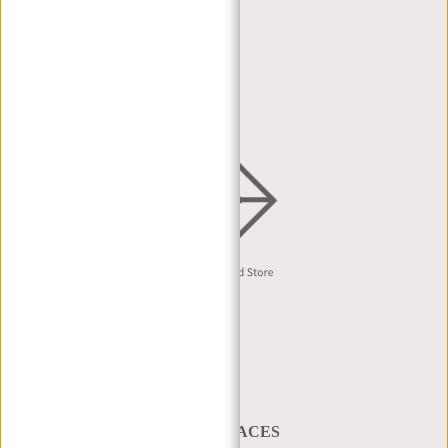
HÄNDLERPORTAL
HÄNDLERANFRAGE
VERTRIEB & B2B
Deutsch
A BAG THAT TAKES YOU PLACES