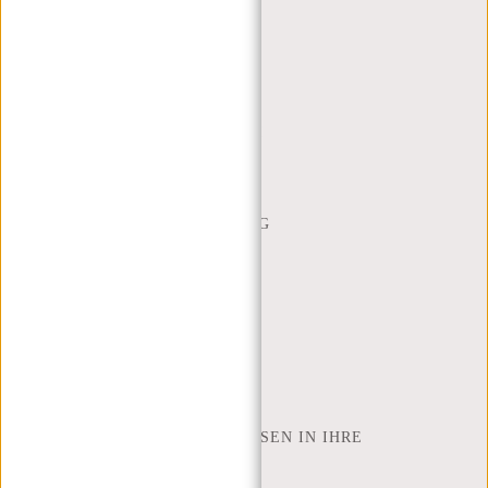
KUNDENDIENST
MON - FREI - 9:00 - 17:00
(+31) 085-130 68 40
WEBSHOP@NEW-REBELS.COM
HÄUFIG GESTELLTE FRAGEN
CONTACT
BESTELLUNG UND LIEFERUNG
RÜCKGABE UND GARANTIE
ZAHLUNGSMETHODEN
INSPIRATION
SHOP FINDEN
NEW REBELS
WIE VIELE ZOLL LAPTOP PASSEN IN IHRE
LAPTOPTASCHE