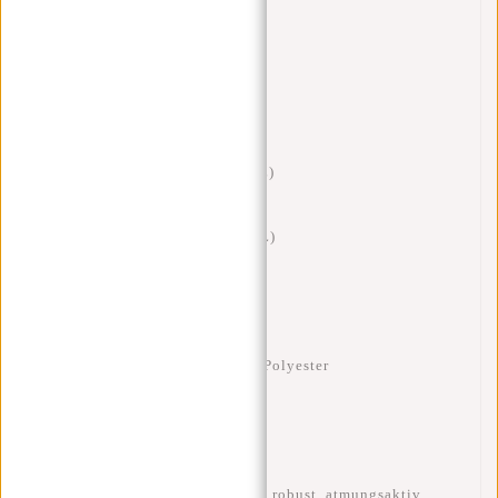
Technische Daten
Aufgerollt:
47 x 28 x 13 cm (17L)
Ausgerollt:
53 x 30 x 13 cm (21L)
Gewicht:
750 g
Material:
Rib Fabric Trim 900D Polyester
Laptopfach:
15,6 Zoll
Eigenschaften:
wasserabweisend, robust, atmungsaktiv,