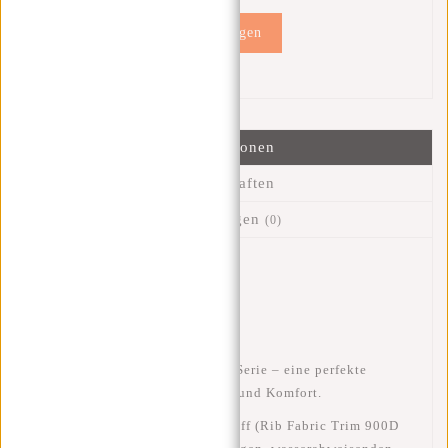
Hinzufügen
Informationen
Eigenschaften
Bewertungen
(0)
Artikelnummer::
51.154418
Verfügbarkeit:
Auf Lager
Lieferzeit:
✓ Auf Lager
Entdecke die
New Rebels Ribbi Serie
– eine perfekte
Kombination aus
Stil, Stabilität und Komfort
.
Hergestellt aus modernem
Ribstoff (Rib Fabric Trim 900D