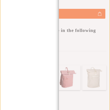
€44,95
+
Hinzufügen
-
Buy now, pay later
This product is available in the following
variants:
Zur Wunschliste hinzufügen
Andere Farben in dieser Serie