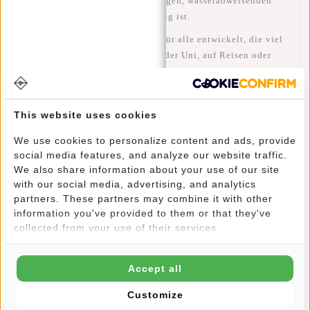
Polyester)
– einem strapazierfähigen,
wasserabweisenden
Material
, das robust und langlebig ist.
Dieser
Rolltop Rucksack
wurde für alle entwickelt, die viel
unterwegs sind – ob im Büro, in der Uni, auf Reisen oder
beim Wochenendtrip.
This website uses cookies
Das geräumige
Hauptfach bietet 17 Liter Volumen
,
erweiterbar auf
21 Liter
durch das Ausrollen der Oberseite
We use cookies to personalize content and ads, provide
(von 43 cm auf 53 cm Höhe).
social media features, and analyze our website traffic.
We also share information about your use of our site
Praktische Reißverschlussfächer
innen und außen bieten
with our social media, advertising, and analytics
Platz für Schlüssel, Handy oder Reisepass – so bleibt alles
partners. These partners may combine it with other
organisiert und griffbereit.
information you've provided to them or that they've
collected from your use of their services.
Das gepolsterte
Laptopfach (35x26 cm)
eignet sich für
15,6-
Zoll-Laptops
.
Accept all
Es ist abschließbar und stabil gefüttert, um dein Gerät
Customize
optimal vor Stößen und Kratzern zu schützen.