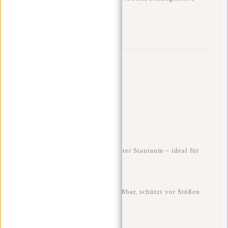
langlebig
Besonderheiten
Geräumiges Hauptfach
: 17–21 Liter Stauraum – ideal für
Arbeit, Schule oder Reisen.
Laptopfach
: Gepolstert, abschließbar, schützt vor Stößen
und Kratzern.