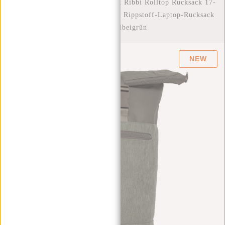
Startseite
/
New Rebels New York Ribbi Rolltop Rucksack 17-
21 l Schulranzen & Arbeitstasche Rippstoff-Laptop-Rucksack
15,6 Zoll Salbeigrün
NEW