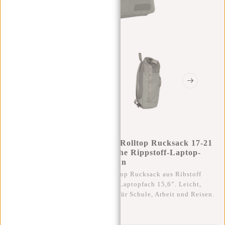
New Rebels New York Ribbi Rolltop Rucksack 17-21
L Schulranzen & Arbeitstasche Rippstoff-Laptop-
Rucksack 15,6 Zoll Salbeigrün
Stilvoller, wasserabweisender Rolltop Rucksack aus Ribstoff
(900D Polyester) mit gepolstertem Laptopfach 15,6”. Leicht,
robust und diebstahlsicher – ideal für Schule, Arbeit und Reisen.
0
0
:
0
0
:
0
0
:
0
0