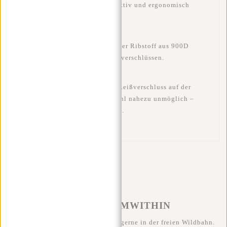
Tragekomfort
: Leicht, atmungsaktiv und ergonomisch
gepolstert.
Materialqualität
: Strapazierfähiger Ribstoff aus 900D
Polyester mit hochwertigen Reißverschlüssen.
Sicherheitsfach
: Der versteckte Reißverschluss auf der
Rückseite macht Taschendiebstahl nahezu unmöglich –
Wertsachen sind sicher geschützt.
#REBELFROMWITHIN
Wir sehen unsere coolen Taschen gerne in der freien Wildbahn.