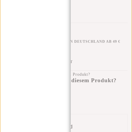
KOSTENLOSER VERSAND IN DEUTSCHLAND AB 49 €
KLARNA NACHZAHLUNG
100 TAGE RÜCKGABERECHT
Haben Sie eine Frage zu diesem Produkt?
Ich helfe Ihnen gerne!
Nachricht senden
Bund