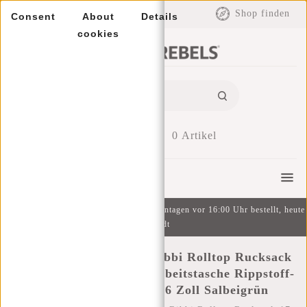
EUR
Shop finden
Consent
About
Details
cookies
0
Artikel
Menu
Kostenlose Lieferung ab 49 € | An Wochentagen vor 16:00 Uhr bestellt, heute
versandt
New Rebels New York Ribbi Rolltop Rucksack
17-21 l Schulranzen & Arbeitstasche Rippstoff-
Laptop-Rucksack 15,6 Zoll Salbeigrün