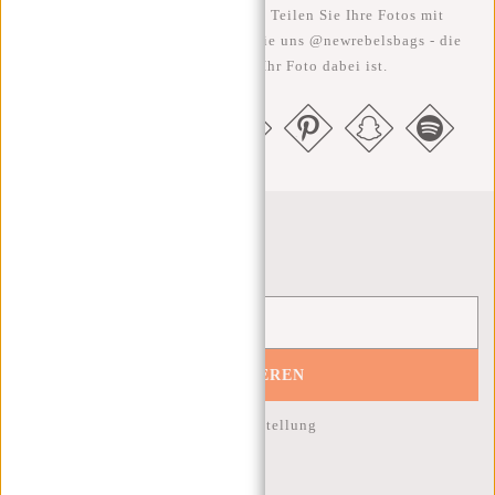
Je rebellischer, desto besser ;-) Teilen Sie Ihre Fotos mit
#RebelFromWithin und taggen Sie uns @newrebelsbags - die
Chance ist groß, dass Ihr Foto dabei ist.
Newsletter
ABONNIEREN
10% Rabatt auf Ihre nächste Bestellung