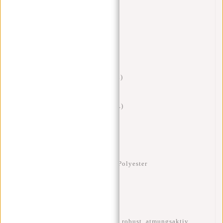
Technische Daten
Aufgerollt:
47 x 28 x 13 cm (17L)
Ausgerollt:
53 x 30 x 13 cm (21L)
Gewicht:
750 g
Material:
Rib Fabric Trim 900D Polyester
Laptopfach:
15,6 Zoll
Eigenschaften:
wasserabweisend, robust, atmungsaktiv,