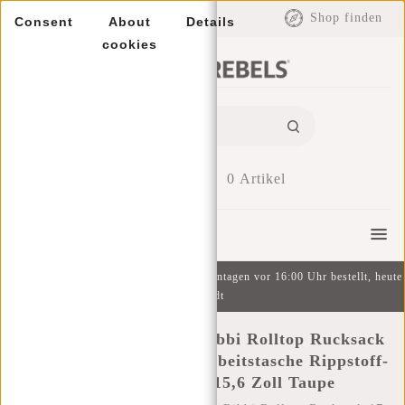
EUR
Shop finden
Consent
About
Details
cookies
0
Artikel
Menu
Kostenlose Lieferung ab 49 € | An Wochentagen vor 16:00 Uhr bestellt, heute
versandt
New Rebels New York Ribbi Rolltop Rucksack
17-21 l Schulranzen & Arbeitstasche Rippstoff-
Laptop-Rucksack 15,6 Zoll Taupe