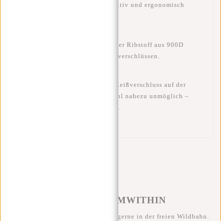
Tragekomfort
: Leicht, atmungsaktiv und ergonomisch
gepolstert.
Materialqualität
: Strapazierfähiger Ribstoff aus 900D
Polyester mit hochwertigen Reißverschlüssen.
Sicherheitsfach
: Der versteckte Reißverschluss auf der
Rückseite macht Taschendiebstahl nahezu unmöglich –
Wertsachen sind sicher geschützt.
#REBELFROMWITHIN
Wir sehen unsere coolen Taschen gerne in der freien Wildbahn.