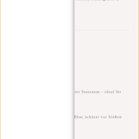
langlebig
Besonderheiten
Geräumiges Hauptfach
: 17–21 Liter Stauraum – ideal für
Arbeit, Schule oder Reisen.
Laptopfach
: Gepolstert, abschließbar, schützt vor Stößen
und Kratzern.