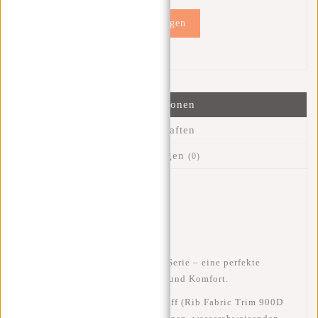
Hinzufügen
Informationen
Eigenschaften
Bewertungen
(0)
Artikelnummer::
51.154439
Verfügbarkeit:
Auf Lager
Lieferzeit:
✓ Auf Lager
Entdecke die
New Rebels Ribbi Serie
– eine perfekte
Kombination aus
Stil, Stabilität und Komfort
.
Hergestellt aus modernem
Ribstoff (Rib Fabric Trim 900D