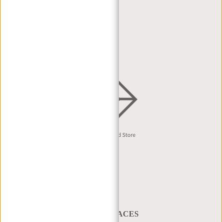
HÄNDLERPORTAL
HÄNDLERANFRAGE
VERTRIEB & B2B
Deutsch
A BAG THAT TAKES YOU PLACES