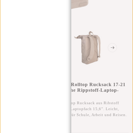
New Rebels New York Ribbi Rolltop Rucksack 17-21
L Schulranzen & Arbeitstasche Rippstoff-Laptop-
Rucksack 15,6 Zoll Taupe
Stilvoller, wasserabweisender Rolltop Rucksack aus Ribstoff
(900D Polyester) mit gepolstertem Laptopfach 15,6”. Leicht,
robust und diebstahlsicher – ideal für Schule, Arbeit und Reisen.
0
0
:
0
0
:
0
0
:
0
0