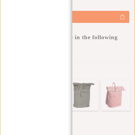
€44,95
+
Hinzufügen
-
Buy now, pay later
This product is available in the following
variants:
Zur Wunschliste hinzufügen
Andere Farben in dieser Serie