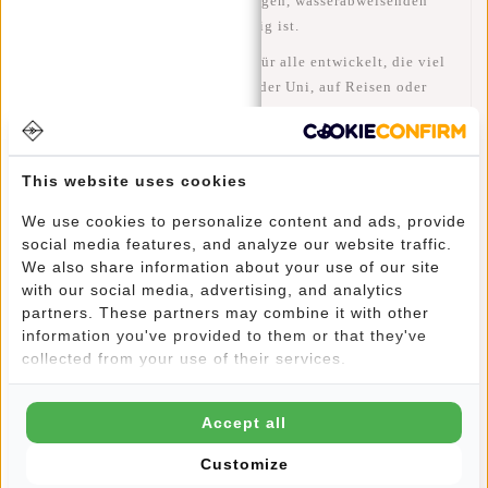
Polyester)
– einem strapazierfähigen,
wasserabweisenden
Material
, das robust und langlebig ist.
Dieser
Rolltop Rucksack
wurde für alle entwickelt, die viel
unterwegs sind – ob im Büro, in der Uni, auf Reisen oder
beim Wochenendtrip.
This website uses cookies
Das geräumige
Hauptfach bietet 17 Liter Volumen
,
erweiterbar auf
21 Liter
durch das Ausrollen der Oberseite
We use cookies to personalize content and ads, provide
(von 43 cm auf 53 cm Höhe).
social media features, and analyze our website traffic.
We also share information about your use of our site
Praktische Reißverschlussfächer
innen und außen bieten
with our social media, advertising, and analytics
Platz für Schlüssel, Handy oder Reisepass – so bleibt alles
partners. These partners may combine it with other
organisiert und griffbereit.
information you've provided to them or that they've
collected from your use of their services.
Das gepolsterte
Laptopfach (35x26 cm)
eignet sich für
15,6-
Zoll-Laptops
.
Accept all
Es ist abschließbar und stabil gefüttert, um dein Gerät
Customize
optimal vor Stößen und Kratzern zu schützen.