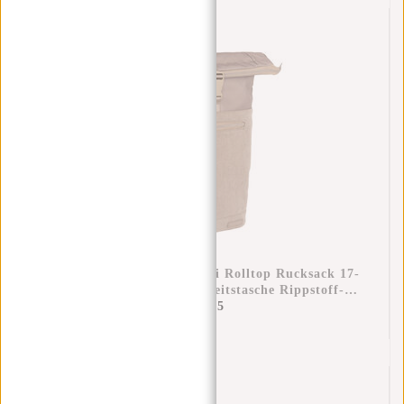
New Rebels New York Ribbi Rolltop Rucksack 17-
21 L Schulranzen & Arbeitstasche Rippstoff-
Laptop-Rucksack 15,6 Zoll Taupe
€44,95