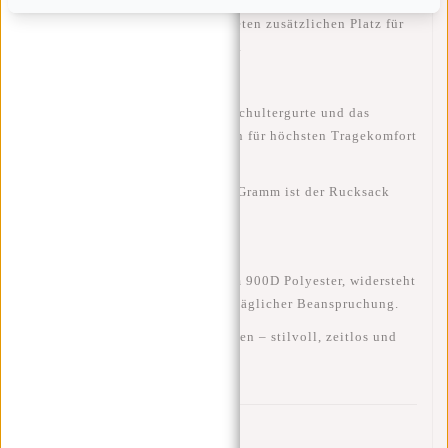
Weitere Reißverschlussfächer bieten zusätzlichen Platz für
Ladegerät, Maus oder Notizbuch.
Die
gepolsterten, verstellbaren Schultergurte
und das
atmungsaktive Rückenteil
sorgen für höchsten Tragekomfort
– auch an warmen Tagen.
Mit einem Gewicht von nur
750 Gramm
ist der Rucksack
leicht, aber dennoch robust
.
Gefertigt aus
wasserabweisendem 900D Polyester
, widersteht
die Tasche Regen, Schmutz und täglicher Beanspruchung.
Erhältlich in
fünf modernen Farben
– stilvoll, zeitlos und
vielseitig kombinierbar.