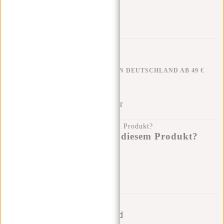
KOSTENLOSER VERSAND IN DEUTSCHLAND AB 49 €
KLARNA NACHZAHLUNG
100 TAGE RÜCKGABERECHT
Haben Sie eine Frage zu diesem Produkt?
Ich helfe Ihnen gerne!
Nachricht senden
Bund