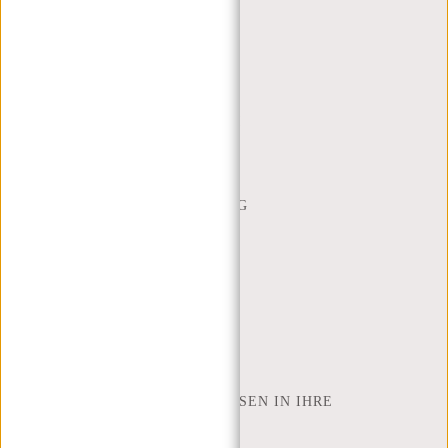
KUNDENDIENST
MON - FREI - 9:00 - 17:00
(+31) 085-130 68 40
WEBSHOP@NEW-REBELS.COM
HÄUFIG GESTELLTE FRAGEN
CONTACT
BESTELLUNG UND LIEFERUNG
RÜCKGABE UND GARANTIE
ZAHLUNGSMETHODEN
INSPIRATION
SHOP FINDEN
NEW REBELS
WIE VIELE ZOLL LAPTOP PASSEN IN IHRE
LAPTOPTASCHE