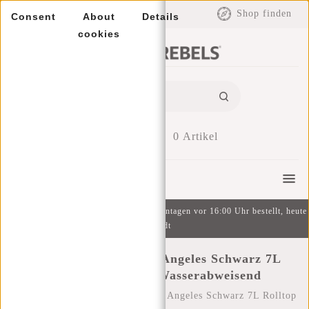
EUR
Shop finden
Consent
About
Details
cookies
0
Artikel
Menu
Kostenlose Lieferung ab 49 € | An Wochentagen vor 16:00 Uhr bestellt, heute
versandt
New Rebels Mart Los Angeles Schwarz 7L
Rolltop Rucksack Wasserabweisend
Startseite
/
New Rebels Mart Los Angeles Schwarz 7L Rolltop