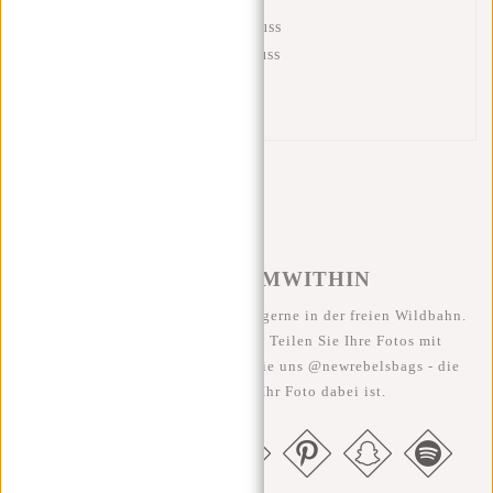
Innentasche mit Reißverschluss
Fronttasche mit Reißverschluss
Hintere Reißverschlusstasche
Handgriff
#REBELFROMWITHIN
Wir sehen unsere coolen Taschen gerne in der freien Wildbahn.
Je rebellischer, desto besser ;-) Teilen Sie Ihre Fotos mit
#RebelFromWithin und taggen Sie uns @newrebelsbags - die
Chance ist groß, dass Ihr Foto dabei ist.