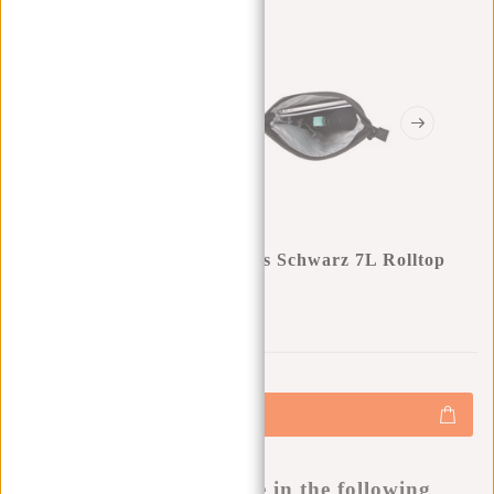
New Rebels Mart Los Angeles Schwarz 7L Rolltop
Rucksack Wasserabweisend
0
0
:
0
0
:
0
0
:
0
0
€34,95
+
Hinzufügen
-
Buy now, pay later
This product is available in the following