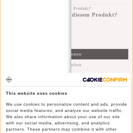
Haben Sie eine Frage zu diesem Produkt?
Ich helfe Ihnen gerne!
Nachricht senden
Informationen
Eigenschaften
Bewertungen
(36)
Artikelnummer::
51.125500
This website uses cookies
Verfügbarkeit:
Auf Lager
Lieferzeit:
✓ Auf Lager
We use cookies to personalize content and ads, provide
social media features, and analyze our website traffic.
We also share information about your use of our site
Dieser trendige, wasserabweisende Rucksack lässt sich dank
with our social media, advertising, and analytics
seines geringen Gewichts und seiner Schultergurte bequem
partners. These partners may combine it with other