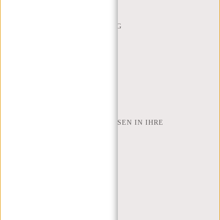
CONTACT
BESTELLUNG UND LIEFERUNG
RÜCKGABE UND GARANTIE
ZAHLUNGSMETHODEN
INSPIRATION
SHOP FINDEN
NEW REBELS
WIE VIELE ZOLL LAPTOP PASSEN IN IHRE
LAPTOPTASCHE
ÜBER UNS
GESCHÄFTSBEDINGUNGEN
PRIVACY POLICY
IMPRESSUM
SITEMAP
TRUSTPILOT BEWERTUNGEN