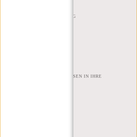
CONTACT
BESTELLUNG UND LIEFERUNG
RÜCKGABE UND GARANTIE
ZAHLUNGSMETHODEN
INSPIRATION
SHOP FINDEN
NEW REBELS
WIE VIELE ZOLL LAPTOP PASSEN IN IHRE
LAPTOPTASCHE
ÜBER UNS
GESCHÄFTSBEDINGUNGEN
PRIVACY POLICY
IMPRESSUM
SITEMAP
TRUSTPILOT BEWERTUNGEN