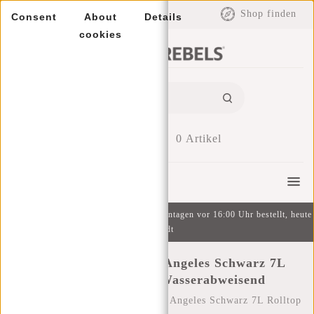
EUR
Shop finden
Consent
About
Details
cookies
0
Artikel
Menu
Kostenlose Lieferung ab 49 € | An Wochentagen vor 16:00 Uhr bestellt, heute
versandt
New Rebels Mart Los Angeles Schwarz 7L
Rolltop Rucksack Wasserabweisend
Startseite
/
New Rebels Mart Los Angeles Schwarz 7L Rolltop