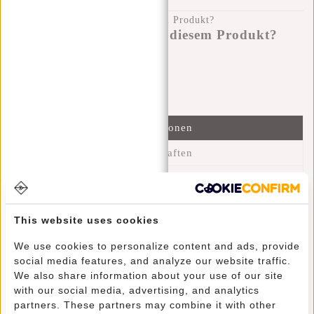
Haben Sie eine Frage zu diesem Produkt?
Ich helfe Ihnen gerne!
Nachricht senden
Informationen
Eigenschaften
Bewertungen
(36)
Artikelnummer::
51.125500
This website uses cookies
Verfügbarkeit:
Auf Lager
Lieferzeit:
✓ Auf Lager
We use cookies to personalize content and ads, provide
social media features, and analyze our website traffic.
We also share information about your use of our site
Dieser trendige, wasserabweisende Rucksack lässt sich dank
with our social media, advertising, and analytics
seines geringen Gewichts und seiner Schultergurte bequem
partners. These partners may combine it with other