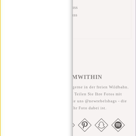
Innentasche mit Reißverschluss
Fronttasche mit Reißverschluss
Hintere Reißverschlusstasche
Handgriff
#REBELFROMWITHIN
Wir sehen unsere coolen Taschen gerne in der freien Wildbahn.
Je rebellischer, desto besser ;-) Teilen Sie Ihre Fotos mit
#RebelFromWithin und taggen Sie uns @newrebelsbags - die
Chance ist groß, dass Ihr Foto dabei ist.