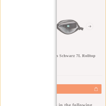
New Rebels Mart Los Angeles Schwarz 7L Rolltop
Rucksack Wasserabweisend
0
0
:
0
0
:
0
0
:
0
0
€34,95
+
Hinzufügen
-
Buy now, pay later
This product is available in the following