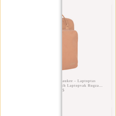
New Rebels Ribbi Milwaukee – Laptoptas
Schooltas Werktas 15.6 Inch Laptopvak Rugzak
Rib Fabric 18L Oranje / Coffee Brown
€69,95