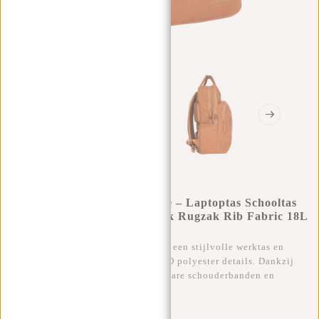
New Rebels Ribbi Milwaukee – Laptoptas Schooltas
Werktas 15.6 Inch Laptopvak Rugzak Rib Fabric 18L
Oranje / Coffee Brown
De New Rebels Ribbi Milwaukee is een stijlvolle werktas en
schooltas van luxe ribstof met 900D polyester details. Dankzij
het gewatteerde rugpaneel, verstelbare schouderbanden en
praktische indeling met laptopvak