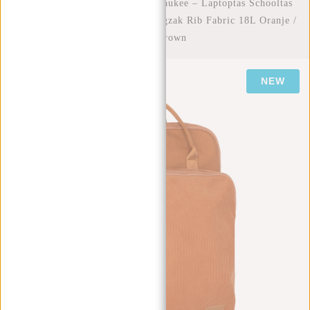
Home
/
New Rebels Ribbi Milwaukee – Laptoptas Schooltas
Werktas 15.6 inch Laptopvak Rugzak Rib Fabric 18L Oranje /
Coffee Brown
NEW