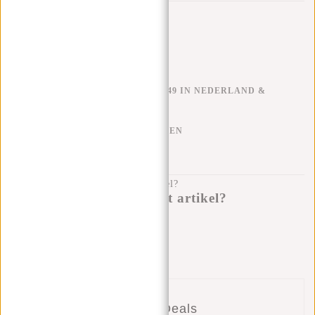
Trustpilot reviews
GRATIS VERZENDEN V.A. €49 IN NEDERLAND &
BELGIË
KLARNA ACHTERAF BETALEN
100 DAGEN RETOURRECHT
Heb je een vraag over dit artikel?
Ik help je graag!
Verstuur bericht
Combi Deals