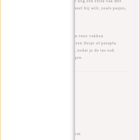
Op de
voor- en achterkant
vind je nog een extra vak met
ritssluiting voor spullen waar je snel bij wilt, zoals pasjes,
geld of pennen.
Aan de
zijkanten
van de tas zitten twee vakken
(uitbreidbaar) voor bijvoorbeeld een flesje of paraplu.
Bovenaan zit een
stevig handvat
, zodat je de tas ook
gemakkelijk in de hand kunt dragen.
Eigenschappen
Afmetingen: H 43 x B 28 x D 15 cm