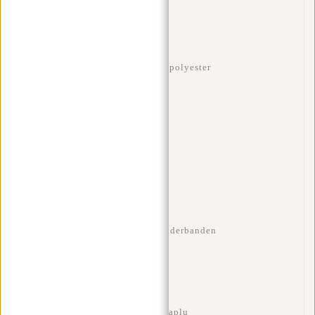
Volume: 18 liter
Materiaal: Rib fabric Trim 900D polyester
Laptopvak 15.6”
Binnenvak met ritssluiting
Voorvak met ritssluiting
Verstelbare en gewatteerde schouderbanden
Sterk handvat
Zijkantenvakken voor fles of paraplu