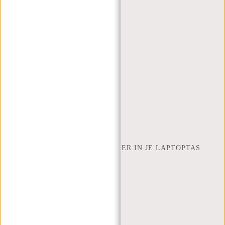
WEBSHOP@NEW-REBELS.COM
VEELGESTELDE VRAGEN
CONTACT
BESTELLEN EN VERZENDEN
RETOUREN EN GARANTIE
BETAALMETHODES
INSPIRATIE
ZOEK WINKEL
NEW REBELS
HOEVEEL INCH LAPTOP PAST ER IN JE LAPTOPTAS
OVER ONS
ALGEMENE VOORWAARDEN
PRIVACY POLICY
BEDRIJFSINFORMATIE
SITEMAP