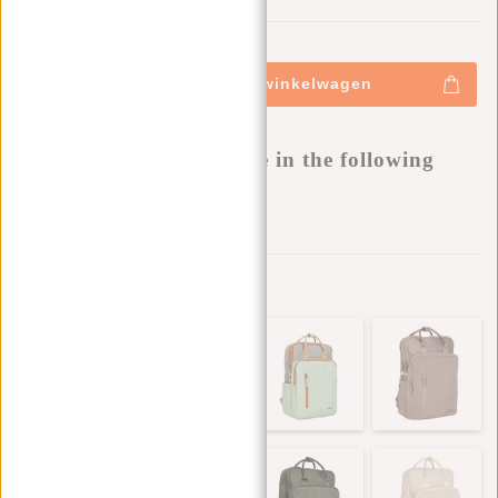
0
0
:
0
0
:
0
0
:
0
0
€69,95
+
Toevoegen aan winkelwagen
-
Buy now, pay later
This product is available in the following
variants:
Aan verlanglijst toevoegen
Andere kleuren in deze serie