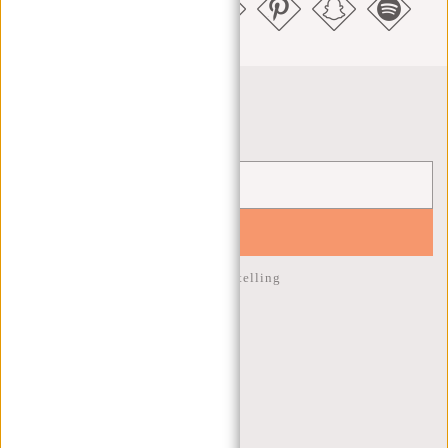
Nieuwsbrief
YES!
10% korting op je volgende bestelling
KLANTENSERVICE
MA T/M VRIJ - 9:00 - 17:00
(+31) 085-130 68 40