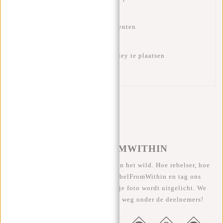
Extra vak voor boeken of documenten
Kofferriem om op een koffer/trolley te plaatsen
#REBELFROMWITHIN
We zien onze coole tassen graag in het wild. Hoe rebelser, hoe
beter ;-) Deel je foto's met #RebelFromWithin en tag ons
@newrebelsbags Grote kans dat je foto wordt uitgelicht. We
geven elke maand een gratis tas weg onder de deelnemers!