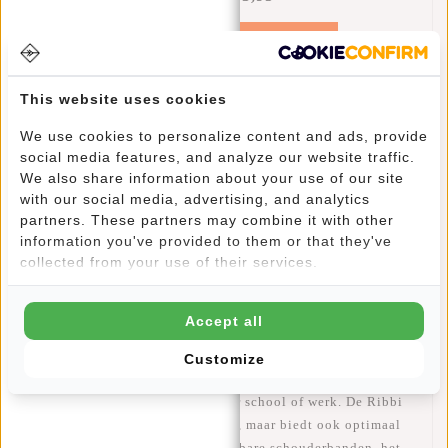
Toevoegen aan winkelwagen
This website uses cookies
We use cookies to personalize content and ads, provide
Informatie
social media features, and analyze our website traffic.
We also share information about your use of our site
Specificaties
with our social media, advertising, and analytics
partners. These partners may combine it with other
Reviews
(1)
information you've provided to them or that they've
collected from your use of their services.
Artikelnummer:
51.154501
Beschikbaarheid:
Op voorraad
Accept all
Levertijd:
✓ Op voorraad
Customize
Wanneer je kiest voor deze
Ribbi backpack
, kies je voor een
stijlvolle en functionele tas voor school of werk. De
Ribbi
ziet er niet alleen fantastisch uit, maar biedt ook optimaal
draagcomfort. Dankzij de verstelbare schouderbanden, het