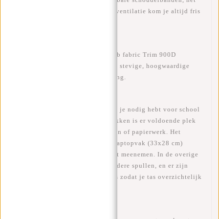
gewatteerde rugpaneel en de rugventilatie kom je altijd fris
aan op je bestemming.
De tas is gemaakt van
ribstof (Rib fabric Trim 900D
polyester)
— een combinatie van stevige, hoogwaardige
materialen met een luxe uitstraling.
In deze rugtas past echt alles wat je nodig hebt voor school
of werk. Met drie ruime hoofdvakken is er voldoende plek
voor een
15.6 inch laptop
, boeken of papierwerk. Het
grootste vak bevat een gevoerd
laptopvak (33x28 cm)
waarin je jouw laptop veilig kunt meenemen. In de overige
vakken is genoeg ruimte voor andere spullen, en er zijn
aparte vakjes voor kleinere items zodat je tas overzichtelijk
blijft.