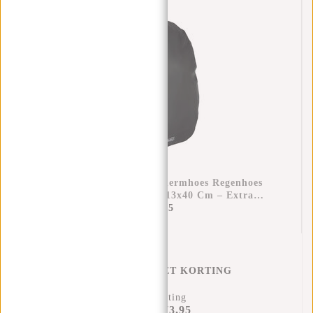
Raincover Rugzak Beschermhoes Regenhoes
Waterdicht Nylon 25x13x40 Cm – Extra
Bescherming Tegen Regen
€11,95
REGENHOES MET KORTING
11% Korting
€73,95
€81,90