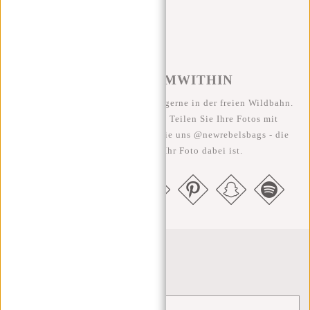
#REBELFROMWITHIN
Wir sehen unsere coolen Taschen gerne in der freien Wildbahn.
Je rebellischer, desto besser ;-) Teilen Sie Ihre Fotos mit
#RebelFromWithin und taggen Sie uns @newrebelsbags - die
Chance ist groß, dass Ihr Foto dabei ist.
Newsletter