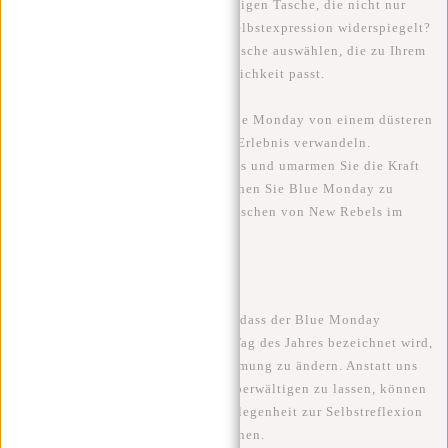
selbst zu sorgen, als mit einer trendigen Tasche, die nicht nur
funktional ist, sondern auch Ihre Selbstexpression widerspiegelt?
Mit New Rebels können Sie eine Tasche auswählen, die zu Ihrem
einzigartigen Stil und Ihrer Persönlichkeit passt.
Also, lassen Sie uns gemeinsam Blue Monday von einem düsteren
Tag in ein stilvolles und positives Erlebnis verwandeln.
Entscheiden Sie sich für New Rebels und umarmen Sie die Kraft
von Mode und Funktionalität. Machen Sie Blue Monday zu
Ihrem Tag, um mit den trendigen Taschen von New Rebels im
Rampenlicht zu stehen!
Fazit
Zusammenfassend lässt sich sagen, dass der Blue Monday
vielleicht als der deprimierendste Tag des Jahres bezeichnet wird,
aber es liegt an uns, diese Wahrnehmung zu ändern. Anstatt uns
von der vermeintlichen Tristesse überwältigen zu lassen, können
wir den Blauen Montag als eine Gelegenheit zur Selbstreflexion
und zu positiven Veränderungen sehen.