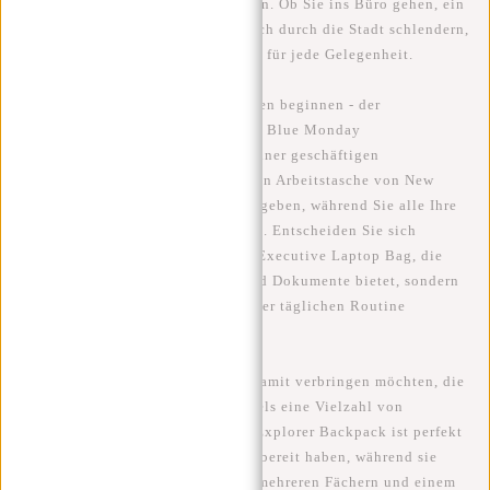
zu Ihrem täglichen Look hinzufügen. Ob Sie ins Büro gehen, ein
Wochenende verbringen oder einfach durch die Stadt schlendern,
New Rebels hat die perfekte Tasche für jede Gelegenheit.
Lassen Sie uns mit dem Wesentlichen beginnen - der
Arbeitstasche. Für viele von uns ist Blue Monday
gleichbedeutend mit dem Beginn einer geschäftigen
Arbeitswoche. Aber mit der richtigen Arbeitstasche von New
Rebels können Sie sich mit Stil umgeben, während Sie alle Ihre
beruflichen Bedürfnisse mitnehmen. Entscheiden Sie sich
beispielsweise für die New Rebels Executive Laptop Bag, die
nicht nur Platz für Ihren Laptop und Dokumente bietet, sondern
auch einen Hauch von Luxus zu Ihrer täglichen Routine
hinzufügt.
Für diejenigen, die Blue Monday damit verbringen möchten, die
Stadt zu erkunden, bietet New Rebels eine Vielzahl von
stilvollen
Rucksäcken
. Der Urban Explorer Backpack ist perfekt
für diejenigen, die gerne alles griffbereit haben, während sie
durch die Straßen schlendern. Mit mehreren Fächern und einem