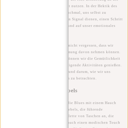
Bedeutung der mentalen Gesundheit nutzen. In der Hektik des
täglichen Lebens vergessen wir manchmal, uns selbst zu
kümmern. Blue Monday kann als ein Signal dienen, einen Schritt
zurückzutreten, tief durchzuatmen und auf unser emotionales
Wohlbefinden zu achten.
Was das Wetter betrifft, sollten wir nicht vergessen, dass wir
selbst Einfluss auf unsere Wahrnehmung davon nehmen können.
Selbst an einem regnerischen Tag können wir die Gemütlichkeit
drinnen, warme Getränke und beruhigende Aktivitäten genießen.
Es geht alles um unsere Denkweise und darum, wie wir uns
entscheiden, die Welt um uns herum zu betrachten.
Blue Monday & New Rebels
Diesen Blue Monday schlagen wir die Blues mit einem Hauch
von Stil und Funktionalität. New Rebels, die führende
Taschenmarke, bietet eine breite Palette von Taschen an, die
nicht nur funktional sind, sondern auch einen modischen Touch