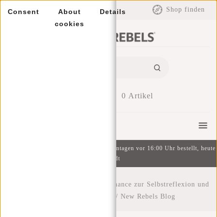
EUR
Shop finden
Consent
About
Details
cookies
0
Artikel
Menu
Kostenlose Lieferung ab 49 € | An Wochentagen vor 16:00 Uhr bestellt, heute
versandt
Startseite
/
Blue Monday: Eine Chance zur Selbstreflexion und
positiven Veränderung
/
New Rebels Blog