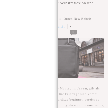
Blue Monday: Eine Chance zur Selbstreflexion und
positiven Veränderung
Geschrieben am
9 Januar 2024
Durch New Rebels
Geposted in
blue monday
,
positivität
0
Blue Monday, der berüchtigte dritte Montag im Januar, gilt als
der deprimierendste Tag des Jahres. Die Feiertage sind vorbei,
das Wetter ist trüb, und die guten Vorsätze beginnen bereits zu
verblassen. Lassen Sie uns jedoch tiefer graben und herausfinden,