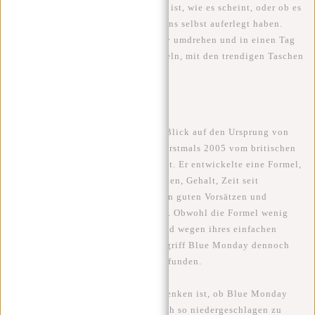
ob Blue Monday wirklich so düster ist, wie es scheint, oder ob es
vielleicht ein Mythos ist, den wir uns selbst auferlegt haben.
Lassen Sie uns diesen Blue Monday umdrehen und in einen Tag
voller Positivität und Stil verwandeln, mit den trendigen Taschen
von New Rebels!
Ursprung Blue Monday
Um zu beginnen, werfen wir einen Blick auf den Ursprung von
Blue Monday. Das Konzept wurde erstmals 2005 vom britischen
Psychologen Cliff Arnall vorgestellt. Er entwickelte eine Formel,
die Faktoren wie das Wetter, Schulden, Gehalt, Zeit seit
Weihnachten, Zeit seit gescheiterten guten Vorsätzen und
Motivationsniveau berücksichtigte. Obwohl die Formel wenig
wissenschaftliche Grundlage hat und wegen ihres einfachen
Ansatzes kritisiert wird, hat der Begriff Blue Monday dennoch
seinen Weg in die Populärkultur gefunden.
Ein interessanter Punkt zum Nachdenken ist, ob Blue Monday
tatsächlich ein echter Grund ist, sich so niedergeschlagen zu