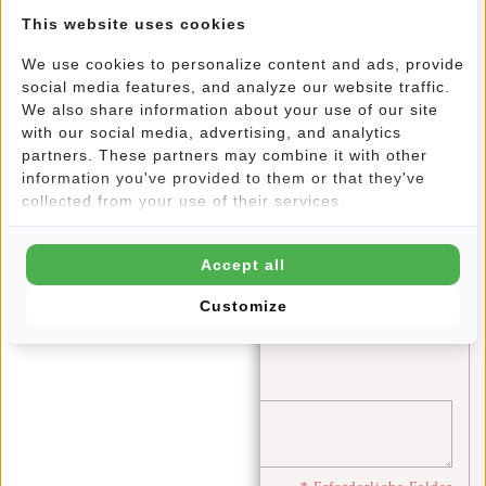
This website uses cookies
Sei der erste der einen Kommentar schreibt....
We use cookies to personalize content and ads, provide
social media features, and analyze our website traffic.
Schreibe einen Kommentar
We also share information about your use of our site
with our social media, advertising, and analytics
partners. These partners may combine it with other
Name:
*
information you've provided to them or that they've
collected from your use of their services.
E-Mail:
*
Accept all
Customize
* Ihre E-Mail-Adresse wird nicht veröffentlicht.
Bemerkung:
*