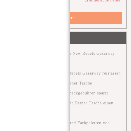
* Erforderliche Felder
Speichern
Neueste Artikel
Entdecke das Abenteuer mit den New Rebels Gassaway
Reisetaschen.
Ontdek het avontuur met New Rebels Gassaway reistassen
Clever reisen: Wie du mit nur einer Tasche
Wochenendtrips machst und Gepäckgebühren sparst
Eine Grüne Zukunft: Wie Du mit Deiner Tasche einen
Unterschied Machen Kannst
Entdecken Sie die Modetrends und Farbpaletten von