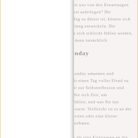
fühlen. Könnte es nicht sein, dass wir uns von den Erwartungen
beeinflussen lassen, die wir uns selbst auferlegen? Die
Vorstellung, dass dieser bestimmte Tag so düster ist, könnte sich
zu einer selbsterfüllenden Prophezeiung entwickeln. Die
Menschen gehen davon aus, dass sie sich schlecht fühlen werden,
und dieses Gefühl manifestiert sich dann tatsächlich.
Wie können wir Blue Monday
transformieren?
Schauen wir uns an, wie wir Blue Monday umarmen und
transformieren können. Anstatt es als einen Tag voller Elend zu
sehen, können wir es als Gelegenheit zur Selbstreflexion und
Selbstfürsorge betrachten. Nehmen Sie sich Zeit, um
herauszufinden, warum Sie sich so fühlen, und was Sie tun
können, um Ihre Stimmung zu verbessern. Vielleicht ist es an der
Zeit, Ihre guten Vorsätze zu überarbeiten oder eine kleine
Veränderung in Ihrer Routine vorzunehmen.
Außerdem können wir Blue Monday als eine Erinnerung an die