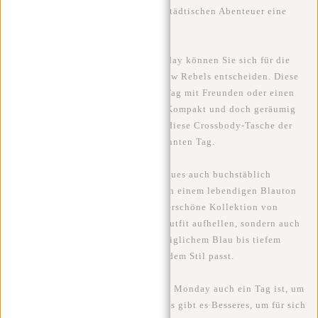
modernen Design fügen Sie Ihrem städtischen Abenteuer eine
zeitgenössische Note hinzu.
Für einen entspannteren Blue Monday können Sie sich für die
Casual Chic
Crossbody Bag
von New Rebels entscheiden. Diese
Tasche eignet sich ideal für einen Tag mit Freunden oder einen
entspannten Spaziergang im Park. Kompakt und doch geräumig
genug für alle Ihre Bedürfnisse ist diese Crossbody-Tasche der
perfekte Begleiter für einen entspannten Tag.
Lassen Sie uns die Blue Monday Blues auch buchstäblich
vertreiben, indem Sie eine Tasche in einem lebendigen Blauton
wählen. New Rebels hat eine wunderschöne Kollektion von
blauen Taschen, die nicht nur Ihr Outfit aufhellen, sondern auch
Ihre Stimmung verbessern. Von königlichem Blau bis tiefem
Marine gibt es einen Ton, der zu jedem Stil passt.
Aber vergessen wir nicht, dass Blue Monday auch ein Tag ist, um
Selbstfürsorge zu umarmen. Und was gibt es Besseres, um für sich