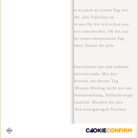
Und wir sollten nicht vergessen, dass es auch an einem Tag wie
dem Blue Monday Möglichkeiten gibt, den Trübsinn zu
vertreiben. In diesem Fall können wir uns für die stilvollen und
funktionellen Taschen von New Rebels entscheiden. Ob Sie zur
Arbeit gehen, die Stadt erkunden oder einen entspannten Tag
verbringen, New Rebels hat die perfekte Tasche für jede
Gelegenheit.
Lassen wir also den Blue Monday-Blues hinter uns und nehmen
wir ihn als Tag des Stils und der Positivität wahr. Mit den
trendigen Taschen von New Rebels können wir diesen Tag
umgestalten und zeigen, dass es am Blauen Montag nicht nur um
Trübsinn geht, sondern auch um Selbstdarstellung, Selbstfürsorge
und die Kraft von Mode und Funktionalität. Machen Sie den
Blue Monday zu Ihrem Tag, um mit den einzigartigen Taschen
von New Rebels zu glänzen!
Kommentare