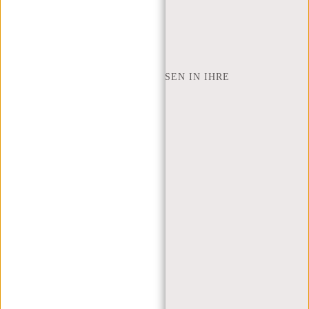
INSPIRATION
SHOP FINDEN
NEW REBELS
WIE VIELE ZOLL LAPTOP PASSEN IN IHRE
LAPTOPTASCHE
ÜBER UNS
GESCHÄFTSBEDINGUNGEN
PRIVACY POLICY
IMPRESSUM
SITEMAP
TRUSTPILOT BEWERTUNGEN
BLOG
ARBEITEN BEI NEW REBELS
WEIHNACHTSGESCHENK
MEIN KONTO