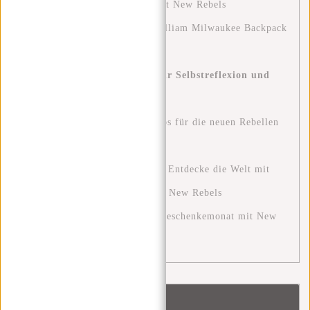
2024: Ein Leitfaden für Stil mit New Rebels
Stylish and Functional: The William Milwaukee Backpack
by New Rebels
Blue Monday: Eine Chance zur Selbstreflexion und
positiven Veränderung
Stylisch unterwegs: Outfit-Tipps für die neuen Rebellen
Harper Rucksäcke
Die Ultimative Reiseerfahrung: Entdecke die Welt mit
den Perfekten Reisetaschen von New Rebels
Der Dezember: Ein festlicher Geschenkemonat mit New
Rebels
Schlagworte