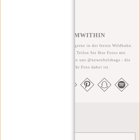
#REBELFROMWITHIN
Wir sehen unsere coolen Taschen gerne in der freien Wildbahn.
Je rebellischer, desto besser ;-) Teilen Sie Ihre Fotos mit
#RebelFromWithin und taggen Sie uns @newrebelsbags - die
Chance ist groß, dass Ihr Foto dabei ist.
Newsletter