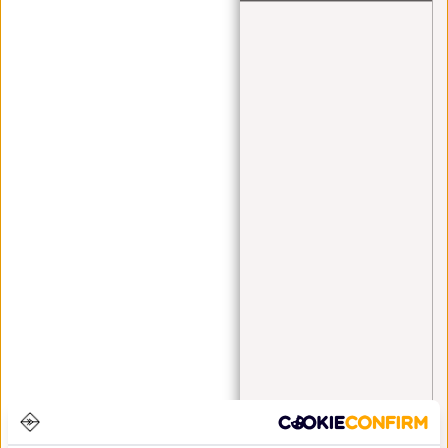
Angel Daleman
(1)
backpack
(1)
bags
(1)
bauchtasche
(4)
blue monday
(1)
Cabinbag
(2)
Crossbody
(1)
Crossbody bag
(1)
Crossbody Bags
(3)
fanny pack
(2)
fashion
(1)
festival
(3)
Handgepäck
(5)