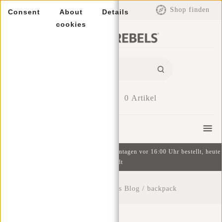
EUR
Shop finden
Consent
About
Details
cookies
0
Artikel
Menu
Kostenlose Lieferung ab 49 € | An Wochentagen vor 16:00 Uhr bestellt, heute
versandt
Startseite
/
New Rebels Blog
/
backpack
Backpack