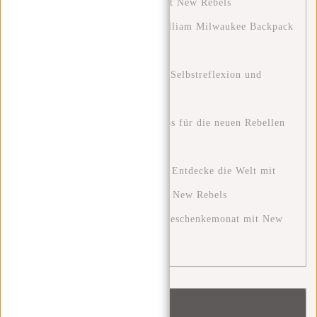
2024: Ein Leitfaden für Stil mit New Rebels
Stylish and Functional: The William Milwaukee Backpack
by New Rebels
Blue Monday: Eine Chance zur Selbstreflexion und
positiven Veränderung
Stylisch unterwegs: Outfit-Tipps für die neuen Rebellen
Harper Rucksäcke
Die Ultimative Reiseerfahrung: Entdecke die Welt mit
den Perfekten Reisetaschen von New Rebels
Der Dezember: Ein festlicher Geschenkemonat mit New
Rebels
Schlagworte