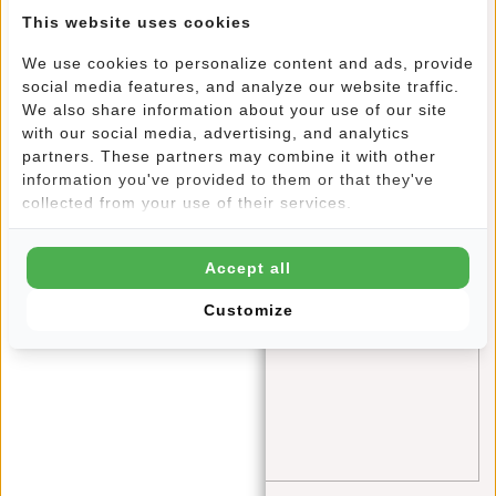
This website uses cookies
information
(1)
We use cookies to personalize content and ads, provide
laptop
(1)
social media features, and analyze our website traffic.
mode
(2)
We also share information about your use of our site
with our social media, advertising, and analytics
Neon
(1)
partners. These partners may combine it with other
information you've provided to them or that they've
rucksack
(21)
collected from your use of their services.
schule
(4)
Shopper
(1)
Accept all
Singles Day
(1)
Customize
Sporttasche
(3)
tips
(4)
travel
(2)
William Milwaukee
(1)