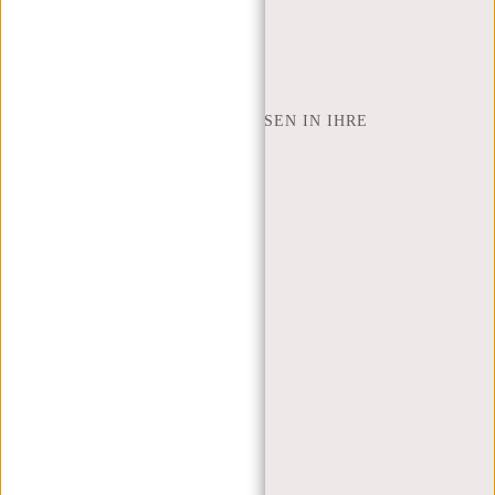
SHOP FINDEN
NEW REBELS
WIE VIELE ZOLL LAPTOP PASSEN IN IHRE
LAPTOPTASCHE
ÜBER UNS
GESCHÄFTSBEDINGUNGEN
PRIVACY POLICY
IMPRESSUM
SITEMAP
TRUSTPILOT BEWERTUNGEN
BLOG
ARBEITEN BEI NEW REBELS
WEIHNACHTSGESCHENK
MEIN KONTO