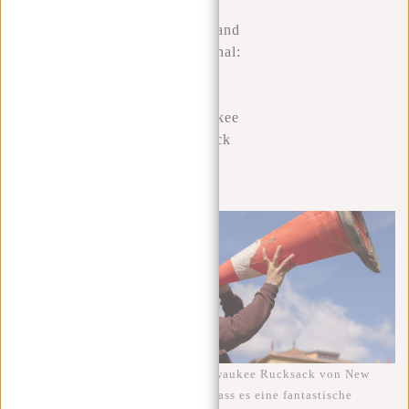
Stylish and
Functional:
The
William
Milwaukee
Backpack
by New
Rebels
Ich habe kürzlich den William Milwaukee Rucksack von New
Rebels erworben und muss sagen, dass es eine fantastische