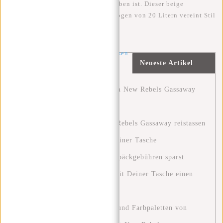
Ergänzung zu meinem täglichen Leben ist. Dieser beige
Rucksack mit einem Fassungsvermögen von 20 Litern vereint Stil
mit Funktionalität.
Artikel
weiter lesen
Neueste Artikel
»
Entdecke das Abenteuer mit den New Rebels Gassaway
Reisetaschen.
Ontdek het avontuur met New Rebels Gassaway reistassen
Clever reisen: Wie du mit nur einer Tasche
Wochenendtrips machst und Gepäckgebühren sparst
Eine Grüne Zukunft: Wie Du mit Deiner Tasche einen
Unterschied Machen Kannst
Entdecken Sie die Modetrends und Farbpaletten von