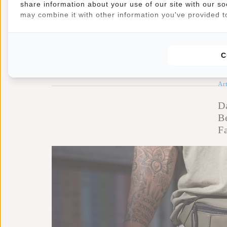
share information about your use of our site with our so
may combine it with other information you've provided to
Es gibt unzählige Bauchtasche auf dem Markt, jede mi
C
sicherzugehen, dass Sie eine trendige Bauchtasche wäh
Ar
Da
B
F