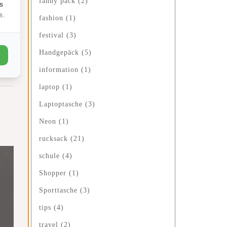
fanny pack
(2)
s
s.
fashion
(1)
festival
(3)
Handgepäck
(5)
 Um
information
(1)
laptop
(1)
Laptoptasche
(3)
Neon
(1)
rucksack
(21)
schule
(4)
Shopper
(1)
Sporttasche
(3)
tips
(4)
travel
(2)