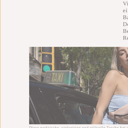
V
e
B
D
B
R
Diese praktische, vielseitige und stilvolle Tasche hat