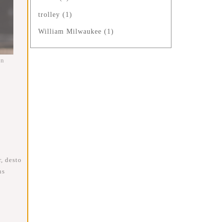
trolley
(1)
William Milwaukee
(1)
en
, desto
ns