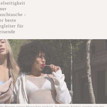
ielseitigkeit
iner
auchtasche -
er beste
egleiter für
eisende
 die Herzen vieler Menschen erobert. In diesem Artikel werden wir die