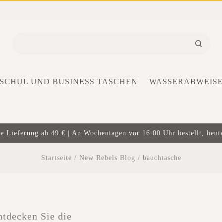
SCHUL UND BUSINESS TASCHEN
WASSERABWEIS
e Lieferung ab 49 € | An Wochentagen vor 16:00 Uhr bestellt, heut
Startseite
/
New Rebels Blog
/
bauchtasche
ntdecken Sie die