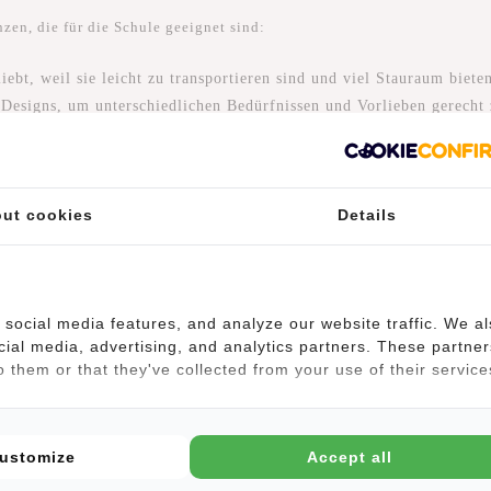
zen, die für die Schule geeignet sind:
iebt, weil sie leicht zu transportieren sind und viel Stauraum biete
 Designs, um unterschiedlichen Bedürfnissen und Vorlieben gerecht
e gute Wahl für Schüler, die ihre Sachen lieber über eine Schulter 
ut cookies
Details
einer als Rucksäcke, bieten aber oft noch genügend Stauraum für
 Option für Schüler, die einen professionelleren Look suchen. Sie
social media features, and analyze our website traffic. We a
r der Brust getragen wird, und sind in verschiedenen Materialien u
cial media, advertising, and analytics partners. These partner
 them or that they've collected from your use of their service
 wenn Sie viel zu transportieren haben, z. B. schwere Bücher oder
hbaren Griff, so dass sie leicht zu transportieren sind.
ustomize
Accept all
 Mischung aus Rucksack und Umhängetasche und haben einen Riem