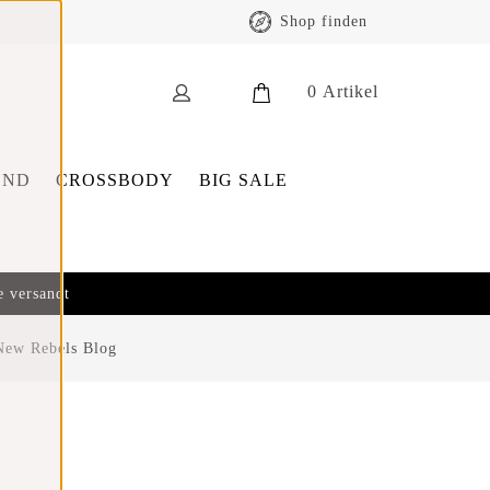
Shop finden
0
Artikel
END
CROSSBODY
BIG SALE
e versandt
New Rebels Blog