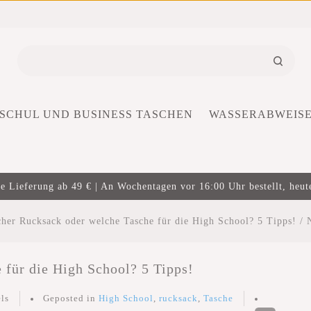
SCHUL UND BUSINESS TASCHEN
WASSERABWEIS
e Lieferung ab 49 € | An Wochentagen vor 16:00 Uhr bestellt, heut
her Rucksack oder welche Tasche für die High School? 5 Tipps!
/
 für die High School? 5 Tipps!
ls
Geposted in
High School
,
rucksack
,
Tasche