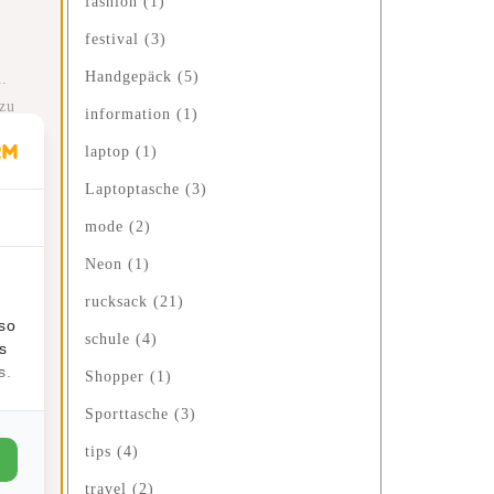
fashion
(1)
festival
(3)
Handgepäck
(5)
n.
 zu
information
(1)
laptop
(1)
als
Laptoptasche
(3)
mode
(2)
Neon
(1)
rucksack
(21)
lso
nd
schule
(4)
s
s.
Shopper
(1)
Sporttasche
(3)
tips
(4)
travel
(2)
en,