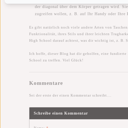
der diagonal über dem Körper getragen wird. Sie
zugreifen wollen, z. B. auf Ihr Handy oder Ihre 
Es gibt natürlich noch viele andere Arten von Taschen
Funktionalität, ihres Stils und ihrer leichten Tragbarke
High School darauf achtest, was dir wichtig ist, z. B. 
Ich hoffe, dieser Blog hat dir geholfen, eine fundiert
School zu treffen. Viel Glück!
Kommentare
Sei der erste der einen Kommentar schreibt....
Schreibe einen Kommentar
Name:
*