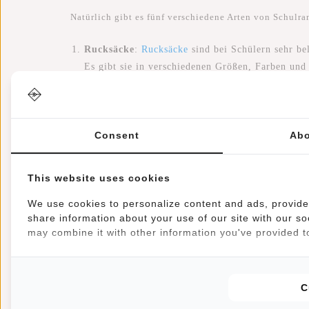
Natürlich gibt es fünf verschiedene Arten von Schulran
Rucksäcke
:
Rucksäcke
sind bei Schülern sehr bel
Es gibt sie in verschiedenen Größen, Farben und
werden.
Umhängetaschen
:
Umhängetaschen
sind auch ein
Consent
Abo
auf dem Rücken tragen. Sie sind in der Regel kl
wichtige Dinge.
This website uses cookies
Kuriertaschen
:
Kuriertaschen
sind eine elegante
We use cookies to personalize content and ads, provide 
haben in der Regel einen langen Riemen, der übe
share information about your use of our site with our so
Ausführungen erhältlich.
may combine it with other information you've provided to
Trolley-Taschen
:
Trolley-Taschen
sind nützlich,
Sportausrüstung. Sie haben Räder und einen auszie
C
Crossbody-Tasche
:
Crossbody-Taschen
sind eine