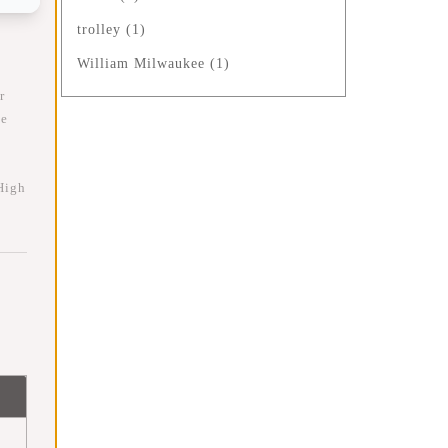
trolley
(1)
William Milwaukee
(1)
r
ie
 High