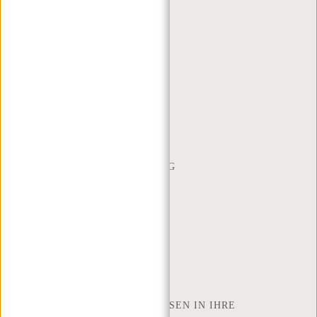
KUNDENDIENST
MON - FREI - 9:00 - 17:00
(+31) 085-130 68 40
WEBSHOP@NEW-REBELS.COM
HÄUFIG GESTELLTE FRAGEN
CONTACT
BESTELLUNG UND LIEFERUNG
RÜCKGABE UND GARANTIE
ZAHLUNGSMETHODEN
INSPIRATION
SHOP FINDEN
NEW REBELS
WIE VIELE ZOLL LAPTOP PASSEN IN IHRE