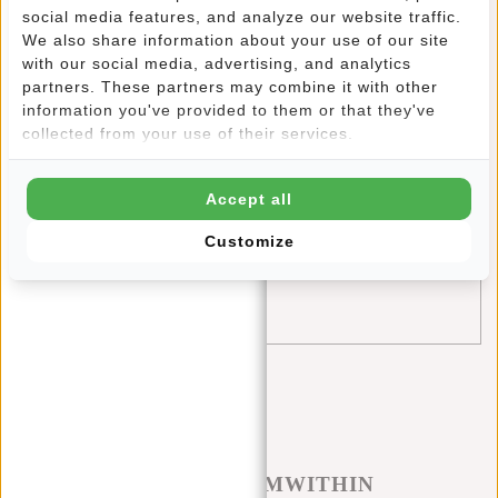
Neon
(1)
social media features, and analyze our website traffic.
We also share information about your use of our site
rucksack
(21)
with our social media, advertising, and analytics
schule
(4)
partners. These partners may combine it with other
information you've provided to them or that they've
Shopper
(1)
collected from your use of their services.
Singles Day
(1)
Sporttasche
(3)
Accept all
tips
(4)
Customize
travel
(2)
William Milwaukee
(1)
#REBELFROMWITHIN