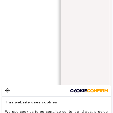
bauchtasche
(4)
blue monday
(1)
Cabinbag
(2)
Crossbody
(1)
Crossbody bag
(1)
Crossbody Bags
(3)
fanny pack
(2)
fashion
(1)
festival
(3)
Handgepäck
(5)
information
(1)
laptop
(1)
This website uses cookies
mode
(2)
We use cookies to personalize content and ads, provide