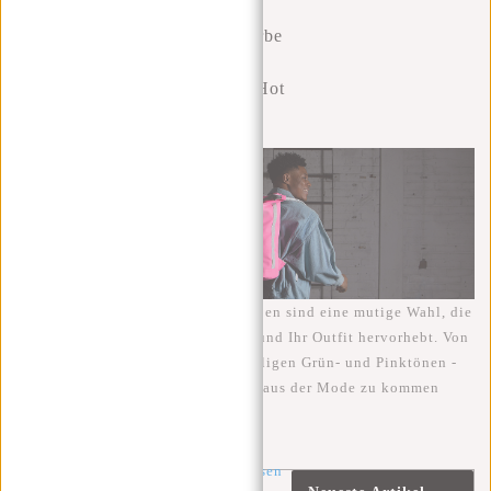
Neonfarbe
n in der
Mode, Hot
or Not?
Diese leuchtenden, auffälligen Farben sind eine mutige Wahl, die
die Aufmerksamkeit auf sich zieht und Ihr Outfit hervorhebt. Von
leuchtendem Gelb bis hin zu auffälligen Grün- und Pinktönen -
Neonfarben sind ein Trend, der nie aus der Mode zu kommen
scheint. Oder?
Artikel
weiter lesen