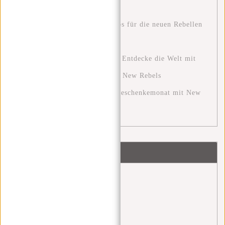
positiven Veränderung
Stylisch unterwegs: Outfit-Tipps für die neuen Rebellen
Harper Rucksäcke
Die Ultimative Reiseerfahrung: Entdecke die Welt mit
den Perfekten Reisetaschen von New Rebels
Der Dezember: Ein festlicher Geschenkemonat mit New
Rebels
Schlagworte
Angel Daleman
(1)
backpack
(1)
bags
(1)