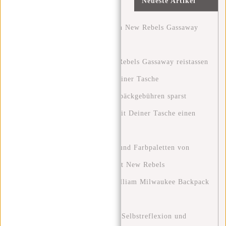
Neueste Artikel
»
Entdecke das Abenteuer mit den New Rebels Gassaway
Reisetaschen.
Ontdek het avontuur met New Rebels Gassaway reistassen
Clever reisen: Wie du mit nur einer Tasche
Wochenendtrips machst und Gepäckgebühren sparst
Eine Grüne Zukunft: Wie Du mit Deiner Tasche einen
Unterschied Machen Kannst
Entdecken Sie die Modetrends und Farbpaletten von
2024: Ein Leitfaden für Stil mit New Rebels
Stylish and Functional: The William Milwaukee Backpack
by New Rebels
Blue Monday: Eine Chance zur Selbstreflexion und