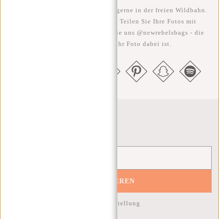
Wir sehen unsere coolen Taschen gerne in der freien Wildbahn.
Je rebellischer, desto besser ;-) Teilen Sie Ihre Fotos mit
#RebelFromWithin und taggen Sie uns @newrebelsbags - die
Chance ist groß, dass Ihr Foto dabei ist.
Newsletter
ABONNIEREN
10% Rabatt auf Ihre nächste Bestellung