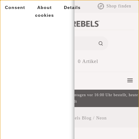
EUR
Shop finden
Consent
About
Details
cookies
0
Artikel
Menu
Kostenlose Lieferung ab 49 € | An Wochentagen vor 16:00 Uhr bestellt, heute
versandt
Startseite
/
New Rebels Blog
/
Neon
Neon