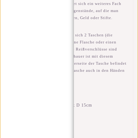
und Rückseite der Tasche befindet sich ein weiteres Fach
mit Reißverschluss für kleine Gegenstände, auf die man
schnell zugreifen muss, wie Karten, Geld oder Stifte.
An der Seite der Tasche befinden sich 2 Taschen (die
vergrößert werden können) für eine Flasche oder einen
Regenschirm. Die Tasche und die Reißverschlüsse sind
wasserdicht, ein kleiner Regenschauer ist mit diesem
William kein Problem! An der Oberseite der Tasche befindet
sich ein Griff, mit dem man die Tasche auch in den Händen
tragen kann.
Merkmale
Abmessungen: H 43 x B 28 x D 15cm
Volumen: 18 Liter
Wasserdichtes PU-Material
Laptop-Fach 15,6"
Innere Reißverschlusstasche