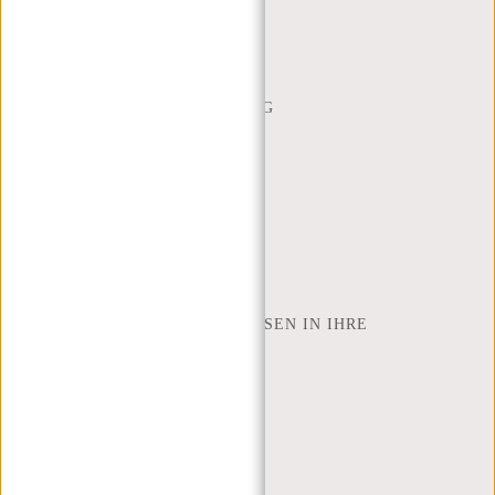
WEBSHOP@NEW-REBELS.COM
HÄUFIG GESTELLTE FRAGEN
CONTACT
BESTELLUNG UND LIEFERUNG
RÜCKGABE UND GARANTIE
ZAHLUNGSMETHODEN
INSPIRATION
SHOP FINDEN
NEW REBELS
WIE VIELE ZOLL LAPTOP PASSEN IN IHRE
LAPTOPTASCHE
ÜBER UNS
GESCHÄFTSBEDINGUNGEN
PRIVACY POLICY
IMPRESSUM