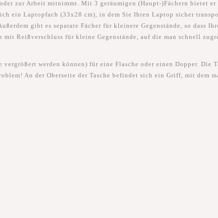
oder zur Arbeit mitnimmt. Mit 3 geräumigen (Haupt-)Fächern bietet er 
ich ein Laptopfach (33x28 cm), in dem Sie Ihren Laptop sicher transp
Außerdem gibt es separate Fächer für kleinere Gegenstände, so dass Ihre
h mit Reißverschluss für kleine Gegenstände, auf die man schnell zugre
ie vergrößert werden können) für eine Flasche oder einen Dopper. Die T
roblem! An der Oberseite der Tasche befindet sich ein Griff, mit dem