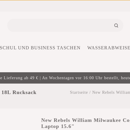
SCHUL UND BUSINESS TASCHEN
WASSERABWEIS
e Lieferung ab 49 € | An Wochentagen vor 16:00 Uhr bestellt, heut
 18L Rucksack
Startseite
/
New Rebels Willia
New Rebels William Milwaukee Co
Laptop 15.6"