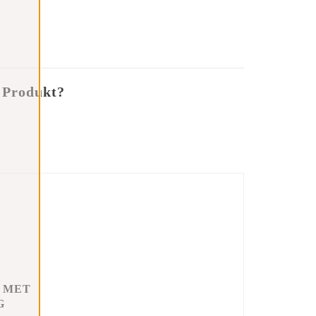
 Produkt?
 MET
G