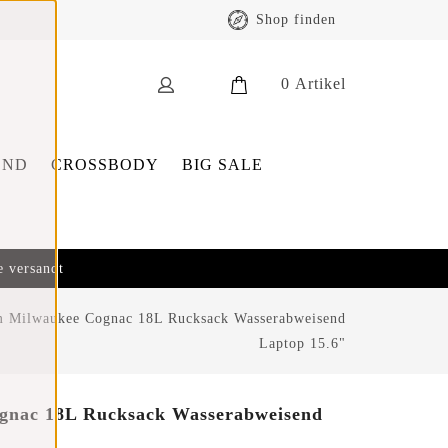
Shop finden
0
Artikel
END
CROSSBODY
BIG SALE
e versandt
m Milwaukee Cognac 18L Rucksack Wasserabweisend
Laptop 15.6"
gnac 18L Rucksack Wasserabweisend