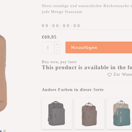
Diese trendige und wasserdichte Rückentasche si
jede Menge Stauraum.
0
0
:
0
0
:
0
0
:
0
0
€69,95
+
Hinzufügen
-
Buy now, pay later
This product is available in the f
Zur Wuns
Andere Farben in dieser Serie