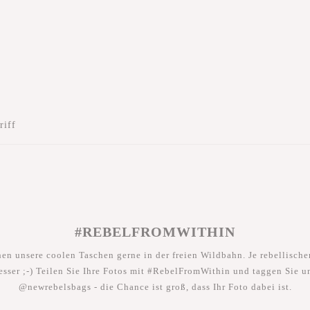
riff
#REBELFROMWITHIN
hen unsere coolen Taschen gerne in der freien Wildbahn. Je rebellischer
esser ;-) Teilen Sie Ihre Fotos mit #RebelFromWithin und taggen Sie u
@newrebelsbags - die Chance ist groß, dass Ihr Foto dabei ist.