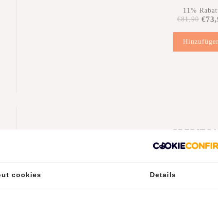
11% Rabat
€73,
€81,90
Hinzufüge
r
CREDITC
HOUDER 
KORTIN
12% Rabat
€77,
€87,90
ut cookies
Details
Hinzufüge