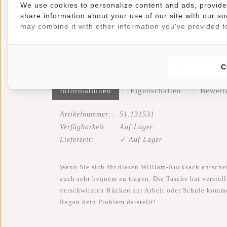
We use cookies to personalize content and ads, provide 
Cognac 18L
Schwarz
Rucksack
share information about your use of our site with our so
Wasserabweisend
may combine it with other information you've provided to
Laptop 15.6"
C
Informationen
Eigenschaften
Bewer
Artikelnummer::
51.131531
Verfügbarkeit:
Auf Lager
Lieferzeit:
✓ Auf Lager
Wenn Sie sich für diesen William-Rucksack entscheid
auch sehr bequem zu tragen. Die Tasche hat verstell
verschwitzten Rücken zur Arbeit oder Schule kommen
Regen kein Problem darstellt!