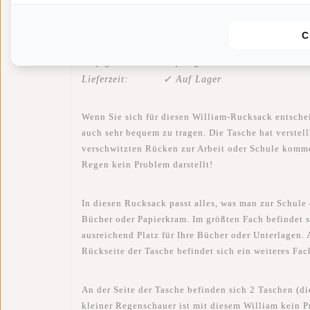
Informationen
Eigenschaften
Bewer
C
Artikelnummer::
51.131500
Verfügbarkeit:
Auf Lager
Lieferzeit:
✓ Auf Lager
Wenn Sie sich für diesen William-Rucksack entscheid
auch sehr bequem zu tragen. Die Tasche hat verstell
verschwitzten Rücken zur Arbeit oder Schule kommen
Regen kein Problem darstellt!
In diesen Rucksack passt alles, was man zur Schule 
Bücher oder Papierkram. Im größten Fach befindet s
ausreichend Platz für Ihre Bücher oder Unterlagen. 
Rückseite der Tasche befindet sich ein weiteres Fac
An der Seite der Tasche befinden sich 2 Taschen (d
kleiner Regenschauer ist mit diesem William kein P