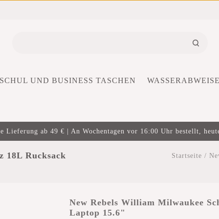
SCHUL UND BUSINESS TASCHEN
WASSERABWEIS
e Lieferung ab 49 € | An Wochentagen vor 16:00 Uhr bestellt, heut
z 18L Rucksack
Startseite
/
Ne
New Rebels William Milwaukee Sc
Laptop 15.6"