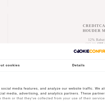
r
CREDITC
HOUDER 
KORTIN
12% Rabat
€77,
€87,90
Hinzufüge
ut cookies
Details
social media features, and analyze our website traffic. We a
cial media, advertising, and analytics partners. These partner
 them or that they've collected from your use of their service