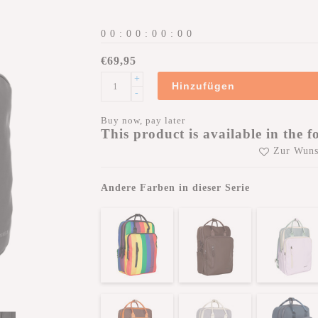
0
0
:
0
0
:
0
0
:
0
0
€69,95
+
Hinzufügen
-
Buy now, pay later
This product is available in the f
Zur Wuns
Andere Farben in dieser Serie