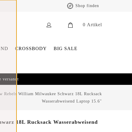
Shop finden
0
Artikel
END
CROSSBODY
BIG SALE
e versandt
w Rebels William Milwaukee Schwarz 18L Rucksack
Wasserabweisend Laptop 15.6"
hwarz 18L Rucksack Wasserabweisend