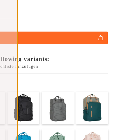
ollowing variants:
chliste hinzufügen