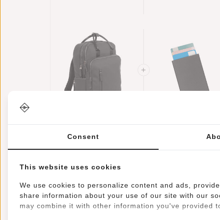
Rucksack
Cm – Zusätzliche
Wasserabweisend
Regenschutz
Laptop 15.6"
New Rebels
Kreditkartenetui
William
Helsinki RFID
Consent
Abo
Milwaukee
€69,95
Kartenschutz -
€17,95
Schwarz 18L
Schwarz
Rucksack
Wasserabweisend
This website uses cookies
Laptop 15.6"
We use cookies to personalize content and ads, provide 
share information about your use of our site with our so
may combine it with other information you've provided to