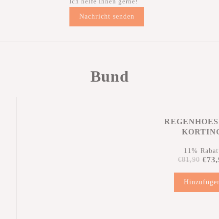
Ich helfe Ihnen gerne!
Nachricht senden
Bund
REGENHOES
KORTIN
11% Rabat
€73,
€81,90
Hinzufüge