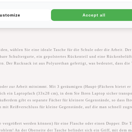
tungen
(43)
ustomize
Accept all
en, wählen Sie eine ideale Tasche für die Schule oder die Arbeit. Der W
bare Schultergurte, ein gepolstertes Rückenteil und eine Rückenbelüftu
. Der Rucksack ist aus Polyurethan gefertigt, was bedeutet, dass die 
oder zur Arbeit mitnimmt. Mit 3 geräumigen (Haupt-)Fächern bietet er 
ich ein Laptopfach (33x28 cm), in dem Sie Ihren Laptop sicher transp
Außerdem gibt es separate Fächer für kleinere Gegenstände, so dass Ihre
h mit Reißverschluss für kleine Gegenstände, auf die man schnell zugre
ie vergrößert werden können) für eine Flasche oder einen Dopper. Die T
roblem! An der Oberseite der Tasche befindet sich ein Griff, mit dem