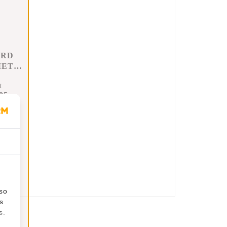
ARD
MET
G
t
95
n
lso
s
s.