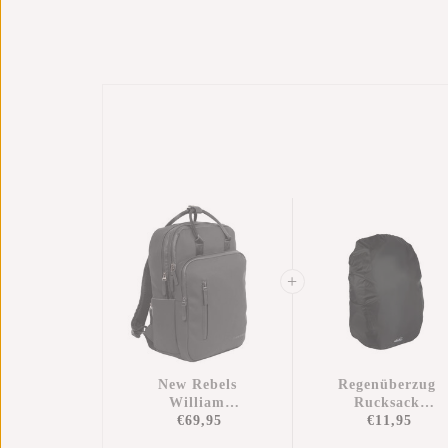
New Rebels
Regenüberzug
William
Rucksack
Milwaukee
€69,95
Wasserdicht
€11,95
Schwarz 18L
Nylon 25x13x40