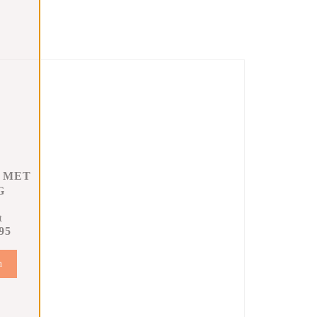
 MET
G
t
95
n