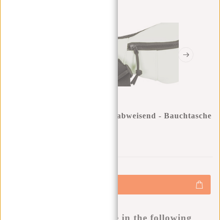
New Rebels ® Mart - Wasserabweisend - Bauchtasche
- Mint
0
0
:
0
0
:
0
0
:
0
0
€14,95
+
Hinzufügen
-
Buy now, pay later
This product is available in the following