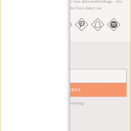
#RebelFromWithin und taggen Sie uns @newrebelsbags - die
Chance ist groß, dass Ihr Foto dabei ist.
Newsletter
ABONNIEREN
10% Rabatt auf Ihre nächste Bestellung
KUNDENDIENST