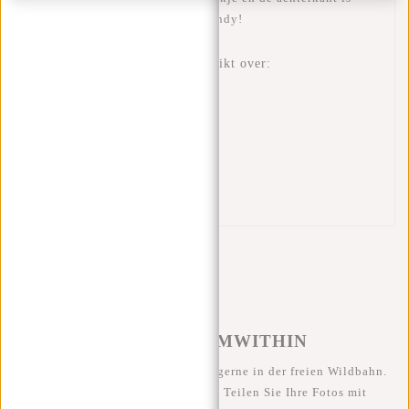
ademend gemaakt. Trendy en Handy!
Deze New Rebels heuptas beschikt over:
Verstelbare heupband
Waterafstotend materiaal
Ritsvak met zilveren voering
Ritsvakje binnenin
Ademend rugpaneel
Reflectiestrip
#REBELFROMWITHIN
Wir sehen unsere coolen Taschen gerne in der freien Wildbahn.
Je rebellischer, desto besser ;-) Teilen Sie Ihre Fotos mit