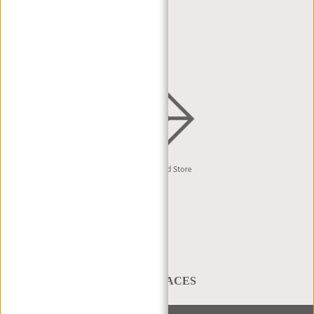
HÄNDLERPORTAL
HÄNDLERANFRAGE
VERTRIEB & B2B
Deutsch
A BAG THAT TAKES YOU PLACES