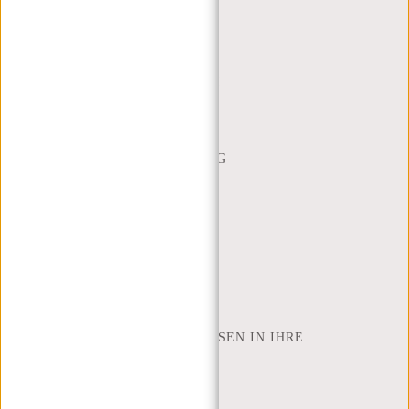
MON - FREI - 9:00 - 17:00
(+31) 085-130 68 40
WEBSHOP@NEW-REBELS.COM
HÄUFIG GESTELLTE FRAGEN
CONTACT
BESTELLUNG UND LIEFERUNG
RÜCKGABE UND GARANTIE
ZAHLUNGSMETHODEN
INSPIRATION
SHOP FINDEN
NEW REBELS
WIE VIELE ZOLL LAPTOP PASSEN IN IHRE
LAPTOPTASCHE
ÜBER UNS