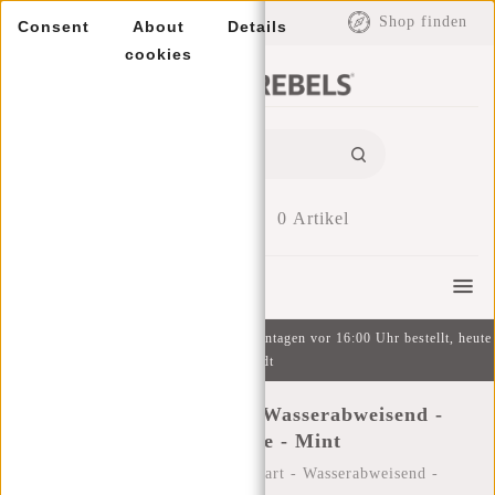
EUR
Shop finden
Consent
About
Details
cookies
0
Artikel
Menu
Kostenlose Lieferung ab 49 € | An Wochentagen vor 16:00 Uhr bestellt, heute
versandt
New Rebels ® Mart - Wasserabweisend -
Bauchtasche - Mint
Startseite
/
New Rebels ® Mart - Wasserabweisend -