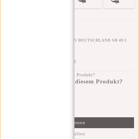
KOSTENLOSER VERSAND IN DEUTSCHLAND AB 49 €
KLARNA NACHZAHLUNG
100 TAGE RÜCKGABERECHT
Haben Sie eine Frage zu diesem Produkt?
Ich helfe Ihnen gerne!
Nachricht senden
Informationen
Eigenschaften