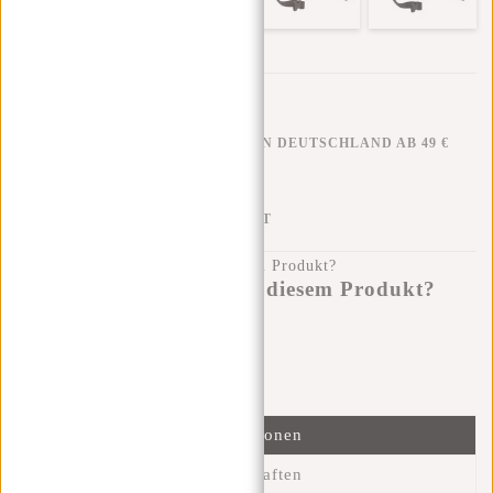
KOSTENLOSER VERSAND IN DEUTSCHLAND AB 49 €
KLARNA NACHZAHLUNG
100 TAGE RÜCKGABERECHT
Haben Sie eine Frage zu diesem Produkt?
Ich helfe Ihnen gerne!
Nachricht senden
Informationen
Eigenschaften