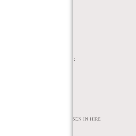
KUNDENDIENST
MON - FREI - 9:00 - 17:00
(+31) 085-130 68 40
WEBSHOP@NEW-REBELS.COM
HÄUFIG GESTELLTE FRAGEN
CONTACT
BESTELLUNG UND LIEFERUNG
RÜCKGABE UND GARANTIE
ZAHLUNGSMETHODEN
INSPIRATION
SHOP FINDEN
NEW REBELS
WIE VIELE ZOLL LAPTOP PASSEN IN IHRE
LAPTOPTASCHE