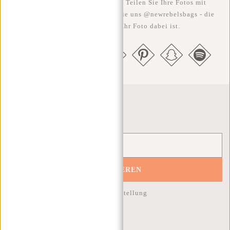
Je rebellischer, desto besser ;-) Teilen Sie Ihre Fotos mit
#RebelFromWithin und taggen Sie uns @newrebelsbags - die
Chance ist groß, dass Ihr Foto dabei ist.
Newsletter
ABONNIEREN
10% Rabatt auf Ihre nächste Bestellung