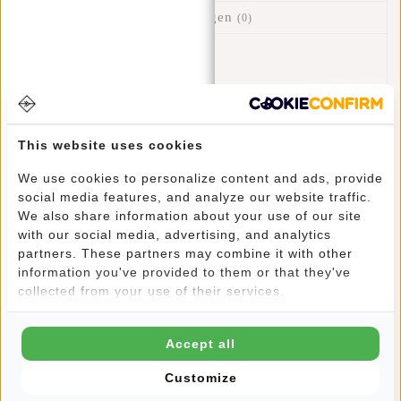
Bewertungen
(0)
Artikelnummer::
23.103107
Verfügbarkeit:
Auf Lager
Lieferzeit:
✓ Auf Lager
This website uses cookies
Back from the 80‘s! Eine Hüft- oder Gürteltasche nicht nur
praktisch und bequem, sondern auch stilvoll! Als sportliches
We use cookies to personalize content and ads, provide
und trendiges Casual Item ist sie ziemlich vielfältig, denn
social media features, and analyze our website traffic.
du kannst sie auf die unterschiedlichsten Arten tragen: auf
We also share information about your use of our site
with our social media, advertising, and analytics
der Hüfte, in der Taille oder sogar als Crossbody Tasche.
partners. These partners may combine it with other
Dafür sorgt der verstellbare Gurt. Egal, ob du ein Event
information you've provided to them or that they've
besuchst oder durch die Welt reist, sie wird der perfekte
collected from your use of their services.
Begleiter sein, denn du hast deine Hände frei, trägst
wichtige Sachen unterwegs sicher und schnell erreichbar in
Reichweite direkt am Körper. Und du hast auf Reisen ein
Accept all
kostenloses zusätzliches Handgepäck! Die unisex
Customize
Gürteltasche kann von jedem getragen werden. Diese
Gürteltasche ist stabiler als die kleinere Ausführung und