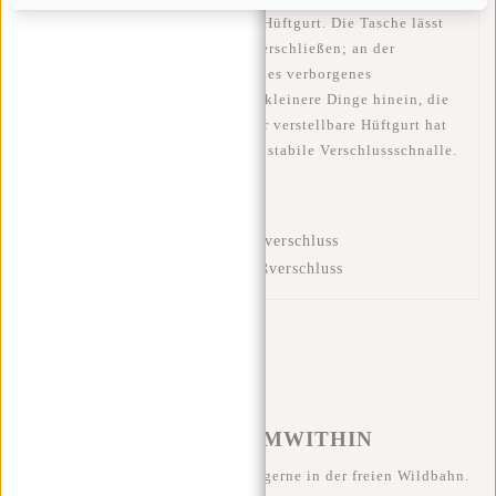
verfügt über einen extra breiten Hüftgurt. Die Tasche lässt
sich mit einem Reißverschluss verschließen; an der
Vorderseite gibt es ein zusätzliches verborgenes
Reißverschlussfach. Hier passen kleinere Dinge hinein, die
du sicher aufbewahren willst. Der verstellbare Hüftgurt hat
eine Länge von 150 cm und eine stabile Verschlussschnalle.
Diese Hüfttasche verfügt über:
Verstellbarer Hüftgurt
Hauptfach mit stabilem Reißverschluss
Vorfach mit verdecktem Reißverschluss
#REBELFROMWITHIN
Wir sehen unsere coolen Taschen gerne in der freien Wildbahn.