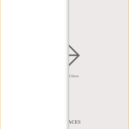
HÄNDLERPORTAL
HÄNDLERANFRAGE
VERTRIEB & B2B
Deutsch
A BAG THAT TAKES YOU PLACES