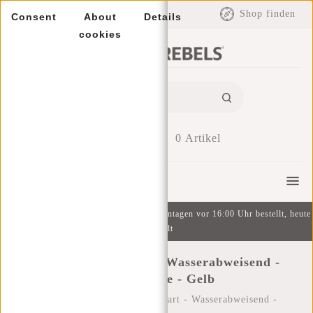
EUR
Shop finden
Consent
About
Details
cookies
0
Artikel
Menu
Kostenlose Lieferung ab 49 € | An Wochentagen vor 16:00 Uhr bestellt, heute
versandt
New Rebels ® Mart - Wasserabweisend -
Bauchtasche - Gelb
Startseite
/
New Rebels ® Mart - Wasserabweisend -