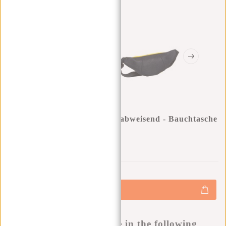
New Rebels ® Mart - Wasserabweisend - Bauchtasche
- Gelb
0
0
:
0
0
:
0
0
:
0
0
€15,95
+
Hinzufügen
-
Buy now, pay later
This product is available in the following