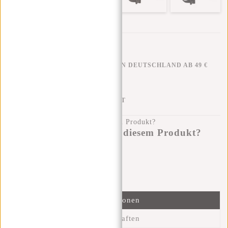
KOSTENLOSER VERSAND IN DEUTSCHLAND AB 49 €
KLARNA NACHZAHLUNG
100 TAGE RÜCKGABERECHT
Haben Sie eine Frage zu diesem Produkt?
Ich helfe Ihnen gerne!
Nachricht senden
Informationen
Eigenschaften