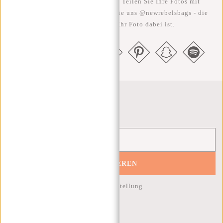
Je rebellischer, desto besser ;-) Teilen Sie Ihre Fotos mit
#RebelFromWithin und taggen Sie uns @newrebelsbags - die
Chance ist groß, dass Ihr Foto dabei ist.
Newsletter
ABONNIEREN
10% Rabatt auf Ihre nächste Bestellung