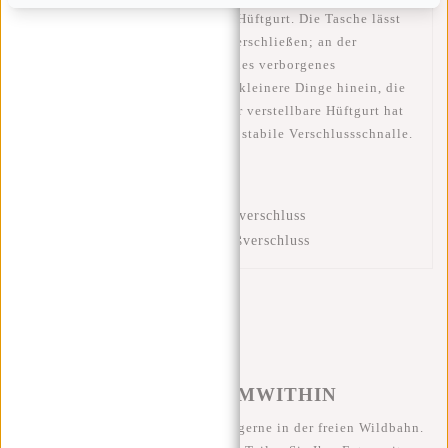
verfügt über einen extra breiten Hüftgurt. Die Tasche lässt
sich mit einem Reißverschluss verschließen; an der
Vorderseite gibt es ein zusätzliches verborgenes
Reißverschlussfach. Hier passen kleinere Dinge hinein, die
du sicher aufbewahren willst. Der verstellbare Hüftgurt hat
eine Länge von 150 cm und eine stabile Verschlussschnalle.
Diese Hüfttasche verfügt über:
Verstellbarer Hüftgurt
Hauptfach mit stabilem Reißverschluss
Vorfach mit verdecktem Reißverschluss
#REBELFROMWITHIN
Wir sehen unsere coolen Taschen gerne in der freien Wildbahn.