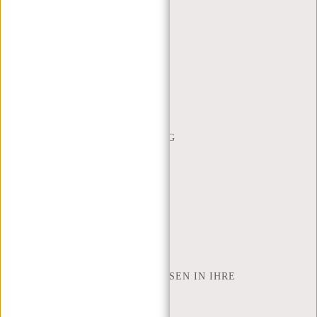
KUNDENDIENST
MON - FREI - 9:00 - 17:00
(+31) 085-130 68 40
WEBSHOP@NEW-REBELS.COM
HÄUFIG GESTELLTE FRAGEN
CONTACT
BESTELLUNG UND LIEFERUNG
RÜCKGABE UND GARANTIE
ZAHLUNGSMETHODEN
INSPIRATION
SHOP FINDEN
NEW REBELS
WIE VIELE ZOLL LAPTOP PASSEN IN IHRE
LAPTOPTASCHE
ÜBER UNS