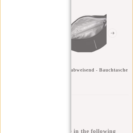
New Rebels ® Mart - Wasserabweisend - Bauchtasche
- Schwarz
0
0
:
0
0
:
0
0
:
0
0
€15,95
Temporär nicht verfügbar
Buy now, pay later
This product is available in the following