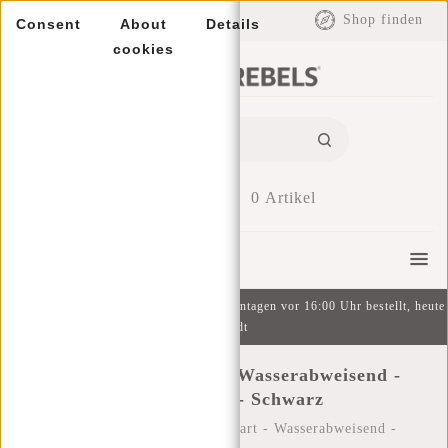
EUR
Shop finden
Consent
About
Details
cookies
0
Artikel
Menu
Kostenlose Lieferung ab 49 € | An Wochentagen vor 16:00 Uhr bestellt, heute
versandt
New Rebels ® Mart - Wasserabweisend -
Bauchtasche - Schwarz
Startseite
/
New Rebels ® Mart - Wasserabweisend -