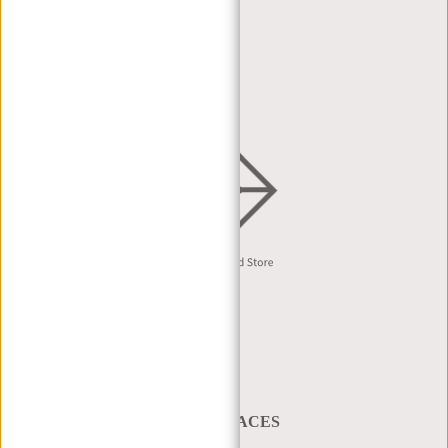
HÄNDLERPORTAL
HÄNDLERANFRAGE
VERTRIEB & B2B
Deutsch
A BAG THAT TAKES YOU PLACES