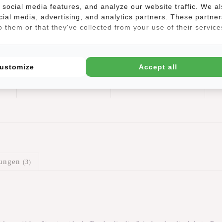
social media features, and analyze our website traffic. We a
cial media, advertising, and analytics partners. These partner
 them or that they've collected from your use of their service
Mart -
Mart Bronx
Umhängetasche -
Regenbogen 8L
ustomize
Accept all
Crossbody Tasche
€24,95
€29,95
A4
- Top Zip -
Umhängetasche
Regenbogen
Mit Überschlag
Wasserabweisend
tungen
(3)