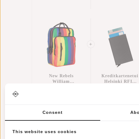
Rucksack
Cm – Zusätzliche
Wasserabweisend
Regenschutz
Laptop 15.6"
New Rebels
Kreditkartenetui
William
Helsinki RFID
Milwaukee
€69,95
Kartenschutz -
€17,95
Regenbogen 18L
Schwarz
Rucksack
Wasserabweisend
Laptop 15.6"
Consent
Abo
This website uses cookies