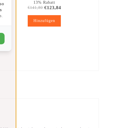
13% Rabatt
lso
€123,84
€141,80
s
s.
Hinzufügen