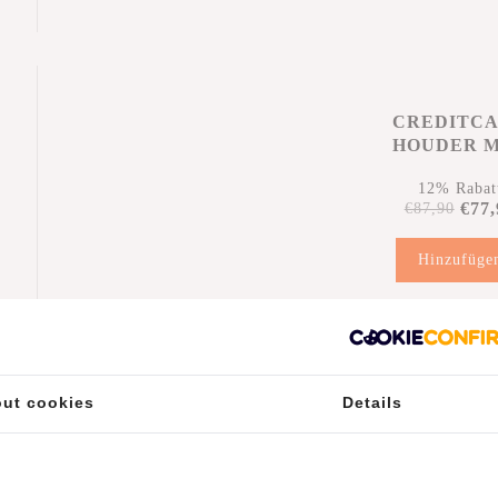
r
CREDITC
HOUDER 
KORTIN
12% Rabat
€77,
€87,90
Hinzufüge
ut cookies
Details