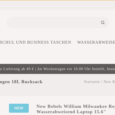
SCHUL UND BUSINESS TASCHEN
WASSERABWEIS
e Lieferung ab 49 € | An Wochentagen vor 16:00 Uhr bestellt, heut
ogen 18L Rucksack
Startseite
/
New R
New Rebels William Milwaukee Re
NEW
Wasserabweisend Laptop 15.6"