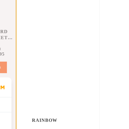
ARD
MET
G
t
95
n
RAINBOW