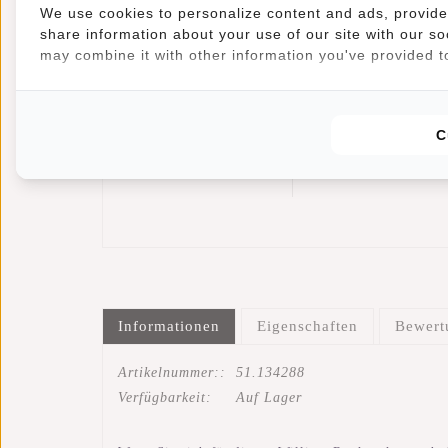
We use cookies to personalize content and ads, provide 
share information about your use of our site with our so
may combine it with other information you've provided to
New Rebels
Mart
William
Handytasche
C
Milwaukee
€69,95
Wasserabweisend
€16,95
Regenbogen 18L
Regenbogen
Rucksack
Rainbow
Wasserabweisend
Laptop 15.6"
Informationen
Eigenschaften
Bewer
Artikelnummer::
51.134288
Verfügbarkeit:
Auf Lager