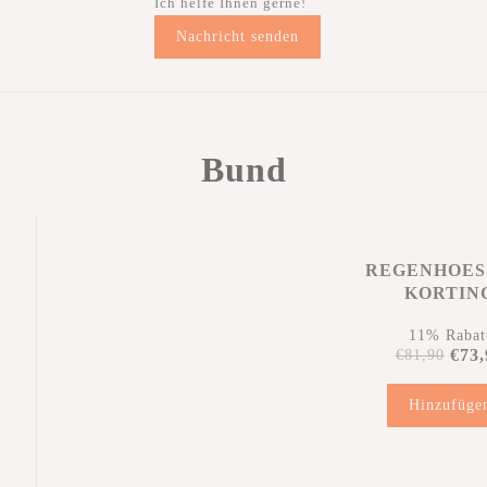
Ich helfe Ihnen gerne!
Nachricht senden
Bund
REGENHOES
KORTIN
11% Rabat
€73,
€81,90
Hinzufüge