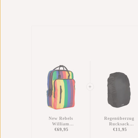
New Rebels
Regenüberzug
William
Rucksack
Milwaukee
€69,95
Wasserdicht
€11,95
Regenbogen 18L
Nylon 25x13x40