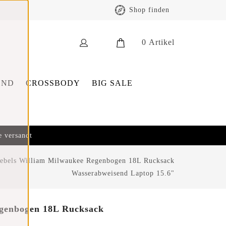
Shop finden
0
Artikel
END
CROSSBODY
BIG SALE
e versandt
ebels William Milwaukee Regenbogen 18L Rucksack
Wasserabweisend Laptop 15.6"
genbogen 18L Rucksack