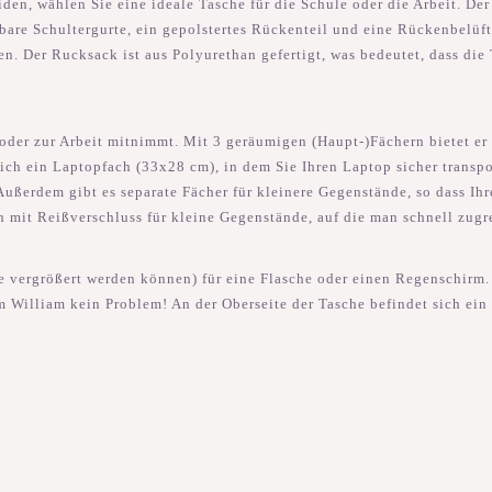
en, wählen Sie eine ideale Tasche für die Schule oder die Arbeit. Der W
bare Schultergurte, ein gepolstertes Rückenteil und eine Rückenbelüftu
. Der Rucksack ist aus Polyurethan gefertigt, was bedeutet, dass die 
oder zur Arbeit mitnimmt. Mit 3 geräumigen (Haupt-)Fächern bietet er 
ich ein Laptopfach (33x28 cm), in dem Sie Ihren Laptop sicher transp
Außerdem gibt es separate Fächer für kleinere Gegenstände, so dass Ihre
h mit Reißverschluss für kleine Gegenstände, auf die man schnell zugre
ie vergrößert werden können) für eine Flasche oder einen Regenschirm.
em William kein Problem! An der Oberseite der Tasche befindet sich ei