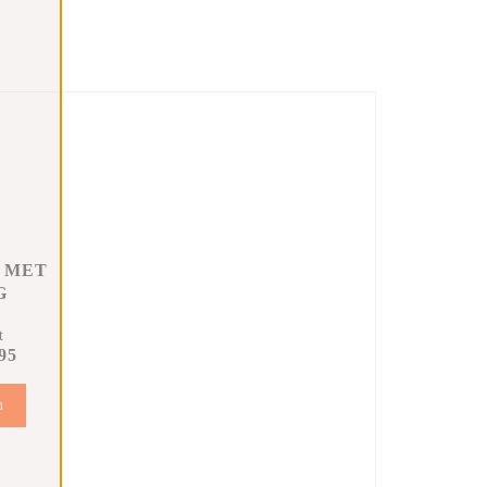
 MET
G
t
95
n