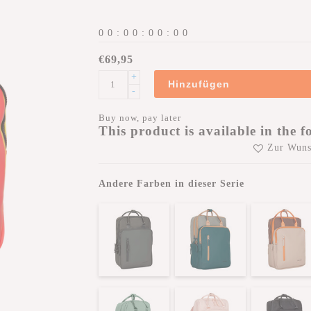
0
0
:
0
0
:
0
0
:
0
0
€69,95
+
Hinzufügen
-
Buy now, pay later
This product is available in the f
Zur Wuns
Andere Farben in dieser Serie