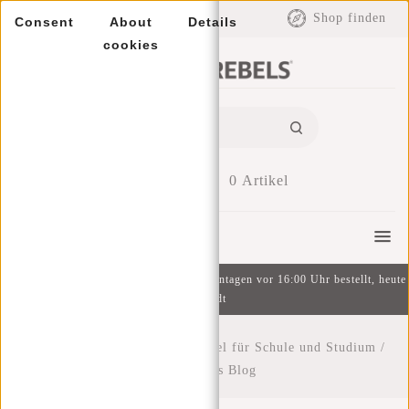
EUR
Shop finden
Consent
About
Details
cookies
0
Artikel
Menu
Kostenlose Lieferung ab 49 € | An Wochentagen vor 16:00 Uhr bestellt, heute
versandt
Startseite
/
Der ideale Turnbeutel für Schule und Studium
/
New Rebels Blog