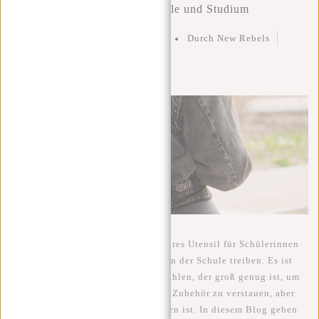
Der ideale Turnbeutel für Schule und Studium
Geschrieben am
20 April 2023
Durch New Rebels
Geposted in
Turnbeutel
0
Ein
Turnbeutel
ist ein unverzichtbares Utensil für Schülerinnen
und Schüler, die regelmäßig Sport in der Schule treiben. Es ist
wichtig, den richtigen Beutel zu wählen, der groß genug ist, um
die gesamte Sportkleidung und das Zubehör zu verstauen, aber
auch praktisch und bequem zu tragen ist. In diesem Blog geben