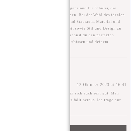
Fazit
Ein Turnbeutel ist ein wichtiger Gegenstand für Schüler, die
regelmäßig Sport in der Schule treiben. Bei der Wahl des idealen
Sportbeutels ist es wichtig, Größe und Stauraum, Material und
Haltbarkeit, Komfort und Tragbarkeit sowie Stil und Design zu
berücksichtigen. Mit diesen Tipps kannst du den perfekten
Turnbeutel finden, der deinen Bedürfnissen und deinem
persönlichen Stil entspricht.
Kommentare
Olli
12 Oktober 2023 at 16:41
Kordelzugbeutel eignen sich auch sehr gut. Man
kann sie gut und nichts fällt heraus. Ich trage nur
noch solche Beutel.