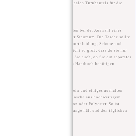
wir einige Tipps für die Wahl des idealen Turnbeutels für die
Schule.
Größe und Stauraum
Eine der wichtigsten Überlegungen bei der Auswahl eines
Turnbeutels ist die Größe und der Stauraum. Die Tasche sollte
groß genug sein, um all deine Sportkleidung, Schuhe und
Accessoires zu verstauen, aber nicht so groß, dass du sie nur
schwer tragen kannst. Überlegen Sie auch, ob Sie ein separates
Fach für nasse Kleidung oder ein Handtuch benötigen.
Material und Haltbarkeit
Eine Sporttasche sollte haltbar sein und einiges aushalten
können. Wählen Sie daher eine Tasche aus hochwertigem
Material, z. B. aus robustem Nylon oder Polyester. So ist
sichergestellt, dass Ihre Tasche lange hält und den täglichen
Belastungen standhält.