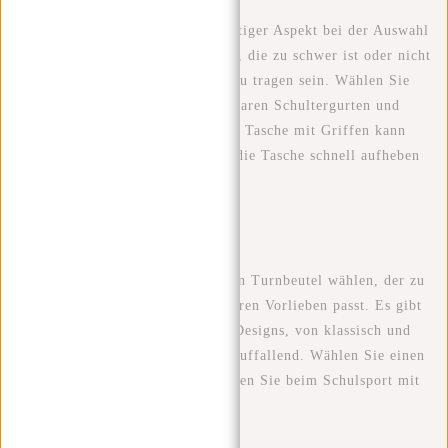
Komfort und Tragbarkeit
Auch der Komfort ist ein wichtiger Aspekt bei der Auswahl
einer Sporttasche. Eine Tasche, die zu schwer ist oder nicht
richtig passt, kann unbequem zu tragen sein. Wählen Sie
daher eine Tasche mit verstellbaren Schultergurten und
ausreichender Polsterung. Eine Tasche mit Griffen kann
auch praktisch sein, wenn Sie die Tasche schnell aufheben
und tragen wollen.
Stil und Design
Zu guter Letzt sollten Sie einen Turnbeutel wählen, der zu
Ihrem persönlichen Stil und Ihren Vorlieben passt. Es gibt
eine Vielzahl von Farben und Designs, von klassisch und
dezent bis hin zu trendig und auffallend. Wählen Sie einen
Beutel, der Ihnen gefällt und den Sie beim Schulsport mit
Stolz tragen können.