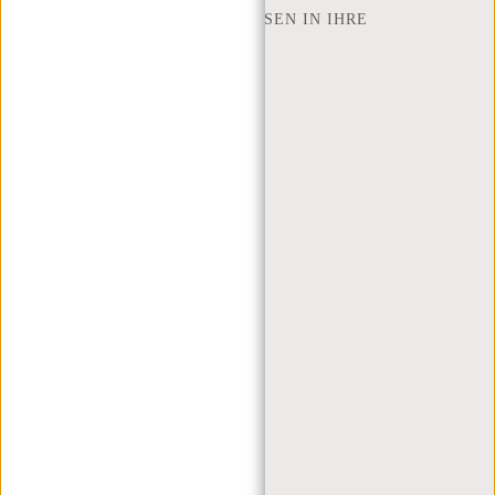
WIE VIELE ZOLL LAPTOP PASSEN IN IHRE
LAPTOPTASCHE
ÜBER UNS
GESCHÄFTSBEDINGUNGEN
PRIVACY POLICY
IMPRESSUM
SITEMAP
TRUSTPILOT BEWERTUNGEN
BLOG
ARBEITEN BEI NEW REBELS
WEIHNACHTSGESCHENK
MEIN KONTO
KUNDENKONTO ANLEGEN
ANMELDEN
MEINE BESTELLUNGEN