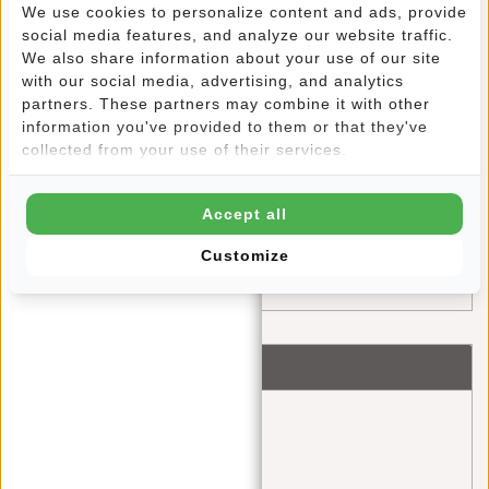
We use cookies to personalize content and ads, provide
Blue Monday: Eine Chance zur Selbstreflexion und
social media features, and analyze our website traffic.
positiven Veränderung
We also share information about your use of our site
with our social media, advertising, and analytics
Stylisch unterwegs: Outfit-Tipps für die neuen Rebellen
partners. These partners may combine it with other
information you've provided to them or that they've
Harper Rucksäcke
collected from your use of their services.
Die Ultimative Reiseerfahrung: Entdecke die Welt mit
den Perfekten Reisetaschen von New Rebels
Accept all
Der Dezember: Ein festlicher Geschenkemonat mit New
Customize
Rebels
Schlagworte
backpack
(1)
bags
(1)