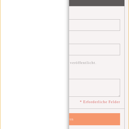
Schreibe einen Kommentar
Name:
*
E-Mail:
*
* Ihre E-Mail-Adresse wird nicht veröffentlicht.
Bemerkung:
*
* Erforderliche Felder
Speichern