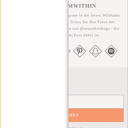
#REBELFROMWITHIN
Wir sehen unsere coolen Taschen gerne in der freien Wildbahn.
Je rebellischer, desto besser ;-) Teilen Sie Ihre Fotos mit
#RebelFromWithin und taggen Sie uns @newrebelsbags - die
Chance ist groß, dass Ihr Foto dabei ist.
Newsletter
ABONNIEREN