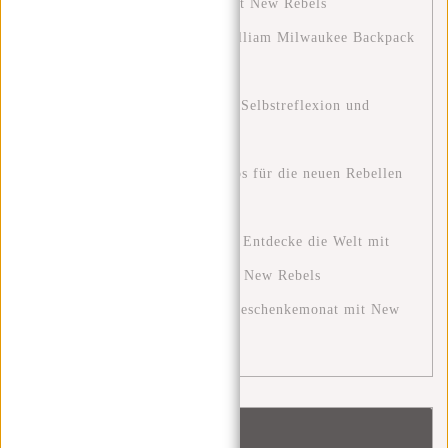
2024: Ein Leitfaden für Stil mit New Rebels
Stylish and Functional: The William Milwaukee Backpack
by New Rebels
Blue Monday: Eine Chance zur Selbstreflexion und
positiven Veränderung
Stylisch unterwegs: Outfit-Tipps für die neuen Rebellen
Harper Rucksäcke
Die Ultimative Reiseerfahrung: Entdecke die Welt mit
den Perfekten Reisetaschen von New Rebels
Der Dezember: Ein festlicher Geschenkemonat mit New
Rebels
Schlagworte