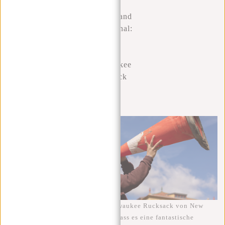
Stylish and
Functional:
The
William
Milwaukee
Backpack
by New
Rebels
Ich habe kürzlich den William Milwaukee Rucksack von New
Rebels erworben und muss sagen, dass es eine fantastische