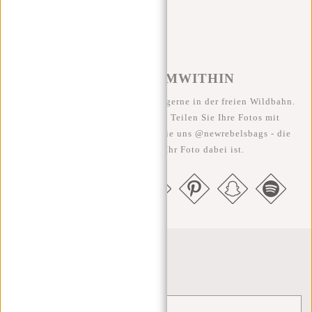
#REBELFROMWITHIN
Wir sehen unsere coolen Taschen gerne in der freien Wildbahn.
Je rebellischer, desto besser ;-) Teilen Sie Ihre Fotos mit
#RebelFromWithin und taggen Sie uns @newrebelsbags - die
Chance ist groß, dass Ihr Foto dabei ist.
Newsletter