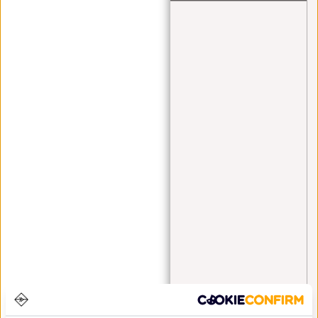
Angel Daleman
(1)
backpack
(1)
bags
(1)
bauchtasche
(4)
black friday
(1)
Crossbody
(1)
Crossbody bag
(1)
Crossbody Bags
(3)
Cyber Monday
(1)
fanny pack
(2)
fashion
(1)
festival
(3)
Handgepäck
(5)