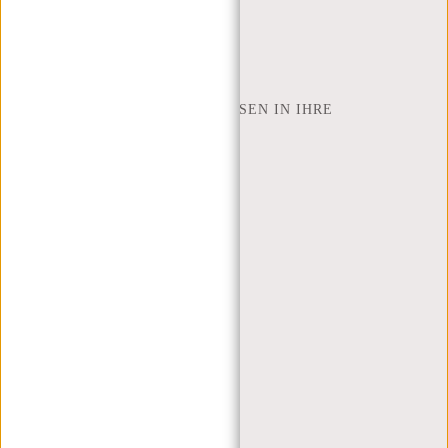
SHOP FINDEN
NEW REBELS
WIE VIELE ZOLL LAPTOP PASSEN IN IHRE
LAPTOPTASCHE
ÜBER UNS
GESCHÄFTSBEDINGUNGEN
PRIVACY POLICY
IMPRESSUM
SITEMAP
TRUSTPILOT BEWERTUNGEN
BLOG
ARBEITEN BEI NEW REBELS
WEIHNACHTSGESCHENK
MEIN KONTO