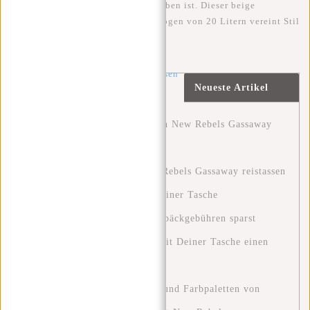
Ergänzung zu meinem täglichen Leben ist. Dieser beige
Rucksack mit einem Fassungsvermögen von 20 Litern vereint Stil
mit Funktionalität.
Artikel
weiter lesen
Neueste Artikel
»
Entdecke das Abenteuer mit den New Rebels Gassaway
Reisetaschen.
Ontdek het avontuur met New Rebels Gassaway reistassen
Clever reisen: Wie du mit nur einer Tasche
Wochenendtrips machst und Gepäckgebühren sparst
Eine Grüne Zukunft: Wie Du mit Deiner Tasche einen
Unterschied Machen Kannst
Entdecken Sie die Modetrends und Farbpaletten von