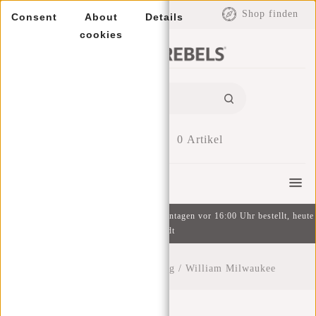
EUR
Shop finden
Consent
About
Details
cookies
0
Artikel
Menu
Kostenlose Lieferung ab 49 € | An Wochentagen vor 16:00 Uhr bestellt, heute
versandt
Startseite
/
New Rebels Blog
/
William Milwaukee
William Milwaukee