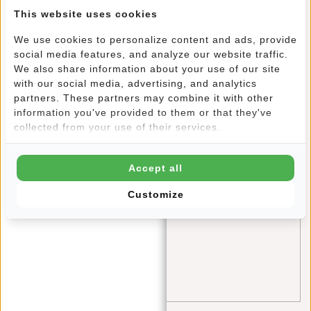
This website uses cookies
information
(1)
We use cookies to personalize content and ads, provide
laptop
(1)
social media features, and analyze our website traffic.
mode
(2)
We also share information about your use of our site
with our social media, advertising, and analytics
Neon
(1)
partners. These partners may combine it with other
information you've provided to them or that they've
rucksack
(21)
collected from your use of their services.
schule
(4)
Shopper
(1)
Accept all
Singles Day
(1)
Customize
Sporttasche
(3)
tips
(4)
travel
(2)
William Milwaukee
(1)