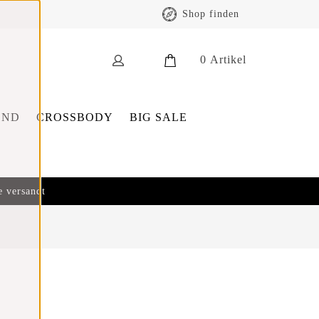
Shop finden
0
Artikel
END
CROSSBODY
BIG SALE
e versandt