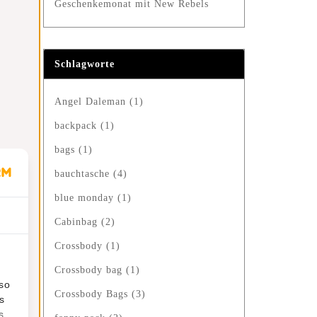
Geschenkemonat mit New Rebels
Schlagworte
Angel Daleman
(1)
backpack
(1)
bags
(1)
bauchtasche
(4)
blue monday
(1)
Cabinbag
(2)
Crossbody
(1)
Crossbody bag
(1)
lso
Crossbody Bags
(3)
s
s.