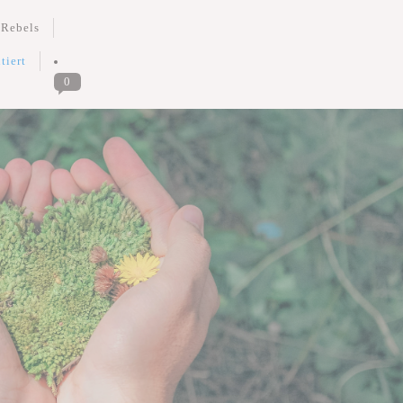
 Rebels
tiert
0