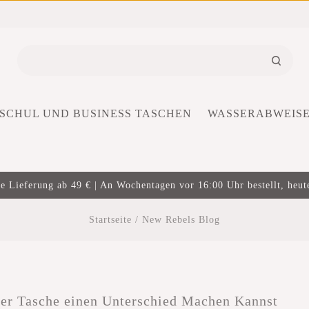
SCHUL UND BUSINESS TASCHEN
WASSERABWEIS
e Lieferung ab 49 € | An Wochentagen vor 16:00 Uhr bestellt, heut
Startseite
/
New Rebels Blog
er Tasche einen Unterschied Machen Kannst