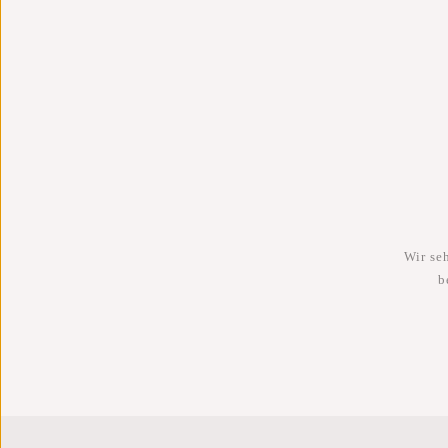
Wir se
b