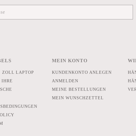
BELS
MEIN KONTO
WI
E ZOLL LAPTOP
KUNDENKONTO ANLEGEN
HÄ
 IHRE
ANMELDEN
HÄ
SCHE
MEINE BESTELLUNGEN
VE
MEIN WUNSCHZETTEL
TSBEDINGUNGEN
POLICY
M