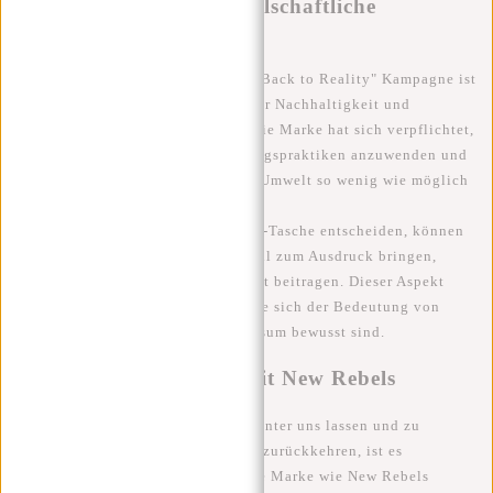
Nachhaltigkeit und gesellschaftliche
Verantwortung
Ein weiterer wichtiger Aspekt der "Back to Reality" Kampagne ist
das Engagement von New Rebels für Nachhaltigkeit und
gesellschaftliche Verantwortung. Die Marke hat sich verpflichtet,
verantwortungsbewusste Herstellungspraktiken anzuwenden und
Materialien zu verwenden, die die Umwelt so wenig wie möglich
belasten.
Indem Sie sich für eine New Rebels-Tasche entscheiden, können
Sie nicht nur Ihren persönlichen Stil zum Ausdruck bringen,
sondern auch zu einer besseren Welt beitragen. Dieser Aspekt
spricht besonders diejenigen an, die sich der Bedeutung von
Nachhaltigkeit und ethischem Konsum bewusst sind.
Bereit für die Realität mit New Rebels
Während wir unsere Urlaubsziele hinter uns lassen und zu
unseren täglichen Verpflichtungen zurückkehren, ist es
beruhigend zu wissen, dass wir eine Marke wie New Rebels