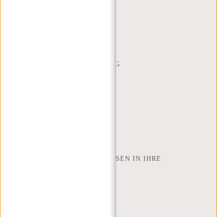
(+31) 085-130 68 40
WEBSHOP@NEW-REBELS.COM
HÄUFIG GESTELLTE FRAGEN
CONTACT
BESTELLUNG UND LIEFERUNG
RÜCKGABE UND GARANTIE
ZAHLUNGSMETHODEN
INSPIRATION
SHOP FINDEN
NEW REBELS
WIE VIELE ZOLL LAPTOP PASSEN IN IHRE
LAPTOPTASCHE
ÜBER UNS
GESCHÄFTSBEDINGUNGEN
PRIVACY POLICY