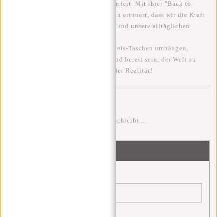
haben, die uns unterstützt und inspiriert. Mit ihrer "Back to
Reality" Kampagne werden wir daran erinnert, dass wir die Kraft
haben, unsere Realität zu gestalten und unsere alltäglichen
Abenteuer zu umarmen.
Also lassen Sie uns unsere New Rebels-Taschen umhängen,
unsere Selbstsicherheit bewahren und bereit sein, der Welt zu
begegnen - willkommen zurück in der Realität!
Kommentare
Sei der erste der einen Kommentar schreibt....
Schreibe einen Kommentar
Name:
*
E-Mail:
*