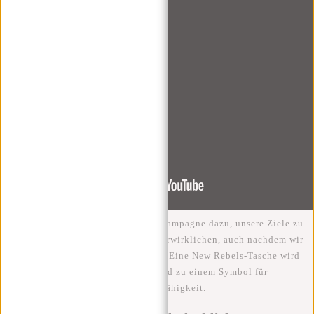
Darüber hinaus inspiriert uns die Kampagne dazu, unsere Ziele zu
verfolgen und unsere Träume zu verwirklichen, auch nachdem wir
in die Realität zurückgekehrt sind. Eine New Rebels-Tasche wird
mehr als nur ein Accessoire; sie wird zu einem Symbol für
Entschlossenheit und Widerstandsfähigkeit.