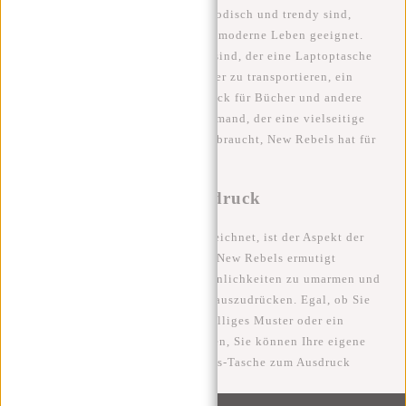
Taschen entworfen, die nicht nur modisch und trendy sind,
sondern auch praktisch und für das moderne Leben geeignet.
Ob Sie ein viel beschäftigter Profi sind, der eine Laptoptasche
benötigt, um Ihre Technologie sicher zu transportieren, ein
Student, der einen robusten Rucksack für Bücher und andere
Utensilien benötigt oder einfach jemand, der eine vielseitige
Tasche für den täglichen Gebrauch braucht, New Rebels hat für
jeden etwas dabei.
Stärkung und Selbstausdruck
Was diese Kampagne wirklich auszeichnet, ist der Aspekt der
Stärkung und des Selbstausdrucks. New Rebels ermutigt
Menschen, ihre einzigartigen Persönlichkeiten zu umarmen und
sich über ihre Wahl an Taschenstil auszudrücken. Egal, ob Sie
sich für eine kühne Farbe, ein auffälliges Muster oder ein
minimalistisches Design entscheiden, Sie können Ihre eigene
Persönlichkeit mit einer New Rebels-Tasche zum Ausdruck
bringen.