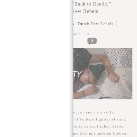
Zurück in die Realität mit der "Back to Reality"
Kampagne der Taschenmarke New Rebels
Geschrieben am
26 Juli 2023
Durch New Rebels
Geposted in
back 2 school
,
rucksack
0
Wir alle haben diese Momente erlebt, in denen wir voller
Begeisterung und Energie in unsere Urlaubszeit gestartet sind.
Ob es sich um eine abenteuerliche Reise zu exotischen Zielen
handelte oder einfach um gemeinsame Zeit mit unseren Lieben,