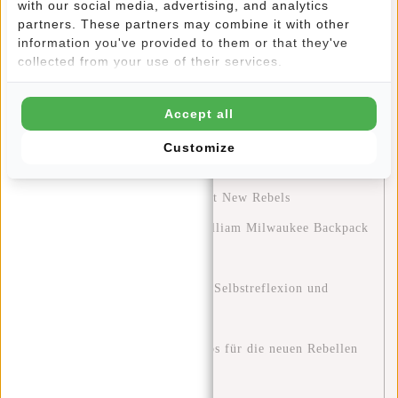
with our social media, advertising, and analytics
Ontdek het avontuur met New Rebels Gassaway reistassen
partners. These partners may combine it with other
information you've provided to them or that they've
Clever reisen: Wie du mit nur einer Tasche
collected from your use of their services.
Wochenendtrips machst und Gepäckgebühren sparst
Eine Grüne Zukunft: Wie Du mit Deiner Tasche einen
Accept all
Unterschied Machen Kannst
Customize
Entdecken Sie die Modetrends und Farbpaletten von
2024: Ein Leitfaden für Stil mit New Rebels
Stylish and Functional: The William Milwaukee Backpack
by New Rebels
Blue Monday: Eine Chance zur Selbstreflexion und
positiven Veränderung
Stylisch unterwegs: Outfit-Tipps für die neuen Rebellen
Harper Rucksäcke