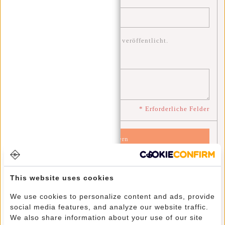
* Ihre E-Mail-Adresse wird nicht veröffentlicht.
Bemerkung:
*
* Erforderliche Felder
Speichern
Neueste Artikel
This website uses cookies
We use cookies to personalize content and ads, provide
Entdecke das Abenteuer mit den New Rebels Gassaway
social media features, and analyze our website traffic.
We also share information about your use of our site
Reisetaschen.