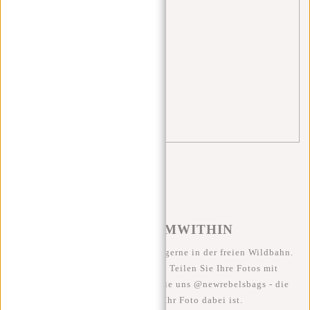
Schultaschen
(3)
Shopper
(1)
Sporttasche
(3)
tips
(4)
travel
(2)
trolley
(1)
#REBELFROMWITHIN
Wir sehen unsere coolen Taschen gerne in der freien Wildbahn.
Je rebellischer, desto besser ;-) Teilen Sie Ihre Fotos mit
#RebelFromWithin und taggen Sie uns @newrebelsbags - die
Chance ist groß, dass Ihr Foto dabei ist.