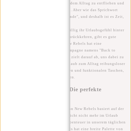
Ferien bieten uns die Möglichkeit, dem Alltag zu entfliehen und
die Welt um uns herum zu erkunden. Aber wie das Sprichwort
sagt: "Alle guten Dinge gehen zu Ende", und deshalb ist es Zeit,
in die Realität zurückzukehren.
Für diejenigen von uns, die widerwillig ihr Urlaubsgefühl hinter
sich lassen und wieder zur Arbeit zurückkehren, gibt es gute
Nachrichten. Die Taschenmarke New Rebels hat eine
inspirierende und motivierende Kampagne namens "Back to
Reality" gestartet. Diese Kampagne zielt darauf ab, uns dabei zu
unterstützen, den Übergang von Urlaub zum Alltag reibungsloser
zu gestalten, mit Hilfe von stilvollen und funktionalen Taschen,
die uns helfen, organisiert zu bleiben.
Stilvoll und funktional: Die perfekte
Kombination
Die "Back to Reality" Kampagne von New Rebels basiert auf der
Idee, dass wir, auch wenn wir vielleicht nicht mehr im Urlaub
sind, dennoch ein wenig Stil und Abenteuer in unserem täglichen
Leben genießen können. New Rebels hat eine breite Palette von