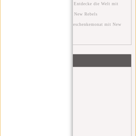
Die Ultimative Reiseerfahrung: Entdecke die Welt mit
den Perfekten Reisetaschen von New Rebels
Der Dezember: Ein festlicher Geschenkemonat mit New
Rebels
Schlagworte
Angel Daleman
(1)
back 2 school
(1)
backpack
(1)
bags
(1)
bauchtasche
(4)
blue monday
(1)