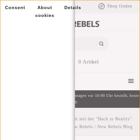
EUR
Shop finden
Consent
About
Details
cookies
0
Artikel
Menu
Kostenlose Lieferung ab 49 € | An Wochentagen vor 16:00 Uhr bestellt, heute
versandt
Startseite
/
Zurück in die Realität mit der "Back to Reality"
Kampagne der Taschenmarke New Rebels
/
New Rebels Blog