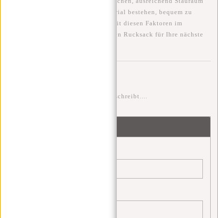
Maßen der Fluggesellschaft
entsprechen, ausreichend Stauraum
bieten, aus strapazierfähigem Material bestehen, bequem zu
tragen sein und schick aussehen. Mit diesen Faktoren im
Hinterkopf können Sie den perfekten Rucksack für Ihre nächste
Reise auswählen.
Kommentare
Sei der erste der einen Kommentar schreibt....
Schreibe einen Kommentar
Name:
*
E-Mail:
*