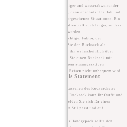
Rucksack besteht. Ein strapazierfähiger und wasserabweisender
Rucksack ist ein Muss für Reisende, denn er schützt Ihr Hab und
Gut vor Regen und anderen unvorhergesehenen Situationen. Ein
Rucksack aus hochwertigen Materialien hält auch länger, so dass
Sie jahrelang Freude an ihm haben werden.
Auch die Bequemlichkeit ist ein wichtiger Faktor, der
berücksichtigt werden muss. Wenn Sie den Rucksack als
Handgepäck verwenden, werden Sie ihn wahrscheinlich über
längere Zeit tragen müssen. Wählen Sie einen Rucksack mit
gepolsterten Schultergurten und einem atmungsaktiven
Rückenteil, damit Ihr Rucksack auf Reisen nicht unbequem wird.
Handgepäck-Rucksack als Statement
Schließlich ist es wichtig, auf das Aussehen des Rucksacks zu
achten. Ein stilvoller und moderner Rucksack kann Ihr Outfit und
Ihr Reiseerlebnis aufwerten. Entscheiden Sie sich für einen
Rucksack, der zu Ihrem persönlichen Stil passt und auf
Geschäftsreisen professionell wirkt.
Kurz gesagt, der ideale Rucksack als Handgepäck sollte den