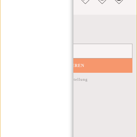
Newsletter
ABONNIEREN
10% Rabatt auf Ihre nächste Bestellung
KUNDENDIENST
MON - FREI - 9:00 - 17:00
(+31) 085-130 68 40
WEBSHOP@NEW-REBELS.COM