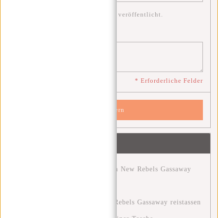
* Ihre E-Mail-Adresse wird nicht veröffentlicht.
Bemerkung:
*
* Erforderliche Felder
Speichern
Neueste Artikel
Entdecke das Abenteuer mit den New Rebels Gassaway
Reisetaschen.
Ontdek het avontuur met New Rebels Gassaway reistassen