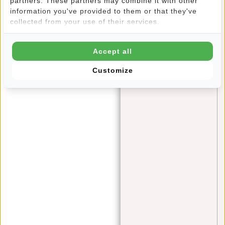
partners. These partners may combine it with other
information you've provided to them or that they've
Der Dezember: Ein festlicher Geschenkemonat mit New
collected from your use of their services.
Rebels
Accept all
Customize
Schlagworte
Angel Daleman
(1)
backpack
(1)
bags
(1)
bauchtasche
(4)
black friday
(1)
Crossbody
(1)
Crossbody bag
(1)
Crossbody Bags
(3)