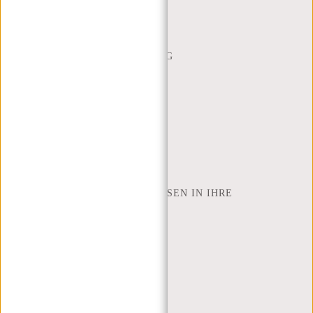
HÄUFIG GESTELLTE FRAGEN
CONTACT
BESTELLUNG UND LIEFERUNG
RÜCKGABE UND GARANTIE
ZAHLUNGSMETHODEN
INSPIRATION
SHOP FINDEN
NEW REBELS
WIE VIELE ZOLL LAPTOP PASSEN IN IHRE
LAPTOPTASCHE
ÜBER UNS
GESCHÄFTSBEDINGUNGEN
PRIVACY POLICY
IMPRESSUM
SITEMAP