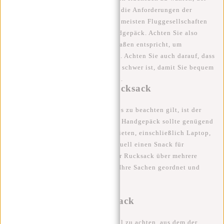
die richtigen Abmessungen hat, um die Anforderungen der
Fluggesellschaften zu erfüllen. Die meisten Fluggesellschaften
haben bestimmte Maße für das Handgepäck. Achten Sie also
darauf, dass Ihr Rucksack diesen Maßen entspricht, um
zusätzliche Gebühren zu vermeiden. Achten Sie auch darauf, dass
der Rucksack nicht zu groß oder zu schwer ist, damit Sie bequem
reisen und ihn leicht tragen können.
Ausreichend Platz im Rucksack
Ein weiterer wichtiger Faktor, den es zu beachten gilt, ist der
Stauraum. Ein idealer
Rucksack
als Handgepäck sollte genügend
Platz für alle Ihre Habseligkeiten bieten, einschließlich Laptop,
Reisedokumente, Bücher und eventuell einen Snack für
unterwegs. Sinnvoll ist es, wenn der Rucksack über mehrere
Taschen und Fächer verfügt, damit Ihre Sachen geordnet und
leicht zugänglich sind.
Strapazierfähiger Rucksack
Es ist auch wichtig, auf das Material zu achten, aus dem der