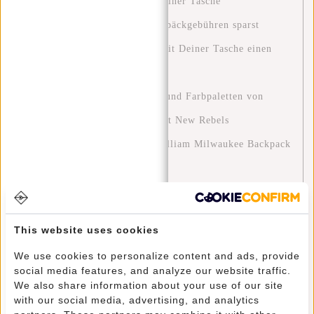
Clever reisen: Wie du mit nur einer Tasche
Wochenendtrips machst und Gepäckgebühren sparst
Eine Grüne Zukunft: Wie Du mit Deiner Tasche einen
Unterschied Machen Kannst
Entdecken Sie die Modetrends und Farbpaletten von
2024: Ein Leitfaden für Stil mit New Rebels
Stylish and Functional: The William Milwaukee Backpack
by New Rebels
Blue Monday: Eine Chance zur Selbstreflexion und
positiven Veränderung
This website uses cookies
Stylisch unterwegs: Outfit-Tipps für die neuen Rebellen
We use cookies to personalize content and ads, provide
Harper Rucksäcke
social media features, and analyze our website traffic.
We also share information about your use of our site
Die Ultimative Reiseerfahrung: Entdecke die Welt mit
with our social media, advertising, and analytics
den Perfekten Reisetaschen von New Rebels