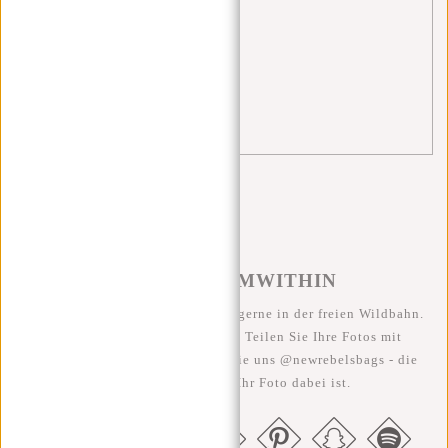
Sporttasche
(3)
tips
(4)
travel
(2)
William Milwaukee
(1)
#REBELFROMWITHIN
Wir sehen unsere coolen Taschen gerne in der freien Wildbahn.
Je rebellischer, desto besser ;-) Teilen Sie Ihre Fotos mit
#RebelFromWithin und taggen Sie uns @newrebelsbags - die
Chance ist groß, dass Ihr Foto dabei ist.