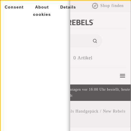
EUR
Shop finden
Consent
About
Details
cookies
0
Artikel
Menu
Kostenlose Lieferung ab 49 € | An Wochentagen vor 16:00 Uhr bestellt, heute
versandt
Startseite
/
Der ideale Rucksack als Handgepäck
/
New Rebels
Blog