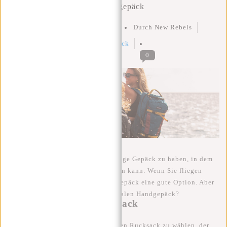
Der ideale Rucksack als Handgepäck
Geschrieben am
26 März 2023
Durch New Rebels
Geposted in
Handgepäck
,
rucksack
0
Auf Reisen ist es wichtig, das richtige Gepäck zu haben, in dem
man alle seine Sachen transportieren kann. Wenn Sie fliegen
wollen, ist ein Rucksack als Handgepäck eine gute Option. Aber
was macht einen Rucksack zum idealen Handgepäck?
Handgepäckmaße Rucksack
Zunächst einmal ist es wichtig, einen Rucksack zu wählen, der