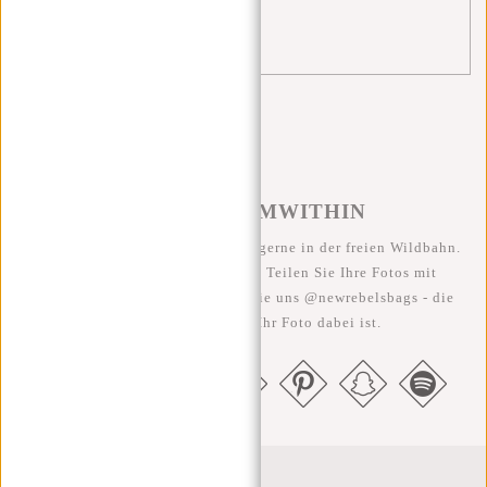
travel
(2)
William Milwaukee
(1)
#REBELFROMWITHIN
Wir sehen unsere coolen Taschen gerne in der freien Wildbahn.
Je rebellischer, desto besser ;-) Teilen Sie Ihre Fotos mit
#RebelFromWithin und taggen Sie uns @newrebelsbags - die
Chance ist groß, dass Ihr Foto dabei ist.