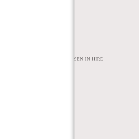
RÜCKGABE UND GARANTIE
ZAHLUNGSMETHODEN
INSPIRATION
SHOP FINDEN
NEW REBELS
WIE VIELE ZOLL LAPTOP PASSEN IN IHRE
LAPTOPTASCHE
ÜBER UNS
GESCHÄFTSBEDINGUNGEN
PRIVACY POLICY
IMPRESSUM
SITEMAP
TRUSTPILOT BEWERTUNGEN
BLOG
ARBEITEN BEI NEW REBELS