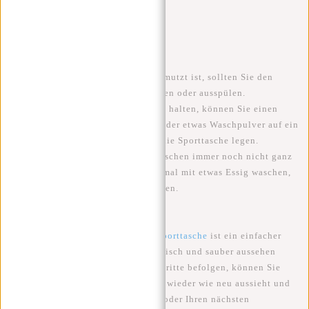
Tipps:
Wenn Ihre Sporttasche stark verschmutzt ist, sollten Sie den
Schmutz vor dem Waschen abwischen oder ausspülen.
Um die Sporttasche länger frisch zu halten, können Sie einen
Duftsack in die Sporttasche legen oder etwas Waschpulver auf ein
Stück Küchenpapier geben und in die Sporttasche legen.
Wenn die Sporttasche nach dem Waschen immer noch nicht ganz
sauber ist, können Sie sie noch einmal mit etwas Essig waschen,
um Gerüche und Flecken zu entfernen.
Kurz gesagt, das Auswaschen der
Sporttasche
ist ein einfacher
Prozess, der Ihre Sportausrüstung frisch und sauber aussehen
lässt. Wenn Sie diese einfachen Schritte befolgen, können Sie
sicherstellen, dass Ihre Sporttasche wieder wie neu aussieht und
bereit ist für Ihr nächstes Training oder Ihren nächsten