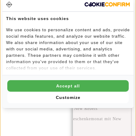
Unterschied Machen Kannst
Entdecken Sie die Modetrends und Farbpaletten von
This website uses cookies
2024: Ein Leitfaden für Stil mit New Rebels
We use cookies to personalize content and ads, provide
social media features, and analyze our website traffic.
Stylish and Functional: The William Milwaukee Backpack
We also share information about your use of our site
by New Rebels
with our social media, advertising, and analytics
partners. These partners may combine it with other
Blue Monday: Eine Chance zur Selbstreflexion und
information you've provided to them or that they've
positiven Veränderung
collected from your use of their services.
Stylisch unterwegs: Outfit-Tipps für die neuen Rebellen
Accept all
Harper Rucksäcke
Customize
Die Ultimative Reiseerfahrung: Entdecke die Welt mit
den Perfekten Reisetaschen von New Rebels
Der Dezember: Ein festlicher Geschenkemonat mit New
Rebels