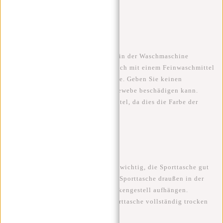
Sporttasche hineinlegen.
Schritt 3:
Waschen Wenn Sie die Sporttasche in der Waschmaschine
waschen dürfen, geben Sie sie einfach mit einem Feinwaschmittel
auf lauwarmer Stufe in die Maschine. Geben Sie keinen
Weichspüler hinzu, da dieser das Gewebe beschädigen kann.
Verwenden Sie auch kein Bleichmittel, da dies die Farbe der
Sporttasche ausbleichen kann.
Schritt 4:
Trocknen Nach dem Waschen ist es wichtig, die Sporttasche gut
trocknen zu lassen. Sie können die Sporttasche draußen in der
Sonne oder drinnen auf einem Trockengestell aufhängen.
Vergewissern Sie sich, dass die Sporttasche vollständig trocken
ist, bevor Sie sie wieder benutzen.