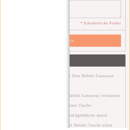
* Erforderliche Felder
Speichern
Neueste Artikel
Entdecke das Abenteuer mit den New Rebels Gassaway
Reisetaschen.
Ontdek het avontuur met New Rebels Gassaway reistassen
Clever reisen: Wie du mit nur einer Tasche
Wochenendtrips machst und Gepäckgebühren sparst
Eine Grüne Zukunft: Wie Du mit Deiner Tasche einen