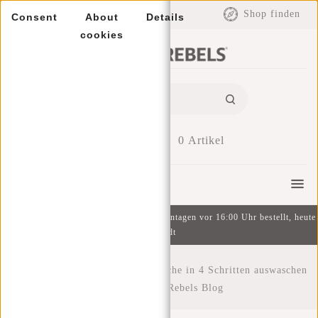
EUR
Shop finden
Consent
About
Details
cookies
0
Artikel
Menu
Kostenlose Lieferung ab 49 € | An Wochentagen vor 16:00 Uhr bestellt, heute
versandt
Startseite
/
Wie Sie Ihre Sporttasche in 4 Schritten auswaschen
können!
/
New Rebels Blog