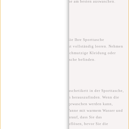
erfahren Sie, wie Sie Ihre Sporttasche am besten auswaschen.
Schritt 1:
Leeren Sie Ihre Sporttasche Bevor Sie Ihre Sporttasche
auswaschen, müssen Sie sie zunächst vollständig leeren. Nehmen
Sie alle Gegenstände heraus, auch schmutzige Kleidung oder
Handtücher, die sich noch in der Tasche befinden.
Schritt 2:
Vorbereitung Überprüfen Sie das Waschetikett in der Sporttasche,
um die richtigen Waschanweisungen herauszufinden. Wenn die
Sporttasche nicht in der Maschine gewaschen werden kann,
können Sie sie von Hand in einer Wanne mit warmem Wasser und
Waschmittel waschen. Achten Sie darauf, dass Sie das
Waschmittel gründlich im Wasser auflösen, bevor Sie die