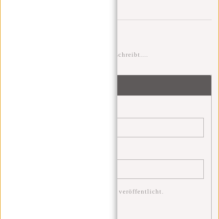
Wettkampf.
Kommentare
Sei der erste der einen Kommentar schreibt....
Schreibe einen Kommentar
Name:
*
E-Mail:
*
* Ihre E-Mail-Adresse wird nicht veröffentlicht.
Bemerkung:
*