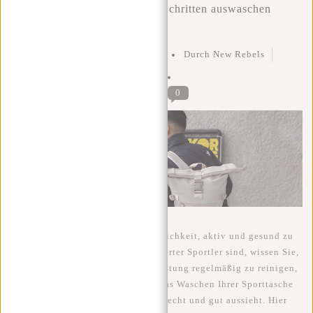
Wie Sie Ihre Sporttasche in 4 Schritten auswaschen
können!
Geschrieben am
23 März 2023
Durch New Rebels
Geposted in
Sporttasche
,
tips
0
Sport zu treiben ist eine gute Möglichkeit, aktiv und gesund zu
bleiben. Aber wenn Sie ein begeisterter Sportler sind, wissen Sie,
dass es wichtig ist, Ihre Sportausrüstung regelmäßig zu reinigen,
einschließlich Ihrer Sporttasche. Das Waschen Ihrer Sporttasche
kann dafür sorgen, dass sie frisch riecht und gut aussieht. Hier