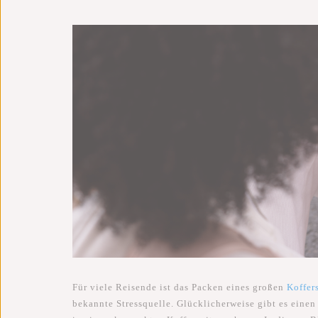
Für viele Reisende ist das Packen eines großen
Koffer
bekannte Stressquelle. Glücklicherweise gibt es eine