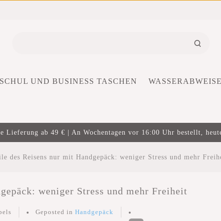
SCHUL UND BUSINESS TASCHEN
WASSERABWEIS
e Lieferung ab 49 € | An Wochentagen vor 16:00 Uhr bestellt, heut
ile des Reisens nur mit Handgepäck: weniger Stress und mehr Freih
dgepäck: weniger Stress und mehr Freiheit
bels
Geposted in
Handgepäck