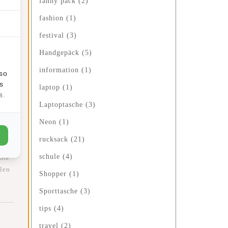
fanny pack
(2)
fashion
(1)
festival
(3)
ugs
Handgepäck
(5)
 nur
information
(1)
lso
s
laptop
(1)
s.
Laptoptasche
(3)
Neon
(1)
nis
rucksack
(21)
e
schule
(4)
Sie
elen
Shopper
(1)
Sporttasche
(3)
tips
(4)
travel
(2)