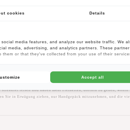
ut cookies
Details
Ihren ökologischen Fußabdruck. Sie reduzieren das Gewicht des Flugze
 Kraftstoffverbrauch und weniger Treibhausgasemissionen führt. Es ist
m Reisen ist wichtig, um unseren Planeten zu erhalten.
social media features, and analyze our website traffic. We a
cial media, advertising, and analytics partners. These partner
 them or that they've collected from your use of their service
le, darunter Bequemlichkeit, Zeitersparnis, Flexibilität, Kostenerspar
ustomize
Accept all
isen, ohne sich mit schweren Koffern belasten zu müssen. Wenn Sie di
 stressfrei reisen und haben mehr Freiheiten, dorthin zu gehen, wohin 
lten Sie in Erwägung ziehen, nur Handgepäck mitzunehmen, und die vi