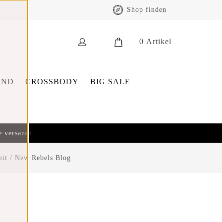
Shop finden
0
Artikel
END
CROSSBODY
BIG SALE
e versandt
eit
/
New Rebels Blog