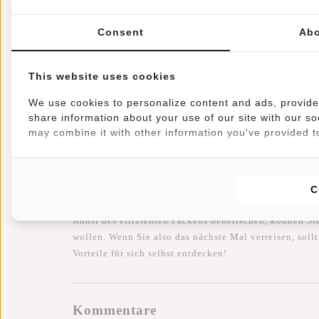
5. Umweltfreundlich:
Consent
Abo
Wenn Sie nur mit Handgepäck reisen, reduzieren Sie 
This website uses cookies
oder anderer Transportmittel, was zu einem geringeren
ein kleiner Schritt, aber jeder Beitrag zu nachhaltige
We use cookies to personalize content and ads, provide 
share information about your use of our site with our so
may combine it with other information you've provided to
Schlussfolgerung:
Nur mit Handgepäck zu reisen, bietet zahlreiche Vortei
C
und Seelenfrieden. Sie können mit leichtem Gepäck re
Kunst des effizienten Packens beherrschen, können Sie
wollen. Wenn Sie also das nächste Mal verreisen, sol
Vorteile für sich selbst entdecken!
Kommentare