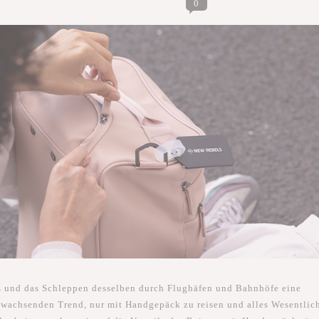
0
s
und das Schleppen desselben durch Flughäfen und Bahnhöfe eine
n wachsenden Trend, nur mit Handgepäck zu reisen und alles Wesentlic