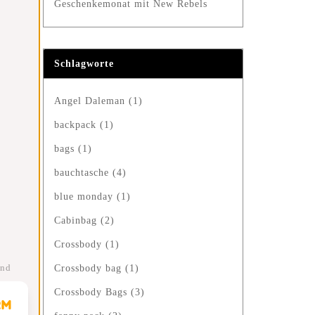
Geschenkemonat mit New Rebels
Schlagworte
Angel Daleman
(1)
backpack
(1)
bags
(1)
bauchtasche
(4)
blue monday
(1)
Cabinbag
(2)
Crossbody
(1)
und
Crossbody bag
(1)
Crossbody Bags
(3)