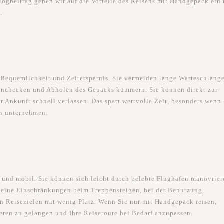
ogbeitrag gehen wir auf die Vorteile des Reisens mit Handgepäck ein
.
e Bequemlichkeit und Zeitersparnis. Sie vermeiden lange Warteschlang
Einchecken und Abholen des Gepäcks kümmern. Sie können direkt zur
 Ankunft schnell verlassen. Das spart wertvolle Zeit, besonders wenn 
en unternehmen.
l und mobil. Sie können sich leicht durch belebte Flughäfen manövrier
keine Einschränkungen beim Treppensteigen, bei der Benutzung
on Reisezielen mit wenig Platz. Wenn Sie nur mit Handgepäck reisen,
deren zu gelangen und Ihre Reiseroute bei Bedarf anzupassen.